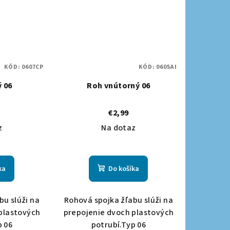
KÓD:
0607CP
KÓD:
0605AI
 06
Roh vnútorný 06
€2,99
z
Na dotaz
ka
Do košíka
bu slúži na
Rohová spojka žľabu slúži na
plastových
prepojenie dvoch plastových
p 06
potrubí.Typ 06