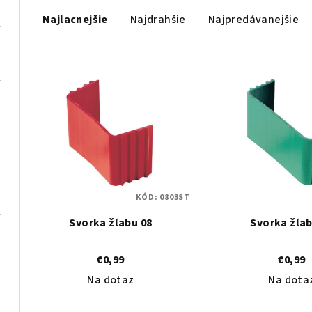
R
Najlacnejšie
Najdrahšie
Najpredávanejšie
a
d
V
e
ý
n
p
i
i
e
s
p
KÓD:
0803ST
p
r
Svorka žľabu 08
Svorka žľab
r
o
o
€0,99
€0,99
d
Na dotaz
Na dota
d
u