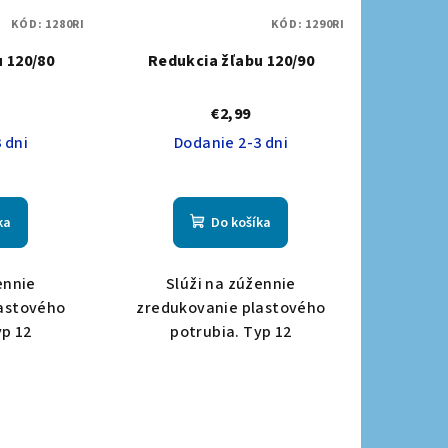
KÓD:
1280RI
KÓD:
1290RI
 120/80
Redukcia žľabu 120/90
€2,99
 dni
Dodanie 2-3 dni
ka
Do košíka
ennie
Slúži na zúžennie
astového
zredukovanie plastového
yp 12
potrubia. Typ 12