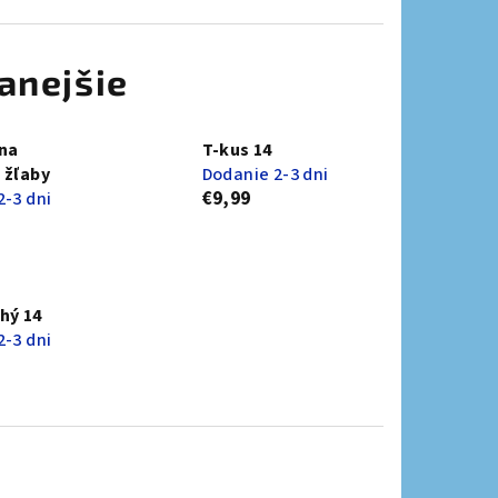
anejšie
na
T-kus 14
 žľaby
Dodanie 2-3 dni
€9,99
2-3 dni
hý 14
2-3 dni