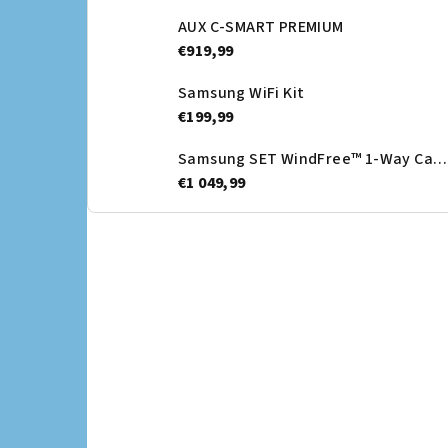
AUX C-SMART PREMIUM
€919,99
Samsung WiFi Kit
€199,99
Samsung SET WindFree™ 1-Way Cassette + Dekoračný panel - vnútorná jednotka
€1 049,99