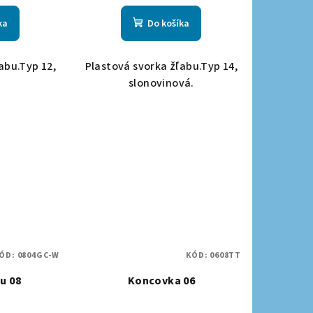
ka
Do košíka
abu.Typ 12,
Plastová svorka žľabu.Typ 14,
slonovinová.
ÓD:
0804GC-W
KÓD:
0608TT
u 08
Koncovka 06