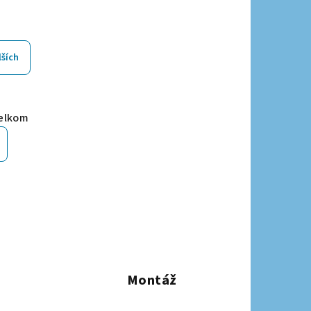
lších
elkom
Montáž