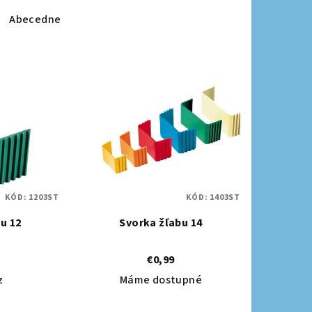
Abecedne
KÓD:
1203ST
KÓD:
1403ST
u 12
Svorka žľabu 14
€0,99
z
Máme dostupné