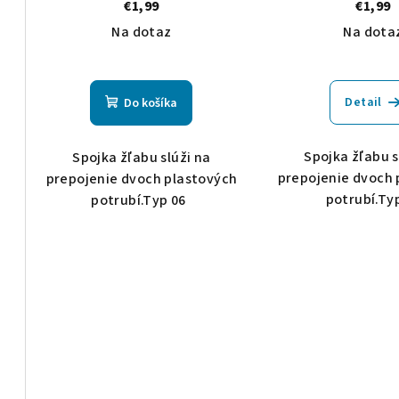
€1,99
€1,99
Na dotaz
Na dota
Detail
Do košíka
Spojka žľabu s
Spojka žľabu slúži na
prepojenie dvoch 
prepojenie dvoch plastových
potrubí.Ty
potrubí.Typ 06