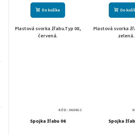
u
k
k
Do košíka
Do koší
t
t
o
Plastová svorka žľabu.Typ 08,
Plastová svorka žľ
o
v
červená.
zelená.
v
KÓD:
0604GC
K
Spojka žľabu 06
Spojka žľab