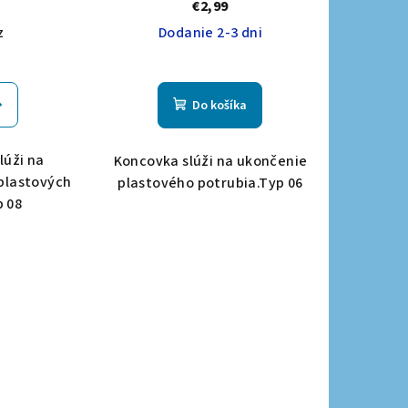
€2,99
z
Dodanie 2-3 dni
Do košíka
lúži na
Koncovka slúži na ukončenie
plastových
plastového potrubia.Typ 06
p 08