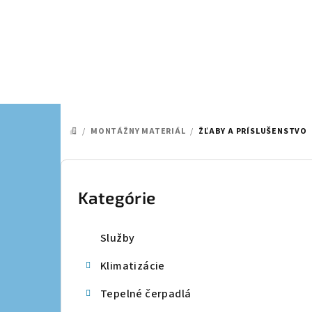
Prejsť
na
obsah
/
MONTÁŽNY MATERIÁL
/
ŽĽABY A PRÍSLUŠENSTVO
DOMOV
B
o
Kategórie
Preskočiť
kategórie
č
Služby
n
Klimatizácie
ý
Tepelné čerpadlá
p