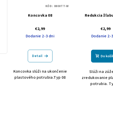
KÓD:
0808TT-W
Koncovka 08
Redukcia žľabu
€2,99
€2,99
Dodanie 2-3 dni
Dodanie 2-3
Detail
Do koší
Koncovka slúži na ukončenie
Slúži na zúž
plastového potrubia.Typ 08
zredukovanie pl
potrubia. T