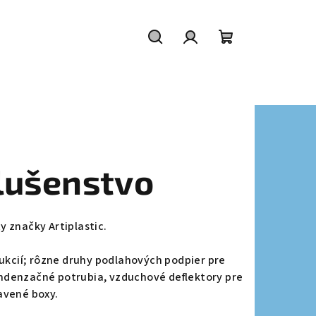
Hľadať
Prihlásenie
Nákupný
košík
slušenstvo
ty značky
Artiplastic.
edukcií; rôzne druhy podlahových podpier pre
ondenzačné potrubia, vzduchové deflektory pre
avené boxy.