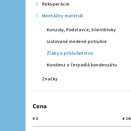
Rekuperácie
a
Montážny materiál
n
e
Konzoly, Podstavce, Silentbloky
l
Izolované medené potrubie
Žľaby a príslušenstvo
Kondenz a čerpadlá kondenzátu
Značky
Cena
€
0
€
24