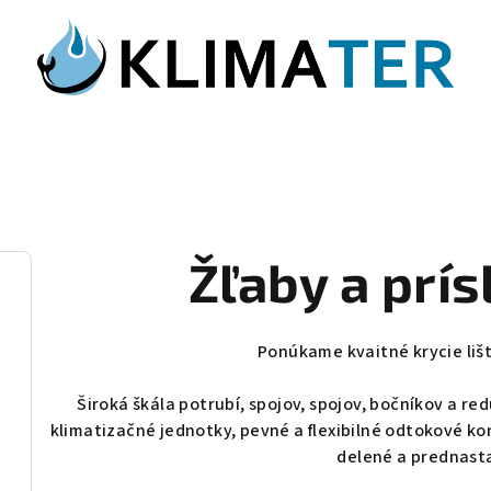
Žľaby a prí
Ponúkame kvaitné krycie liš
Široká škála potrubí, spojov, spojov, bočníkov a r
klimatizačné jednotky, pevné a flexibilné odtokové k
delené a prednast