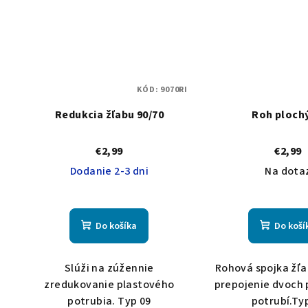
KÓD:
9070RI
Redukcia žľabu 90/70
Roh plochý
€2,99
€2,99
Dodanie 2-3 dni
Na dota
Do košíka
Do koší
Slúži na zúžennie
Rohová spojka žľa
zredukovanie plastového
prepojenie dvoch 
potrubia. Typ 09
potrubí.Ty