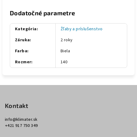
Dodatočné parametre
Kategória
:
Žľaby a príslušenstvo
Záruka
:
2 roky
Farba
:
Biela
Rozmer
:
140
Z
á
p
Kontakt
ä
info
@
klimater.sk
t
+421 917 750 349
i