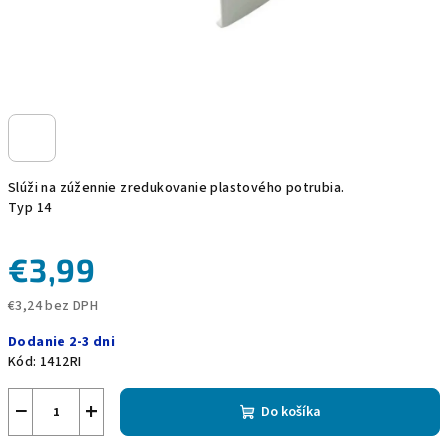
Slúži na zúžennie zredukovanie plastového potrubia.
Typ 14
€3,99
€3,24 bez DPH
Jednotková
Dodanie 2-3 dni
cena:
Kód:
1412RI
−
+
Do košíka