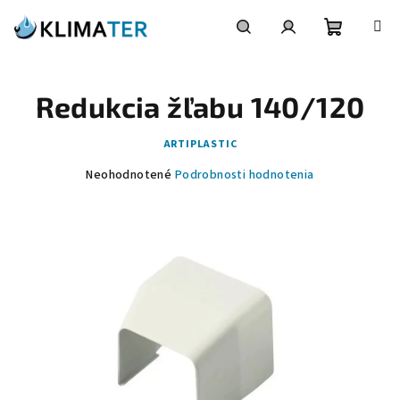
Prejsť
na
obsah
Nákupn
Hľadať
Prihlásenie
Redukcia žľabu 140/120
košík
ARTIPLASTIC
Priemerné
Neohodnotené
Podrobnosti hodnotenia
hodnotenie
produktu
je
0,0
z
5
hviezdičiek.