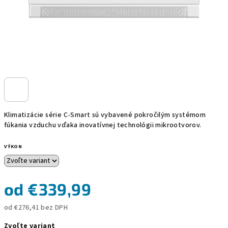
Klimatizácie série C-Smart sú vybavené pokročilým systémom
fúkania vzduchu vďaka inovatívnej technológii mikrootvorov.
VÝKON
od
€339,99
od
€276,41
bez DPH
Jednotková
Zvoľte variant
cena: