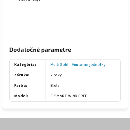
Dodatočné parametre
Kategória
:
Multi Split - Vnútorné jednotky
Záruka
:
2 roky
Farba
:
Biela
Model
:
C-SMART WIND FREE
Z
á