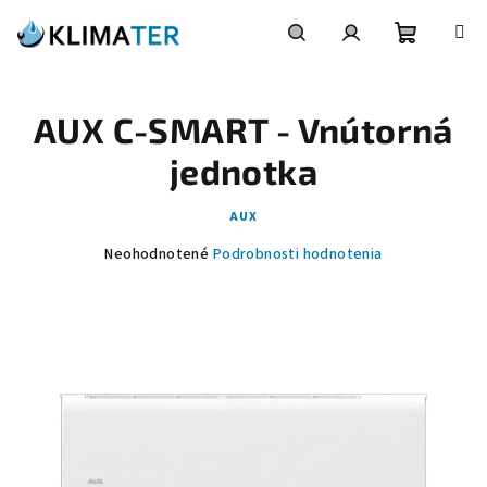
Prejsť
na
obsah
Nákupn
Hľadať
Prihlásenie
AUX C-SMART - Vnútorná
košík
jednotka
AUX
Priemerné
Neohodnotené
Podrobnosti hodnotenia
hodnotenie
produktu
je
0,0
z
5
hviezdičiek.