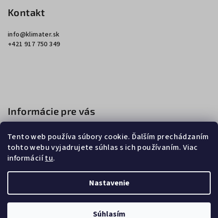
p
Kontakt
ä
info
@
klimater.sk
t
+421 917 750 349
i
e
Informácie pre vás
Ako nakupovať
Tento web používa súbory cookie. Ďalším prechádzaním
Obchodné podmienky
tohto webu vyjadrujete súhlas s ich používaním. Viac
informácií
tu
.
Podmienky ochrany osobných údajov
Nastavenie
Copyright 2026
Klimater
. Všetky práva vyhradené.
Súhlasím