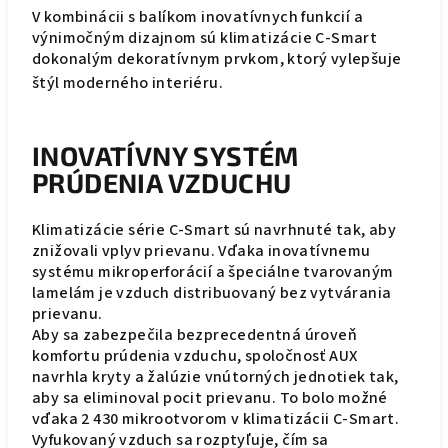
V kombinácii s balíkom inovatívnych funkcií a
výnimočným dizajnom sú klimatizácie C-Smart
dokonalým dekoratívnym prvkom, ktorý vylepšuje
štýl moderného interiéru.
INOVATÍVNY SYSTÉM
PRÚDENIA VZDUCHU
Klimatizácie série C-Smart sú navrhnuté tak, aby
znižovali vplyv prievanu. Vďaka inovatívnemu
systému mikroperforácií a špeciálne tvarovaným
lamelám je vzduch distribuovaný bez vytvárania
prievanu.
Aby sa zabezpečila bezprecedentná úroveň
komfortu prúdenia vzduchu, spoločnosť AUX
navrhla kryty a žalúzie vnútorných jednotiek tak,
aby sa eliminoval pocit prievanu. To bolo možné
vďaka 2 430 mikrootvorom v klimatizácii C-Smart.
Vyfukovaný vzduch sa rozptyľuje, čím sa