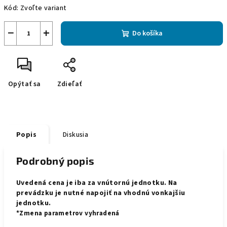
Kód:
Zvoľte variant
−
+
Do košíka
Opýtať sa
Zdieľať
Popis
Diskusia
Podrobný popis
Uvedená cena je iba za vnútornú jednotku. Na
prevádzku je nutné napojiť na vhodnú vonkajšiu
jednotku.
*Zmena parametrov vyhradená