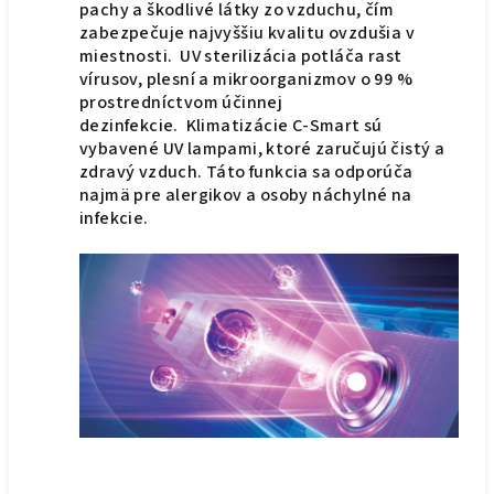
pachy a škodlivé látky zo vzduchu, čím
zabezpečuje najvyššiu kvalitu ovzdušia v
miestnosti. UV sterilizácia potláča rast
vírusov, plesní a mikroorganizmov o 99 %
prostredníctvom účinnej
dezinfekcie. Klimatizácie C-Smart sú
vybavené UV lampami, ktoré zaručujú čistý a
zdravý vzduch. Táto funkcia sa odporúča
najmä pre alergikov a osoby náchylné na
infekcie.