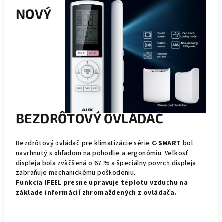
NOVÝ
BEZDRÔTOVÝ OVLÁDAČ
Bezdrôtový ovládač pre klimatizácie série
C-SMART
bol
navrhnutý s ohľadom na pohodlie a ergonómiu. Veľkosť
displeja bola zväčšená o 67 % a špeciálny povrch displeja
zabraňuje mechanickému poškodeniu.
Funkcia IFEEL presne upravuje teplotu vzduchu na
základe informácií zhromaždených z ovládača.