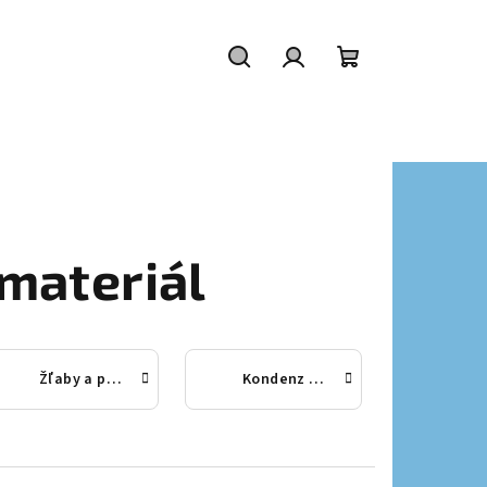
Hľadať
Prihlásenie
Nákupný
košík
materiál
Žľaby a príslušenstvo
Kondenz a čerpadlá kondenzátu