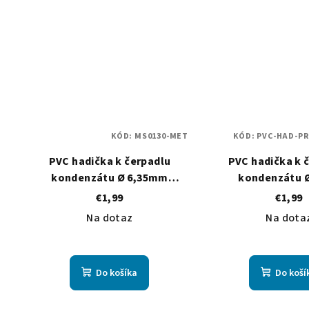
KÓD:
MS0130-MET
KÓD:
PVC-HAD-PR
PVC hadička k čerpadlu
PVC hadička k 
kondenzátu Ø 6,35mm
kondenzátu 
(nevystužená) - METRÁŽ
(vystužená) -
€1,99
€1,99
Na dotaz
Na dota
Do košíka
Do koší