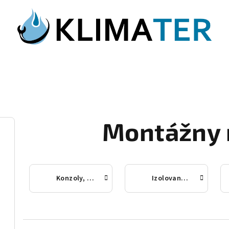
Montážny 
Konzoly, Podstavce, Silentbloky
Izolované medené potrubie