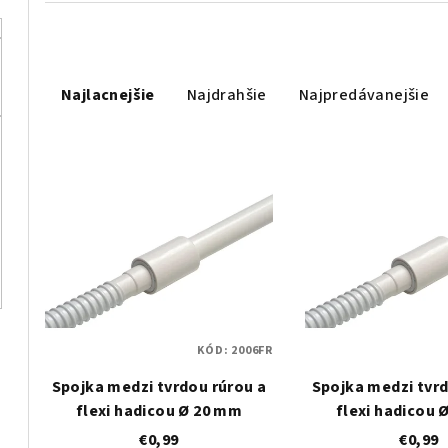
R
Najlacnejšie
Najdrahšie
Najpredávanejšie
a
d
V
e
ý
n
p
i
i
e
s
p
KÓD:
2006FR
p
r
Spojka medzi tvrdou rúrou a
Spojka medzi tvrd
r
o
flexi hadicou Ø 20 mm
flexi hadicou 
o
€0,99
€0,99