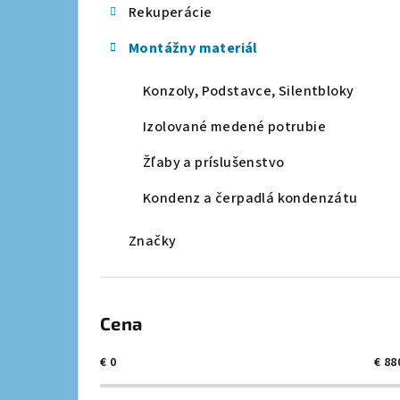
Rekuperácie
a
Montážny materiál
n
e
Konzoly, Podstavce, Silentbloky
l
Izolované medené potrubie
Žľaby a príslušenstvo
Kondenz a čerpadlá kondenzátu
Značky
Cena
€
0
€
88