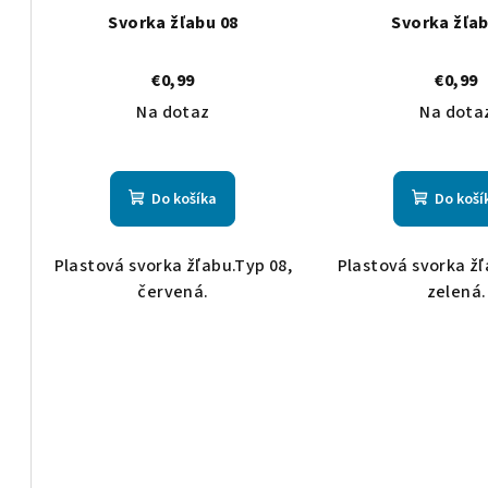
Svorka žľabu 08
Svorka žľab
€0,99
€0,99
Na dotaz
Na dota
Do košíka
Do koší
Plastová svorka žľabu.Typ 08,
Plastová svorka žľ
červená.
zelená.