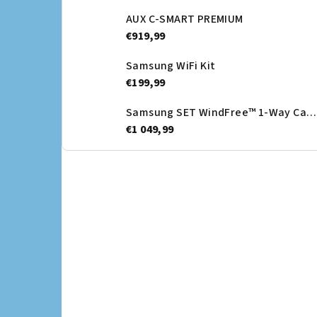
AUX C-SMART PREMIUM
€919,99
Samsung WiFi Kit
€199,99
Samsung SET WindFree™ 1-Way Cassette + Dekoračný panel - vnútorná jednotka
€1 049,99