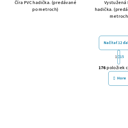
Číra PVC hadička. (predávané
Vystužená
po metroch)
hadička. (pred
metroch
Načítať 12 ďa
S
1
15
t
O
r
176
položiek 
v
á
Hore
n
l
k
á
o
d
v
a
a
c
n
i
i
e