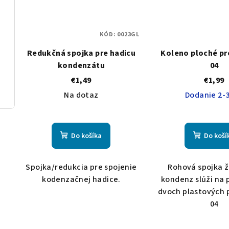
KÓD:
0023GL
Redukčná spojka pre hadicu
Koleno ploché p
kondenzátu
04
€1,49
€1,99
Na dotaz
Dodanie 2-3
Do košíka
Do koší
Spojka/redukcia pre spojenie
Rohová spojka ž
kodenzačnej hadice.
kondenz slúži na 
dvoch plastových 
04