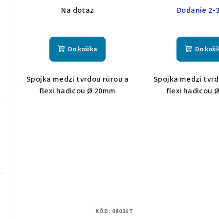
d
Na dotaz
Dodanie 2-3
d
u
u
k
k
Do košíka
Do koší
t
t
o
Spojka medzi tvrdou rúrou a
Spojka medzi tvrd
o
v
flexi hadicou Ø 20mm
flexi hadicou
v
KÓD:
0803ST