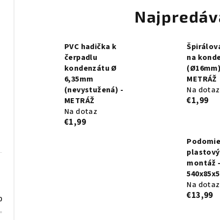
Najpredáv
PVC hadička k
Špirálov
čerpadlu
na kond
kondenzátu Ø
(Ø16mm)
6,35mm
METRÁŽ
(nevystužená) -
Na dotaz
€1,99
METRÁŽ
Na dotaz
€1,99
Podomie
plastový
montáž 
540x85x
Na dotaz
€13,99
0