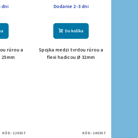
 dni
Dodanie 2-3 dni
ka
Do košíka
ou rúrou a
Spojka medzi tvrdou rúrou a
 Ø 25mm
flexi hadicou Ø 32mm
KÓD:
1203ST
KÓD:
1403ST