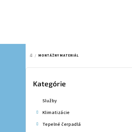
Prejsť
na
obsah
/
MONTÁŽNY MATERIÁL
DOMOV
B
o
Kategórie
Preskočiť
kategórie
č
Služby
n
Klimatizácie
ý
Tepelné čerpadlá
p