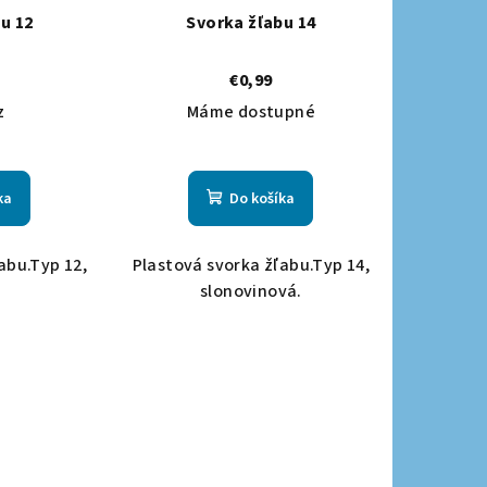
u 12
Svorka žľabu 14
€0,99
z
Máme dostupné
ka
Do košíka
abu.Typ 12,
Plastová svorka žľabu.Typ 14,
slonovinová.