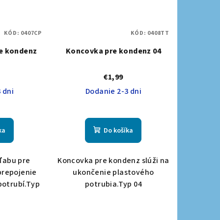
KÓD:
0407CP
KÓD:
0408TT
re kondenz
Koncovka pre kondenz 04
€1,99
 dni
Dodanie 2-3 dni
ka
Do košíka
ľabu pre
Koncovka pre kondenz slúži na
prepojenie
ukončenie plastového
potrubí.Typ
potrubia.Typ 04