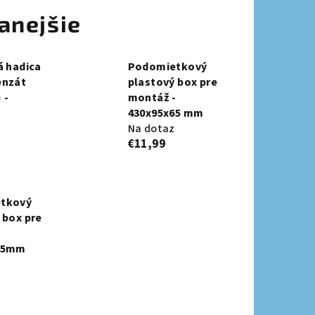
anejšie
á hadica
Podomietkový
enzát
plastový box pre
 -
montáž -
430x95x65 mm
Na dotaz
€11,99
tkový
 box pre
-
55mm