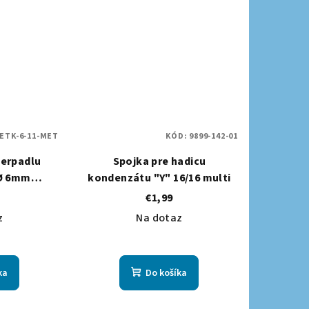
ETK-6-11-MET
KÓD:
9899-142-01
čerpadlu
Spojka pre hadicu
Ø 6mm
kondenzátu "Y" 16/16 multi
 METRÁŽ
€1,99
z
Na dotaz
ka
Do košíka