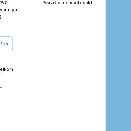
 PVC
Použitie pre multi-split
ávané po
)
lších
celkom