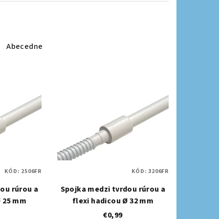
Abecedne
KÓD:
2506FR
KÓD:
3206FR
ou rúrou a
Spojka medzi tvrdou rúrou a
Ø 25 mm
flexi hadicou Ø 32 mm
€0,99