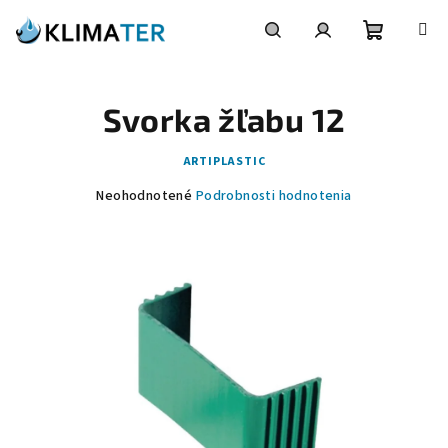
Prejsť
na
obsah
Nákupn
Hľadať
Prihlásenie
Svorka žľabu 12
košík
ARTIPLASTIC
Priemerné
Neohodnotené
Podrobnosti hodnotenia
hodnotenie
produktu
je
0,0
z
5
hviezdičiek.