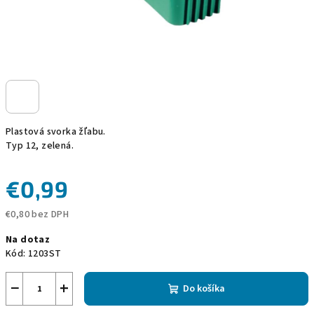
Plastová svorka žľabu.
Typ 12, zelená.
€0,99
€0,80 bez DPH
Jednotková
Na dotaz
cena:
Kód:
1203ST
−
+
Do košíka