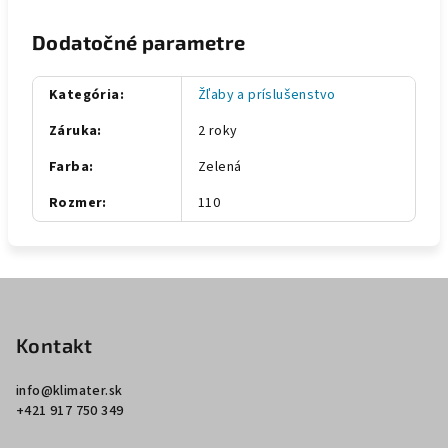
Dodatočné parametre
Kategória
:
Žľaby a príslušenstvo
Záruka
:
2 roky
Farba
:
Zelená
Rozmer
:
110
Z
á
p
Kontakt
ä
info
@
klimater.sk
t
+421 917 750 349
i