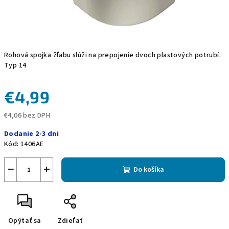
Rohová spojka žľabu slúži na prepojenie dvoch plastových potrubí.
Typ 14
€4,99
€4,06 bez DPH
Jednotková
Dodanie 2-3 dni
cena:
Kód:
1406AE
−
+
Do košíka
Opýtať sa
Zdieľať