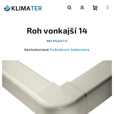
Prejsť
na
obsah
Nákupn
Hľadať
Prihlásenie
Roh vonkajší 14
košík
ARTIPLASTIC
Priemerné
Neohodnotené
Podrobnosti hodnotenia
hodnotenie
produktu
je
0,0
z
5
hviezdičiek.