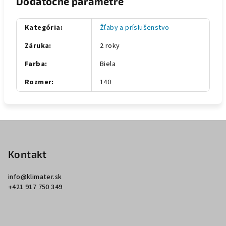
Dodatočné parametre
Kategória
:
Žľaby a príslušenstvo
Záruka
:
2 roky
Farba
:
Biela
Rozmer
:
140
Z
á
p
Kontakt
ä
info
@
klimater.sk
t
+421 917 750 349
i
e