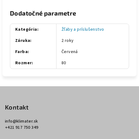
Dodatočné parametre
Kategória
:
Žľaby a príslušenstvo
Záruka
:
2 roky
Farba
:
Červená
Rozmer
:
80
Z
á
p
Kontakt
ä
info
@
klimater.sk
t
+421 917 750 349
i