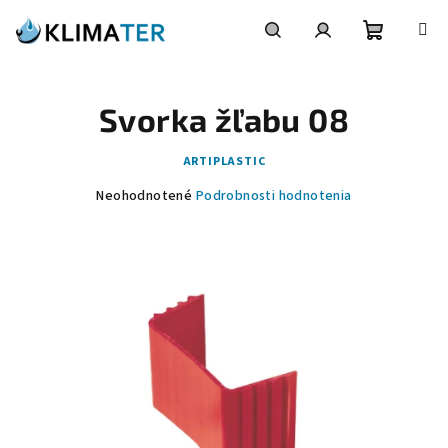
Prejsť
na
obsah
Nákupn
Hľadať
Prihlásenie
Svorka žľabu 08
košík
ARTIPLASTIC
Priemerné
Neohodnotené
Podrobnosti hodnotenia
hodnotenie
produktu
je
0,0
z
5
hviezdičiek.