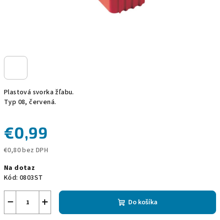
Plastová svorka žľabu.
Typ 08, červená.
€0,99
€0,80 bez DPH
Jednotková
Na dotaz
cena:
Kód:
0803ST
−
+
Do košíka