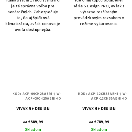
Klimatizácia z radu štandard
Ide o nástupcu obľúbenej
je tá správna voľba pre
série S Design PRO, avšak s
nenáročných. Zabezpečuje
výrazne rozšíreným
to, čo aj špičková
prevádzkovým rozsahom v
klimatizácia, avšak cenovo je
režime vykurovania.
oveľa dostupnejšia.
KÓD:
ACP-09CH25AERI-/IW-
KÓD:
ACP-12CH35AEHI-/IW-
ACP-09CH25AERI-/O
ACP-12CH35AEHI-/O
VIVAX R+ DESIGN
VIVAX H+ DESIGN
€589,99
€789,99
od
od
Skladom
Skladom