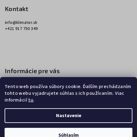
á
á
p
Kontakt
d
a
ä
c
info
@
klimater.sk
t
+421 917 750 349
i
i
e
e
p
r
v
k
Informácie pre vás
y
v
Ako nakupovať
ý
Tento web používa súbory cookie. Ďalším prechádzaním
Obchodné podmienky
p
tohto webu vyjadrujete súhlas s ich používaním. Viac
i
informácií
tu
.
Podmienky ochrany osobných údajov
s
u
Nastavenie
Copyright 2026
Klimater
. Všetky práva vyhradené.
Súhlasím