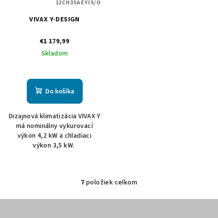
12CH35AEYIS/O
VIVAX Y-DESIGN
€1 179,99
Skladom
Do košíka
Dizajnová klimatizácia VIVAX Y
má nominálny vykurovací
výkon 4,2 kW a chladiaci
výkon 3,5 kW.
7
položiek celkom
O
v
Z
l