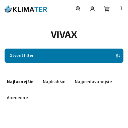
Prejsť
na
obsah
Nákupn
Hľadať
Prihlásenie
VIVAX
košík
Otvoriť filter
R
a
Najlacnejšie
Najdrahšie
Najpredávanejšie
d
e
Abecedne
n
i
V
e
ý