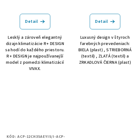
Detail
Detail
Lesklý a zároveň elegantný
Luxusný design v štyroch
dizajn klimatizácie R+ DESIGN
farebných prevedeniach:
sa hodí do každého priestoru.
BIELA (plast) , STRIEBORNÁ
R+ DESIGN je najpoužívanejší
(textil) , ZLATÁ (textil) a
model z pomedzi klimatizácií
ZRKADLOVÁ ČIERNA (plast)
VIVAX.
KÓD:
ACP-12CH35AEYIS/I-ACP-