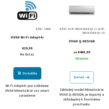
p
p
r
i
o
s
d
p
u
KÓD:
1469
KÓD:
ACP-09CH25AEQI-/I-ACP-
r
09CH25AEQI-/O
k
VIVAX Wi-Fi Adaptér
o
t
VIVAX Q-DESIGN
d
o
€29,99
u
€469,99
od
v
Na dotaz
k
Skladom
t
o
Do košíka
Detail
v
Wi-Fi Adaptér pre ovládanie
Základný model klimatizácie
VIVAX klimatizácie cez smart
VIVAX Q-DESIGN, je úsporný a
zariadenie
ohľaduplný k životnému
prostrediu.