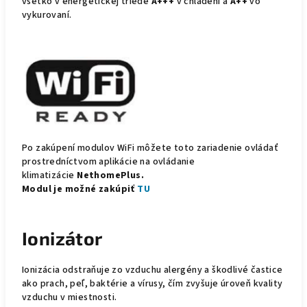
všetko v energetickej triede
A+++
v chladení a
A++
vo
vykurovaní.
Po zakúpení modulov WiFi môžete toto zariadenie ovládať
prostredníctvom aplikácie na ovládanie
klimatizácie
NethomePlus.
Modul je možné zakúpiť
TU
Ionizátor
Ionizácia odstraňuje zo vzduchu alergény a škodlivé častice
ako prach, peľ, baktérie a vírusy, čím zvyšuje úroveň kvality
vzduchu v miestnosti.