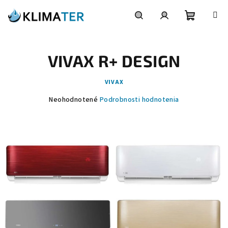
Prejsť
na
obsah
Nákupn
Hľadať
Prihlásenie
VIVAX R+ DESIGN
košík
VIVAX
Priemerné
Neohodnotené
Podrobnosti hodnotenia
hodnotenie
produktu
je
0,0
z
5
hviezdičiek.