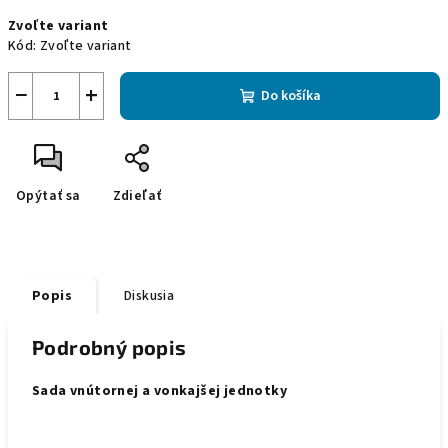
Jednotková
Zvoľte variant
cena:
Kód:
Zvoľte variant
−
+
Do košíka
Opýtať sa
Zdieľať
Popis
Diskusia
Podrobný popis
Sada vnútornej a vonkajšej jednotky