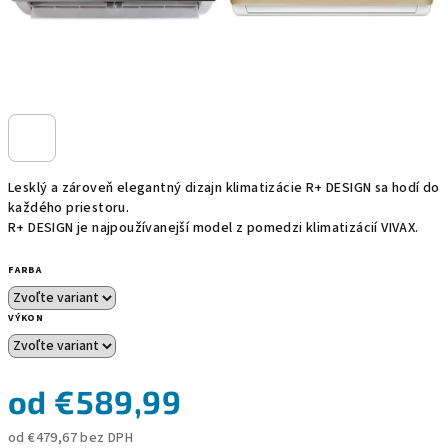
Lesklý a zároveň elegantný dizajn klimatizácie R+ DESIGN sa hodí do
každého priestoru.
R+ DESIGN je najpoužívanejší model z pomedzi klimatizácií VIVAX.
FARBA
VÝKON
od
€589,99
od
€479,67
bez DPH