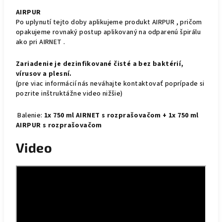
AIRPUR
Po uplynutí tejto doby aplikujeme produkt AIRPUR , pričom
opakujeme rovnaký postup aplikovaný na odparenú špirálu
ako pri AIRNET .
Zariadenie je dezinfikované čisté a bez baktérií,
vírusov a plesní.
(pre viac informácií nás neváhajte kontaktovať poprípade si
pozrite inštruktážne video nižšie)
Balenie:
1x 750 ml AIRNET s rozprašovačom + 1x 750 ml
AIRPUR s rozprašovačom
Video