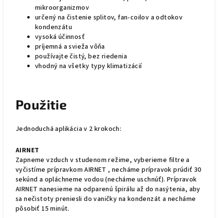
mikroorganizmov
určený na čistenie splitov, fan-coilov a odtokov
kondenzátu
vysoká účinnosť
príjemná a svieža vôňa
používajte čistý, bez riedenia
vhodný na všetky typy klimatizácií
Použitie
Jednoduchá aplikácia v 2 krokoch:
AIRNET
Zapneme vzduch v studenom režime, vyberieme filtre a
vyčistíme prípravkom AIRNET , necháme prípravok prúdiť 30
sekúnd a opláchneme vodou (necháme uschnúť). Prípravok
AIRNET nanesieme na odparenú špirálu až do nasýtenia, aby
sa nečistoty preniesli do vaničky na kondenzát a necháme
pôsobiť 15 minút.