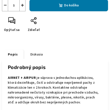
−
+
Do košíka
Opýtať sa
Zdieľať
Popis
Diskusia
Podrobný popis
AIRNET + AIRPUR
je súprava s jednoduchou aplikáciou,
ktorá dezinfikuje, čistí a odstraňuje nepríjemné pachy z
klimatizácie len v 2 krokoch. Kontaktne odstraňuje
nahromadené nečistoty vznikajúce pri prechode vzduchu,
mikroorganizmy, vírusy, baktérie, plesne, nikotín, prach
atď. a udržuje okruh bez nepríjemných pachov.