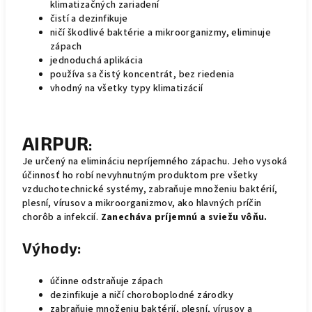
klimatizačných zariadení
čistí a dezinfikuje
ničí škodlivé baktérie a mikroorganizmy, eliminuje
zápach
jednoduchá aplikácia
používa sa čistý koncentrát, bez riedenia
vhodný na všetky typy klimatizácií
AIRPUR
:
Je určený na elimináciu nepríjemného zápachu. Jeho vysoká
účinnosť ho robí nevyhnutným produktom pre všetky
vzduchotechnické systémy, zabraňuje množeniu baktérií,
plesní, vírusov a mikroorganizmov, ako hlavných príčin
chorôb a infekcií.
Zanecháva príjemnú a sviežu vôňu.
Výhody:
účinne odstraňuje zápach
dezinfikuje a ničí choroboplodné zárodky
zabraňuje množeniu baktérií, plesní, vírusov a