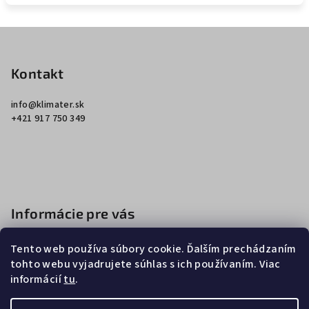
Z
á
p
Kontakt
ä
info
@
klimater.sk
t
+421 917 750 349
i
e
Informácie pre vás
Ako nakupovať
Tento web používa súbory cookie. Ďalším prechádzaním
Obchodné podmienky
tohto webu vyjadrujete súhlas s ich používaním. Viac
informácií
tu
.
Podmienky ochrany osobných údajov