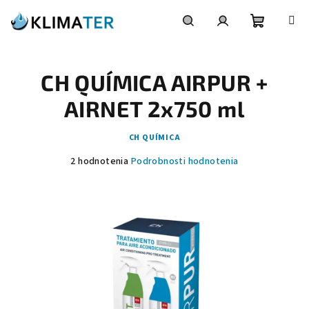
Prejsť
na
obsah
Nákupn
Hľadať
Prihlásenie
CH QUÍMICA AIRPUR +
košík
AIRNET 2x750 ml
CH QUÍMICA
Priemerné
2 hodnotenia
Podrobnosti hodnotenia
hodnotenie
produktu
je
5,0
z
5
hviezdičiek.