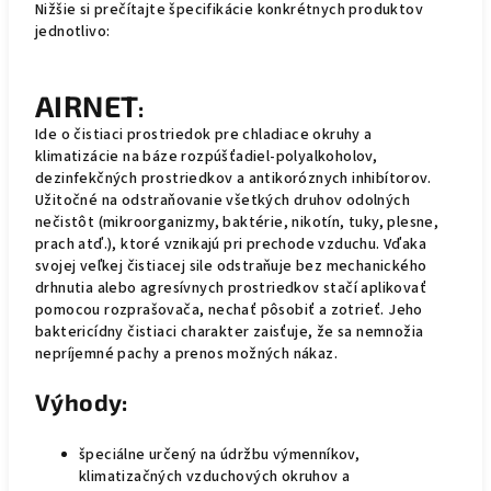
Nižšie si prečítajte špecifikácie konkrétnych produktov
jednotlivo:
AIRNET
:
Ide o čistiaci prostriedok pre chladiace okruhy a
klimatizácie na báze rozpúšťadiel-polyalkoholov,
dezinfekčných prostriedkov a antikoróznych inhibítorov.
Užitočné na odstraňovanie všetkých druhov odolných
nečistôt (mikroorganizmy, baktérie, nikotín, tuky, plesne,
prach atď.), ktoré vznikajú pri prechode vzduchu. Vďaka
svojej veľkej čistiacej sile odstraňuje bez mechanického
drhnutia
alebo agresívnych prostriedkov
stačí aplikovať
pomocou rozprašovača, nechať pôsobiť a zotrieť.
Jeho
baktericídny čistiaci charakter zaisťuje, že sa nemnožia
nepríjemné pachy a prenos možných nákaz.
Výhody:
špeciálne určený na údržbu výmenníkov,
klimatizačných vzduchových okruhov a