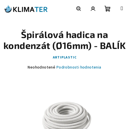
Prejsť
na
obsah
Nákupn
Hľadať
Prihlásenie
Špirálová hadica na
košík
kondenzát (Ø16mm) - BALÍK
ARTIPLASTIC
Priemerné
Neohodnotené
Podrobnosti hodnotenia
hodnotenie
produktu
je
0,0
z
5
hviezdičiek.