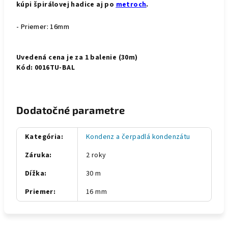
kúpi špirálovej hadice aj po
metroch
.
- Priemer: 16mm
Uvedená cena je za 1 balenie (30m)
Kód: 0016TU-BAL
Dodatočné parametre
Kategória
:
Kondenz a čerpadlá kondenzátu
Záruka
:
2 roky
Dížka
:
30 m
Priemer
:
16 mm