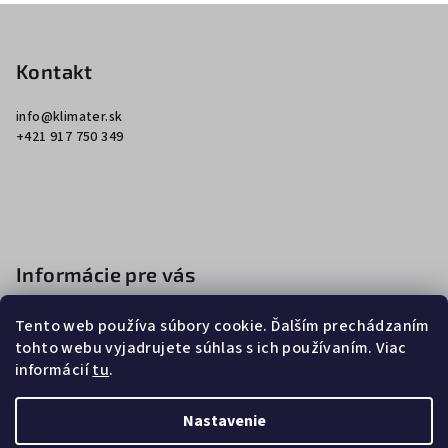
Z
á
p
Kontakt
ä
info
@
klimater.sk
t
+421 917 750 349
i
e
Informácie pre vás
Ako nakupovať
Tento web používa súbory cookie. Ďalším prechádzaním
Obchodné podmienky
tohto webu vyjadrujete súhlas s ich používaním. Viac
informácií
tu
.
Podmienky ochrany osobných údajov
Nastavenie