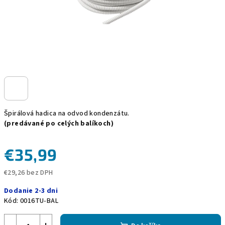
Špirálová hadica na odvod kondenzátu.
(predávané po celých balíkoch)
€35,99
€29,26 bez DPH
Jednotková
Dodanie 2-3 dni
cena:
Kód:
0016TU-BAL