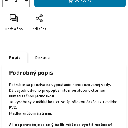
−
+
Do košíka
Opýtať sa
Zdieľať
Popis
Diskusia
Podrobný popis
Potrubie sa používa na vypúšťanie kondenzovanej vody.
Dá sa jednoducho prepojiť s internou alebo externou
klimatizačnou jednotkou.
Je vyrobený z mäkkého PVC so špirálovou časťou z tvrdého
PVC.
Hladká vnútorná strana.
Ak nepotrebujete celý balík môžete využiť možnosť