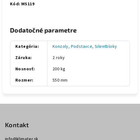
Kód: MS119
Dodatočné parametre
Kategória
:
Konzoly, Podstavce, Silentbloky
Záruka
:
2 roky
Nosnosť
:
200 kg
Rozmer
:
550 mm
Z
á
p
Kontakt
ä
info
@
klimater.sk