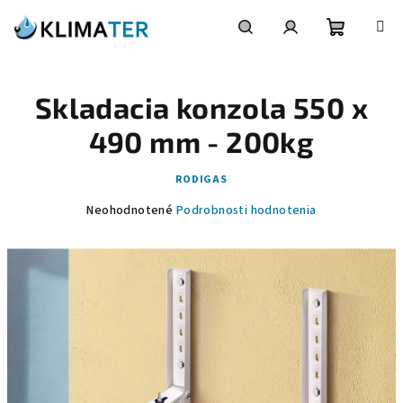
Prejsť
na
obsah
Nákupn
Hľadať
Prihlásenie
Skladacia konzola 550 x
košík
490 mm - 200kg
RODIGAS
Priemerné
Neohodnotené
Podrobnosti hodnotenia
hodnotenie
produktu
je
0,0
z
5
hviezdičiek.