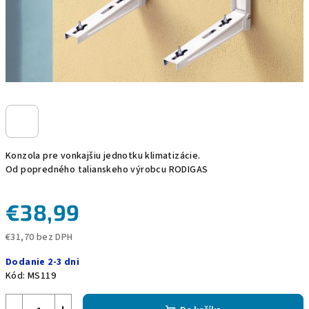
Konzola pre vonkajšiu jednotku klimatizácie.
Od popredného talianskeho výrobcu RODIGAS
€38,99
€31,70 bez DPH
Jednotková
Dodanie 2-3 dni
cena:
Kód:
MS119