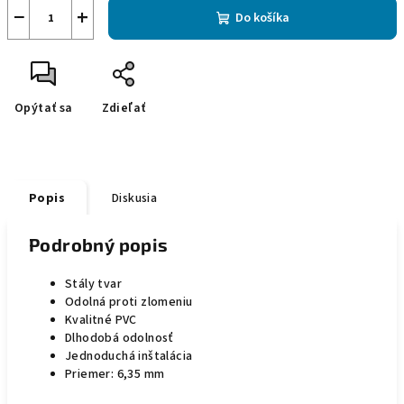
−
+
Do košíka
Opýtať sa
Zdieľať
Popis
Diskusia
Podrobný popis
Stály tvar
Odolná proti zlomeniu
Kvalitné PVC
Dlhodobá odolnosť
Jednoduchá inštalácia
Priemer: 6,35 mm