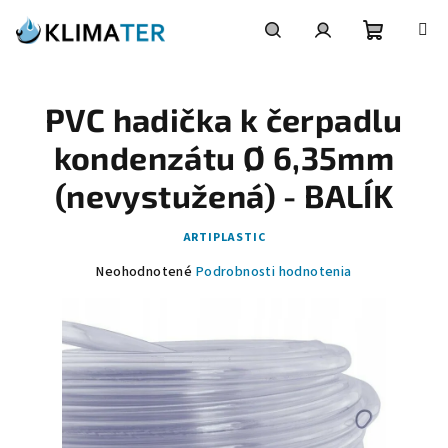
Prejsť
na
obsah
Nákupn
Hľadať
Prihlásenie
PVC hadička k čerpadlu
košík
kondenzátu Ø 6,35mm
(nevystužená) - BALÍK
ARTIPLASTIC
Priemerné
Neohodnotené
Podrobnosti hodnotenia
hodnotenie
produktu
je
0,0
z
5
hviezdičiek.