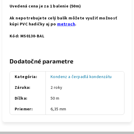
Uvedená cena je za 1 balenie (50m)
Ak nepotrebujete celý balík môžete využiť možnosť
kúpi PVC hadičky aj po
metroch
.
Kód: MS0130-BAL
Dodatočné parametre
Kategória
:
Kondenz a čerpadlá kondenzátu
Záruka
:
2 roky
Dížka
:
50 m
Priemer
:
6,35 mm