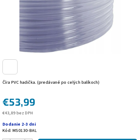
Číra PVC hadička. (predávané po celých balíkoch)
€53,99
€43,89 bez DPH
Jednotková
Dodanie 2-3 dni
cena:
Kód:
MS0130-BAL