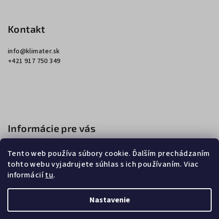
Z
á
p
Kontakt
ä
info
@
klimater.sk
t
+421 917 750 349
i
e
Informácie pre vás
Ako nakupovať
Tento web používa súbory cookie. Ďalším prechádzaním
Obchodné podmienky
tohto webu vyjadrujete súhlas s ich používaním. Viac
informácií
tu
.
Podmienky ochrany osobných údajov
Nastavenie