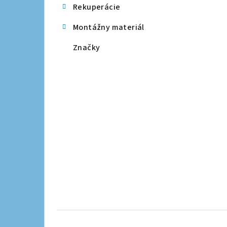
Rekuperácie
a
Montážny materiál
n
Značky
e
l