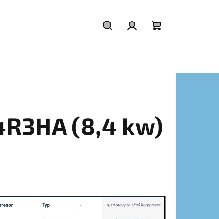
Hľadať
Prihlásenie
Nákupný
košík
R3HA (8,4 kw)