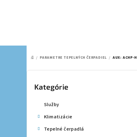
Prejsť
na
obsah
/
PARAMETRE TEPELNÝCH ČERPADIEL
/
AUX: ACHP-H
DOMOV
B
o
Kategórie
Preskočiť
kategórie
č
Služby
n
Klimatizácie
ý
Tepelné čerpadlá
p