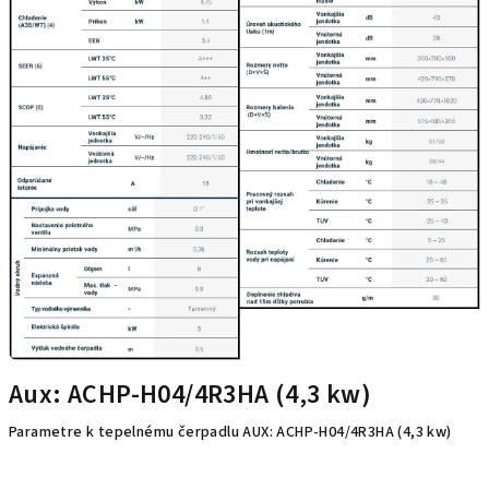
k
o
v
Aux: ACHP-H04/4R3HA (4,3 kw)
Parametre k tepelnému čerpadlu AUX: ACHP-H04/4R3HA (4,3 kw)