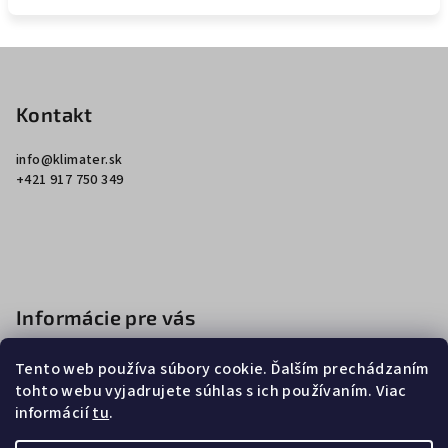
Z
á
p
Kontakt
ä
info
@
klimater.sk
t
+421 917 750 349
i
e
Informácie pre vás
Ako nakupovať
Tento web používa súbory cookie. Ďalším prechádzaním
Obchodné podmienky
tohto webu vyjadrujete súhlas s ich používaním. Viac
informácií
tu
.
Podmienky ochrany osobných údajov