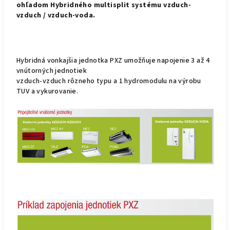
ohľadom Hybridného multisplit systému vzduch-
vzduch / vzduch-voda.
Hybridná vonkajšia jednotka PXZ umožňuje napojenie 3 až 4
vnútorných jednotiek
vzduch-vzduch rôzneho typu a 1 hydromodulu na výrobu
TUV a vykurovanie.