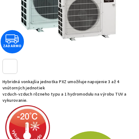
Z
ZADARMO
A
D
A
Hybridná vonkajšia jednotka PXZ umožňuje napojenie 3 až 4
R
vnútorných jednotiek
vzduch-vzduch rôzneho typu a 1 hydromodulu na výrobu TUV a
vykurovanie.
M
O