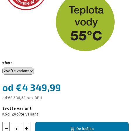
VÝKON
od
€4 349,99
od
€3 536,58
bez DPH
Jednotková
Zvoľte variant
cena:
Kód:
Zvoľte variant
−
+
Do košíka