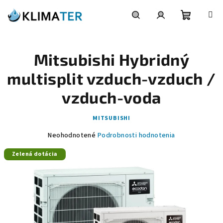
Prejsť
na
obsah
Nákupn
Hľadať
Prihlásenie
Mitsubishi Hybridný
košík
multisplit vzduch-vzduch /
vzduch-voda
MITSUBISHI
Priemerné
Neohodnotené
Podrobnosti hodnotenia
hodnotenie
Zelená dotácia
produktu
je
0,0
z
5
hviezdičiek.