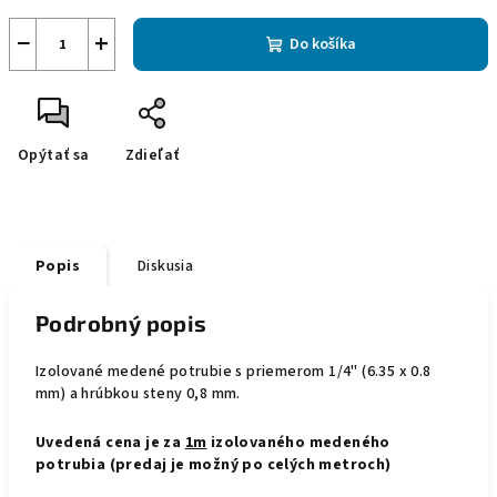
−
+
Do košíka
Opýtať sa
Zdieľať
Popis
Diskusia
Podrobný popis
Izolované medené potrubie s priemerom 1/4" (6.35 x 0.8
mm) a hrúbkou steny 0,8 mm.
Uvedená cena je za
1m
izolovaného medeného
potrubia (predaj je možný po celých metroch)