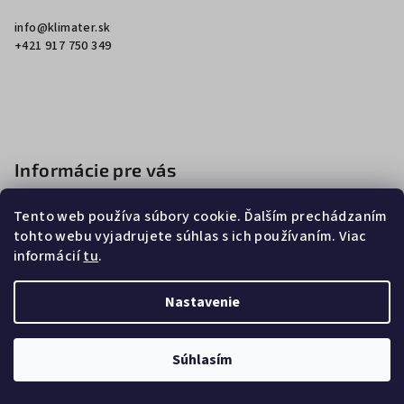
ä
info
@
klimater.sk
t
+421 917 750 349
i
e
Informácie pre vás
Ako nakupovať
Tento web používa súbory cookie. Ďalším prechádzaním
Obchodné podmienky
tohto webu vyjadrujete súhlas s ich používaním. Viac
informácií
tu
.
Podmienky ochrany osobných údajov
Nastavenie
Copyright 2026
Klimater
. Všetky práva vyhradené.
Súhlasím
Vytvoril Shoptet