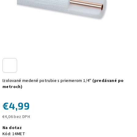
Izolované medené potrubie s priemerom 1/4"
(predávané po
metroch)
€4,99
€4,06 bez DPH
Jednotková
Na dotaz
cena:
Kód:
14MET