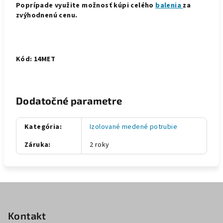
Poprípade využite možnosť kúpi celého
balenia
za
zvýhodnenú cenu.
Kód: 14MET
Dodatočné parametre
Kategória
:
Izolované medené potrubie
Záruka
:
2 roky
Z
á
p
Kontakt