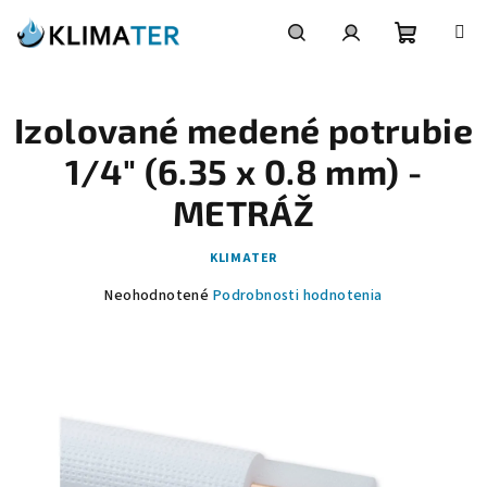
Prejsť
na
obsah
Nákupn
Hľadať
Prihlásenie
Izolované medené potrubie
košík
1/4" (6.35 x 0.8 mm) -
METRÁŽ
KLIMATER
Priemerné
Neohodnotené
Podrobnosti hodnotenia
hodnotenie
produktu
je
0,0
z
5
hviezdičiek.