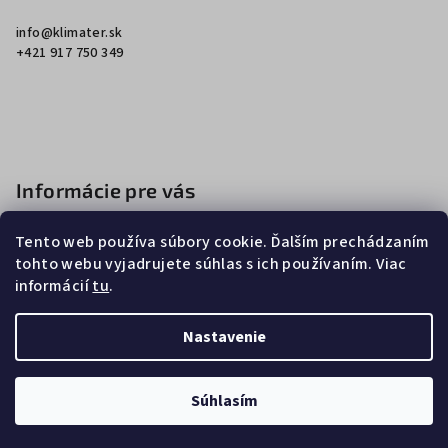
ä
info
@
klimater.sk
t
+421 917 750 349
i
e
Informácie pre vás
Ako nakupovať
Tento web používa súbory cookie. Ďalším prechádzaním
Obchodné podmienky
tohto webu vyjadrujete súhlas s ich používaním. Viac
informácií
tu
.
Podmienky ochrany osobných údajov
Nastavenie
Copyright 2026
Klimater
. Všetky práva vyhradené.
Súhlasím
Vytvoril Shoptet