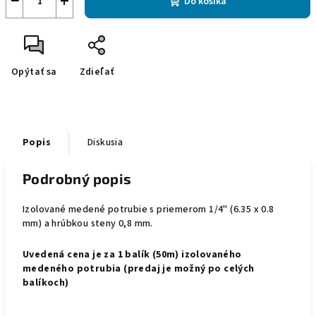
−
+
Do košíka
Opýtať sa
Zdieľať
Popis
Diskusia
Podrobný popis
Izolované medené potrubie s priemerom 1/4" (6.35 x 0.8
mm) a hrúbkou steny 0,8 mm.
Uvedená cena je za
1 balík (50m)
izolovaného
medeného potrubia (predaj je možný po celých
balíkoch)