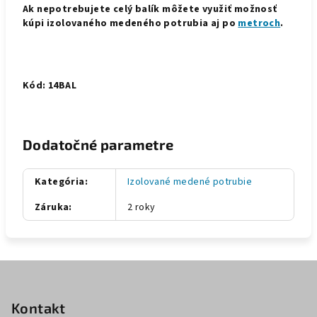
Ak nepotrebujete celý balík môžete využiť možnosť
kúpi izolovaného medeného potrubia aj po
metroch
.
Kód: 14BAL
Dodatočné parametre
Kategória
:
Izolované medené potrubie
Záruka
:
2 roky
Z
á
p
Kontakt