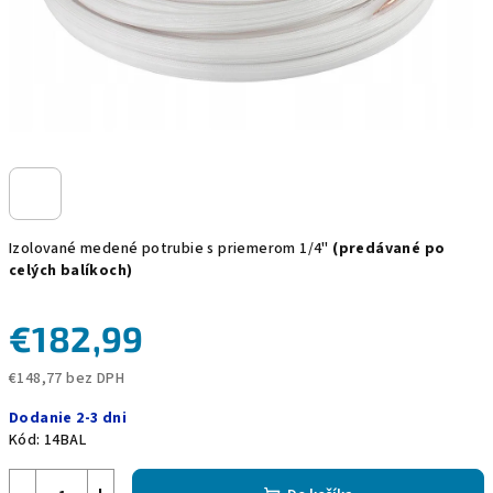
Izolované medené potrubie s priemerom 1/4"
(predávané po
celých balíkoch)
€182,99
€148,77 bez DPH
Jednotková
Dodanie 2-3 dni
cena:
Kód:
14BAL