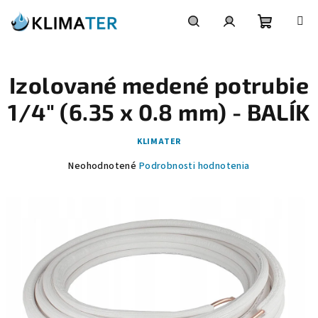
Prejsť
na
obsah
Nákupn
Hľadať
Prihlásenie
Izolované medené potrubie
košík
1/4" (6.35 x 0.8 mm) - BALÍK
KLIMATER
Priemerné
Neohodnotené
Podrobnosti hodnotenia
hodnotenie
produktu
je
0,0
z
5
hviezdičiek.