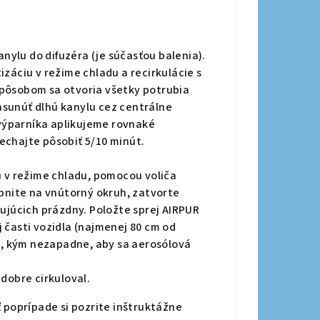
anylu do difuzéra (je súčasťou balenia).
záciu v režime chladu a recirkulácie s
pôsobom sa otvoria všetky potrubia
sunúť dlhú kanylu cez centrálne
 výparníka aplikujeme rovnaké
echajte pôsobiť 5/10 minút.
u v režime chladu, pomocou voliča
epnite na
vnútorný okruh
, zatvorte
tujúcich prázdny. Položte sprej AIRPUR
 časti vozidla (najmenej 80 cm od
ra, kým nezapadne, aby sa aerosólová
dobre cirkuloval.
 poprípade si pozrite inštruktážne