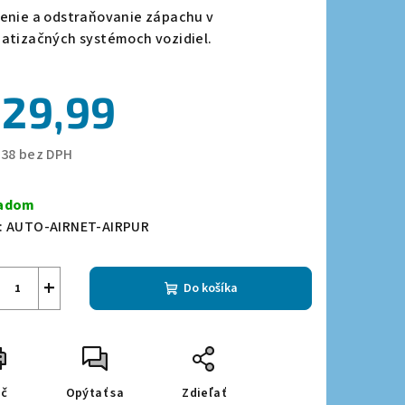
duktu
tenie a odstraňovanie zápachu v
matizačných systémoch vozidiel.
29,99
zdičiek.
,38 bez DPH
notková
a:
ladom
:
AUTO-AIRNET-AIRPUR
+
Do košíka
ač
Opýtať sa
Zdieľať