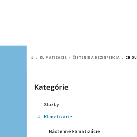
Prejsť
na
obsah
/
KLIMATIZÁCIE
/
ČISTENIE A DEZINFEKCIA
/
CH QU
DOMOV
B
o
Kategórie
Preskočiť
kategórie
č
Služby
n
Klimatizácie
ý
p
Nástenné klimatizácie