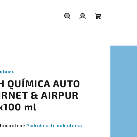
Hľadať
Prihlásenie
Nákupný
košík
QUÍMICA
H QUÍMICA AUTO
IRNET & AIRPUR
x100 ml
emerné
hodnotené
Podrobnosti hodnotenia
notenie