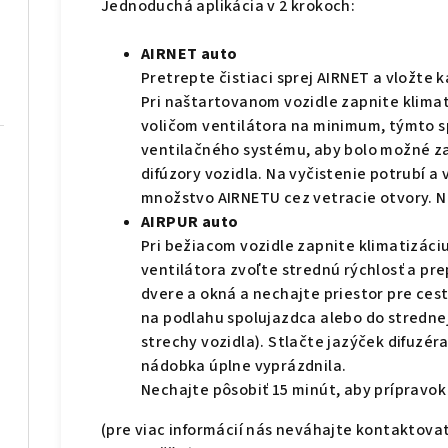
Jednoduchá aplikácia v 2 krokoch:
AIRNET auto
Pretrepte čistiaci sprej AIRNET a vložte k
Pri naštartovanom vozidle zapnite klimati
voličom ventilátora na minimum, týmto s
ventilačného systému, aby bolo možné za
difúzory vozidla. Na vyčistenie potrubí a
množstvo AIRNETU cez vetracie otvory. N
AIRPUR auto
Pri bežiacom vozidle zapnite klimatizáci
ventilátora zvoľte strednú rýchlosť a pr
dvere a okná a nechajte priestor pre ces
na podlahu spolujazdca alebo do strednej
strechy vozidla). Stlačte jazýček difuzé
nádobka úplne vyprázdnila.
Nechajte pôsobiť 15 minút, aby prípravok 
(pre viac informácií nás neváhajte kontaktovať