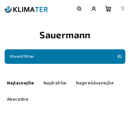
Prejsť
na
obsah
Nákupn
Hľadať
Prihlásenie
Sauermann
košík
Otvoriť filter
R
a
Najlacnejšie
Najdrahšie
Najpredávanejšie
d
e
Abecedne
n
i
V
e
ý