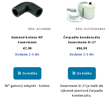
p
p
r
i
o
s
d
p
u
KÓD:
ACC00208
KÓD:
SI27CE01UN23
r
k
Gumené koleno 90°
Čerpadlo kondenzátu
o
t
Sauermann
Sauermann SI-27
d
o
€7,99
€96,99
u
v
Dodanie 2-3 dni
Dodanie 2-3 dni
k
t
o
Do košíka
Do košíka
v
90° gumový adaptér - koleno
Sauermann SI-27 je malé ale
výkonné piestové čerpadlo
kondenzátu.