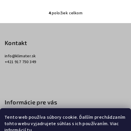
4
položiek celkom
O
v
Z
l
á
á
p
Kontakt
d
a
ä
c
info
@
klimater.sk
t
+421 917 750 349
i
i
e
e
p
r
v
k
Informácie pre vás
y
v
Ako nakupovať
ý
Tento web používa súbory cookie. Ďalším prechádzaním
Obchodné podmienky
p
tohto webu vyjadrujete súhlas s ich používaním. Viac
i
informácií
tu
.
Podmienky ochrany osobných údajov