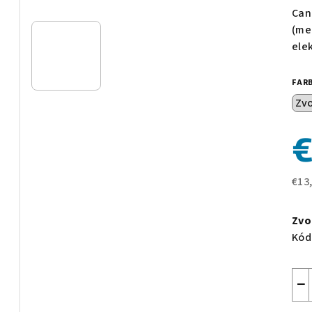
pro
Can
je
(me
0,0
ele
z
5
FAR
hvie
€
€13
Jed
cen
Zvo
Kód
−