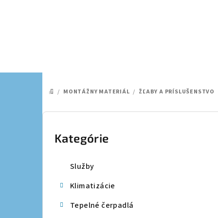
Prejsť
na
obsah
/
MONTÁŽNY MATERIÁL
/
ŽĽABY A PRÍSLUŠENSTVO
DOMOV
B
o
Kategórie
Preskočiť
kategórie
č
Služby
n
Klimatizácie
ý
Tepelné čerpadlá
p