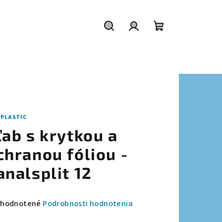
Hľadať
Prihlásenie
Nákupný
košík
IPLASTIC
ľab s krytkou a
chranou fóliou -
analsplit 12
emerné
hodnotené
Podrobnosti hodnotenia
notenie