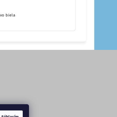
vo biela
Súhlasím