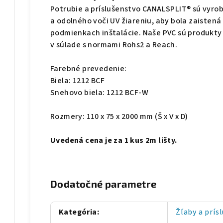
Potrubie a príslušenstvo CANALSPLIT® sú vyro
a odolného voči UV žiareniu, aby bola zaistená
podmienkach inštalácie. Naše PVC sú produkty 
v súlade s normami Rohs2 a Reach.
Farebné prevedenie:
Biela: 1212 BCF
Snehovo biela: 1212 BCF-W
Rozmery: 110 x 75 x 2000 mm (Š x V x D)
Uvedená cena je za 1 kus 2m lišty.
Dodatočné parametre
Kategória
:
Žľaby a prís