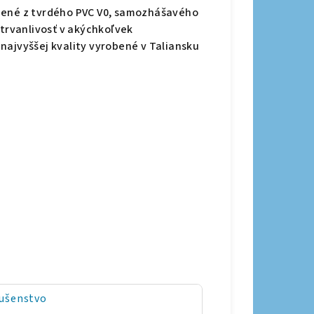
bené z tvrdého PVC V0, samozhášavého
 trvanlivosť v akýchkoľvek
najvyššej kvality vyrobené v Taliansku
lušenstvo