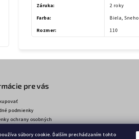
Záruka
:
2 roky
Farba
:
Biela, Sneho
Rozmer
:
110
rmácie pre vás
kupovať
dné podmienky
nky ochrany osobných
používa súbory cookie. Ďalším prechádzaním tohto