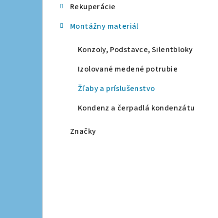
Rekuperácie
a
Montážny materiál
n
e
Konzoly, Podstavce, Silentbloky
l
Izolované medené potrubie
Žľaby a príslušenstvo
Kondenz a čerpadlá kondenzátu
Značky