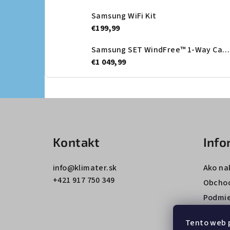
Samsung WiFi Kit
€199,99
Samsung SET WindFree™ 1-Way Cassette + Dekoračný panel - vnútorná jednotka
€1 049,99
Z
á
Kontakt
Info
p
ä
info
@
klimater.sk
Ako na
+421 917 750 349
t
Obcho
Podmie
i
údajov
e
Tento web 