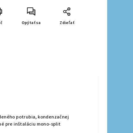
ač
Opýtať sa
Zdieľať
medeného potrubia, kondenzačnej
né pre inštaláciu mono-split