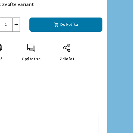
:
Zvoľte variant
+
Do košíka
ač
Opýtať sa
Zdieľať