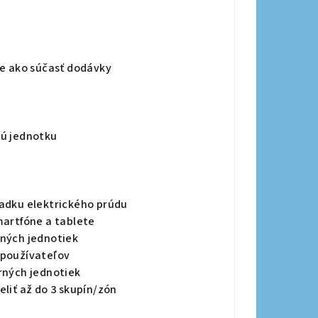
ie ako súčasť dodávky
nú jednotku
adku elektrického prúdu
martfóne a tablete
ných jednotiek
 používateľov
rných jednotiek
liť až do 3 skupín/zón