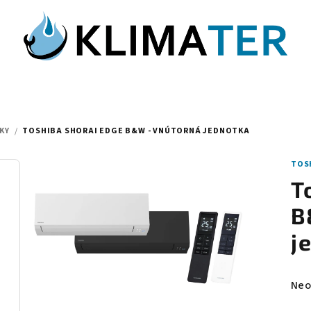
KY
/
TOSHIBA SHORAI EDGE B&W - VNÚTORNÁ JEDNOTKA
TOS
T
B
j
Pri
Neo
hod