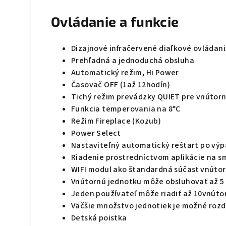
Ovládanie a funkcie
Dizajnové infračervené diaľkové ovládan
Prehľadná a jednoduchá obsluha
Automatický režim, Hi Power
Časovač OFF (1až 12hodín)
Tichý režim prevádzky QUIET pre vnútor
Funkcia temperovania na 8°C
Režim Fireplace (Kozub)
Power Select
Nastaviteľný automatický reštart po výp
Riadenie prostredníctvom aplikácie na s
WIFI modul ako štandardná súčasť vnútor
Vnútornú jednotku môže obsluhovať až 5
Jeden používateľ môže riadiť až 10vnúto
Väčšie množstvo jednotiek je možné rozde
Detská poistka