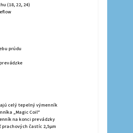
u (18, 22, 24)
eflow
rebu prúdu
 prevádzke
vajú celý tepelný výmenník
nníka „Magic Coil“
enník na konci prevádzky
sť prachových častíc 2,5µm