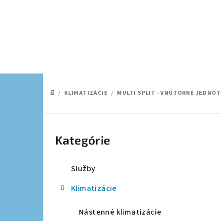
Prejsť
na
obsah
/
KLIMATIZÁCIE
/
MULTI SPLIT - VNÚTORNÉ JEDNOT
DOMOV
B
o
Kategórie
Preskočiť
kategórie
č
Služby
n
Klimatizácie
ý
p
Nástenné klimatizácie