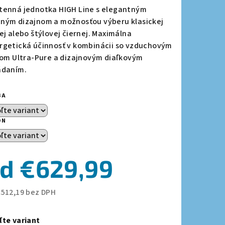
duktu
tenná jednotka HIGH Line s elegantným
ným dizajnom a možnosťou výberu klasickej
lej alebo štýlovej čiernej. Maximálna
rgetická účinnosť v kombinácii so vzduchovým
trom Ultra-Pure a dizajnovým diaľkovým
zdičiek.
ádaním.
BA
ON
od
€629,99
€512,19
bez DPH
notková
a:
ľte variant