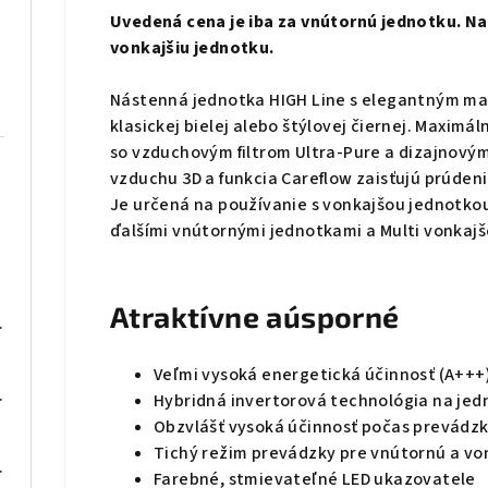
Uvedená cena je iba za vnútornú jednotku. Na
vonkajšiu jednotku.
Nástenná jednotka HIGH Line s elegantným m
klasickej bielej alebo štýlovej čiernej. Maximá
so vzduchovým filtrom Ultra-Pure a dizajnový
vzduchu 3D a funkcia Careflow zaisťujú prúden
Je určená na používanie s vonkajšou jednotkou 
ďalšími vnútornými jednotkami a Multi vonkajš
Atraktívne aúsporné
m) - METRÁŽ
Veľmi vysoká energetická účinnosť (A+++
30x95x65 mm
Hybridná invertorová technológia na je
Obzvlášť vysoká účinnosť počas prevádz
Tichý režim prevádzky pre vnútornú a vo
540x85x55mm
Farebné, stmievateľné LED ukazovatele