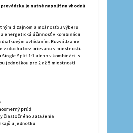
 prevádzku je nutné napojiť na vhodnú
atným dizajnom a možnosťou výberu
lna energetická účinnosť v kombinácii
m diaľkovým ovládaním. Rozvádzanie
ie vzduchu bez prievanu v miestnosti.
Single Split 1:1 alebo v kombinácii s
ou jednotkou pre 2 až 5 miestností.
)
dnosmerný prúd
ky čiastočného zaťaženia
nkajšiu jednotku