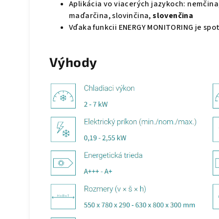
Aplikácia vo viacerých jazykoch: nemčina
maďarčina, slovinčina,
slovenčina
Vďaka funkcii ENERGY MONITORING je spo
Výhody