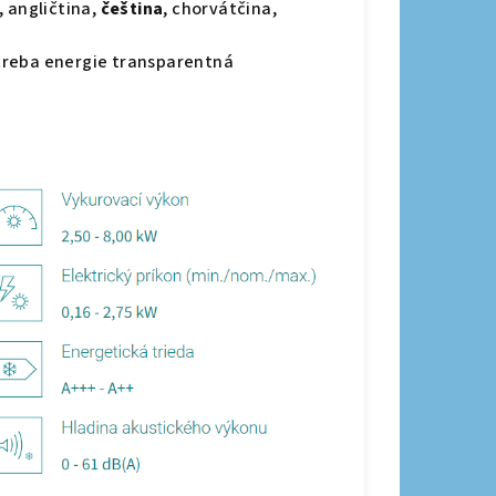
, angličtina,
čeština
, chorvátčina,
treba energie transparentná