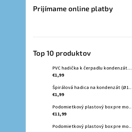
Prijímame online platby
Top 10 produktov
PVC hadička k čerpadlu kondenzátu Ø 6,35mm (nevystužená) - METRÁŽ
€1,99
Špirálová hadica na kondenzát (Ø16m
€1,99
Podomietkový plastový box pre montáž - 4
€11,99
Podomietkový plastový box pre montáž - 