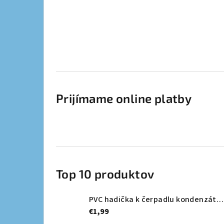
Prijímame online platby
Top 10 produktov
PVC hadička k čerpadlu kondenzátu Ø 6,35mm (nevystužená) - METRÁŽ
€1,99