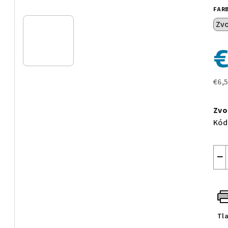
z
FAR
5
hvie
€
€6,
Jed
cen
Zvo
Kód
−
Tl