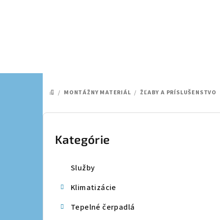
Prejsť
na
obsah
/
MONTÁŽNY MATERIÁL
/
ŽĽABY A PRÍSLUŠENSTVO
DOMOV
B
o
Kategórie
Preskočiť
kategórie
č
Služby
n
Klimatizácie
ý
Tepelné čerpadlá
p