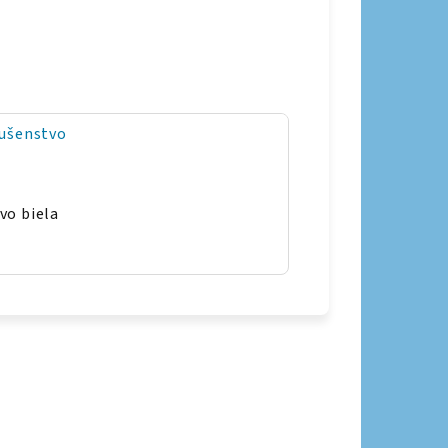
lušenstvo
vo biela