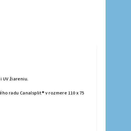
.
 UV žiareniu.
ho radu Canalsplit® v rozmere 110 x 75
s