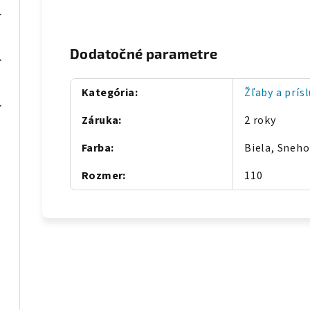
m) - METRÁŽ
Dodatočné parametre
30x95x65 mm
Kategória
:
Žľaby a prís
540x85x55mm
Záruka
:
2 roky
Farba
:
Biela, Sneho
Rozmer
:
110