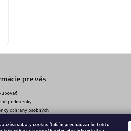
rmácie pre vás
kupovať
dné podmienky
nky ochrany osobných
používa súbory cookie. Ďalším prechádzaním tohto