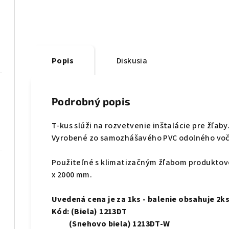
Popis
Diskusia
Podrobný popis
T-kus slúži na rozvetvenie inštalácie pre žľaby
Vyrobené zo samozhášavého PVC odolného voči
Použiteľné s klimatizačným žľabom produktové
x 2000 mm.
Uvedená cena je za 1ks - balenie obsahuje 2k
Kód: (Biela) 1213DT
(Snehovo biela) 1213DT-W