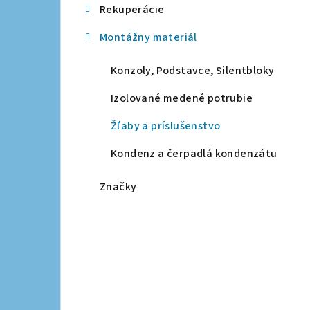
Rekuperácie
a
Montážny materiál
n
e
Konzoly, Podstavce, Silentbloky
l
Izolované medené potrubie
Žľaby a príslušenstvo
Kondenz a čerpadlá kondenzátu
Značky