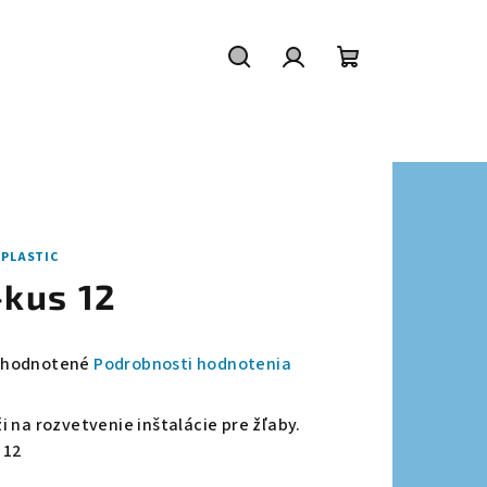
Hľadať
Prihlásenie
Nákupný
košík
IPLASTIC
-kus 12
emerné
hodnotené
Podrobnosti hodnotenia
notenie
duktu
ži na rozvetvenie inštalácie pre žľaby.
 12