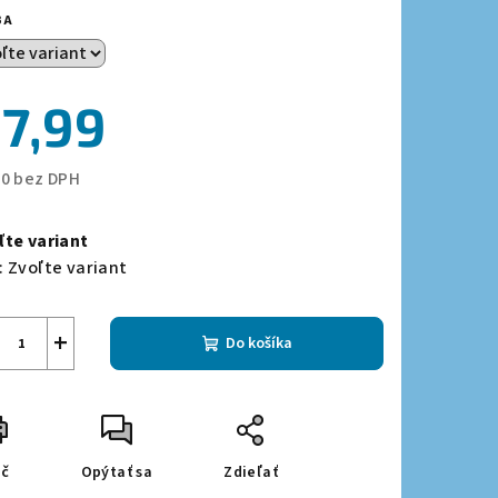
BA
zdičiek.
7,99
50 bez DPH
notková
a:
ľte variant
:
Zvoľte variant
+
Do košíka
ač
Opýtať sa
Zdieľať