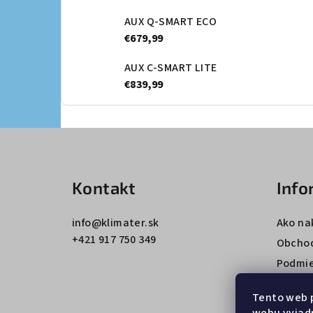
AUX Q-SMART ECO
€679,99
AUX C-SMART LITE
€839,99
Z
á
Kontakt
Info
p
ä
info
@
klimater.sk
Ako na
+421 917 750 349
t
Obcho
Podmie
i
údajov
e
Tento web 