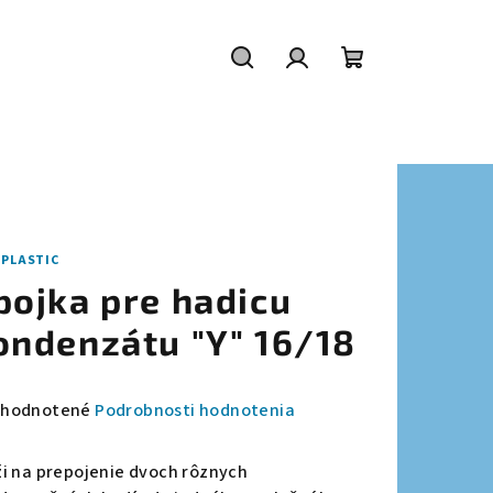
Hľadať
Prihlásenie
Nákupný
košík
IPLASTIC
pojka pre hadicu
ondenzátu "Y" 16/18
emerné
hodnotené
Podrobnosti hodnotenia
notenie
duktu
ži na prepojenie dvoch rôznych