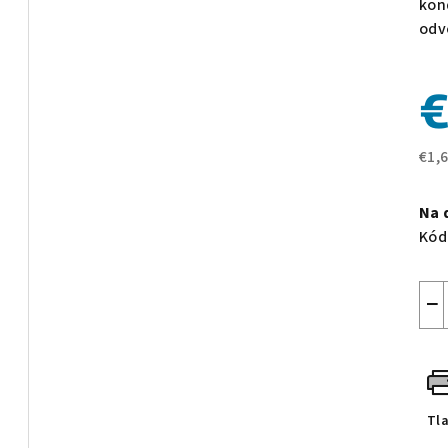
kon
0,0
odv
z
5
€
hvie
€1,
Jed
cen
Na 
Kód
−
Tl