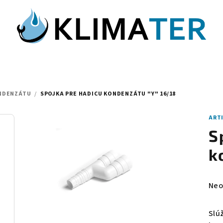
ONDENZÁTU
/
SPOJKA PRE HADICU KONDENZÁTU "Y" 16/18
ART
S
k
Pri
Neo
hod
pro
Slú
je