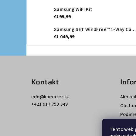
Samsung WiFi Kit
€199,99
Samsung SET WindFree™ 1-Way Cassette + Dekoračný panel - vnútorná jednotka
€1 049,99
Z
á
Kontakt
Info
p
ä
info
@
klimater.sk
Ako na
+421 917 750 349
t
Obcho
Podmie
i
údajov
e
Tento web 