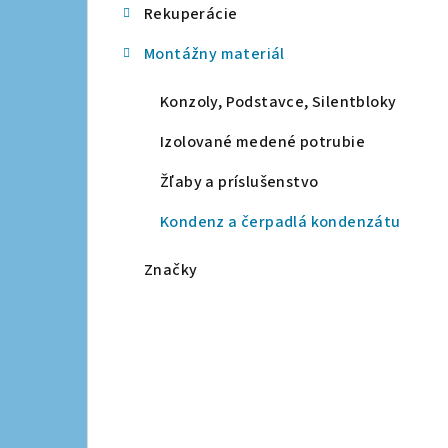
Rekuperácie
a
Montážny materiál
n
e
Konzoly, Podstavce, Silentbloky
l
Izolované medené potrubie
Žľaby a príslušenstvo
Kondenz a čerpadlá kondenzátu
Značky