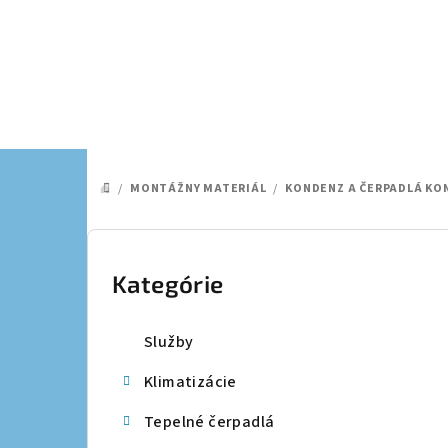
Prejsť
na
obsah
/
MONTÁŽNY MATERIÁL
/
KONDENZ A ČERPADLÁ K
DOMOV
B
o
Kategórie
Preskočiť
kategórie
č
Služby
n
Klimatizácie
ý
Tepelné čerpadlá
p