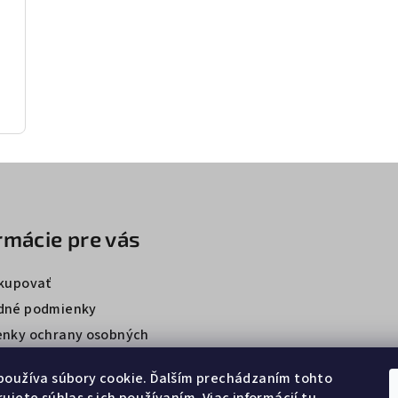
rmácie pre vás
kupovať
dné podmienky
nky ochrany osobných
používa súbory cookie. Ďalším prechádzaním tohto