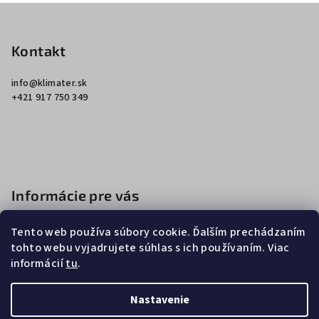
Z
á
p
Kontakt
ä
info
@
klimater.sk
t
+421 917 750 349
i
e
Informácie pre vás
Ako nakupovať
Tento web používa súbory cookie. Ďalším prechádzaním
Obchodné podmienky
tohto webu vyjadrujete súhlas s ich používaním. Viac
informácií
tu
.
Podmienky ochrany osobných údajov
Nastavenie