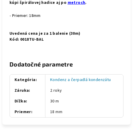
kúpi špirálovej hadice aj po
metroch
.
- Priemer: 18mm
Uvedená cena je za 1 balenie (30m)
Kód: 0018TU-BAL
Dodatočné parametre
Kategória
:
Kondenz a čerpadlá kondenzátu
Záruka
:
2 roky
Dížka
:
30 m
Priemer
:
18 mm