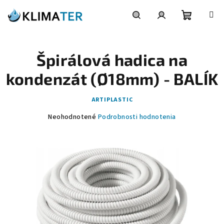
Prejsť
na
obsah
Nákupn
Hľadať
Prihlásenie
Špirálová hadica na
košík
kondenzát (Ø18mm) - BALÍK
ARTIPLASTIC
Priemerné
Neohodnotené
Podrobnosti hodnotenia
hodnotenie
produktu
je
0,0
z
5
hviezdičiek.