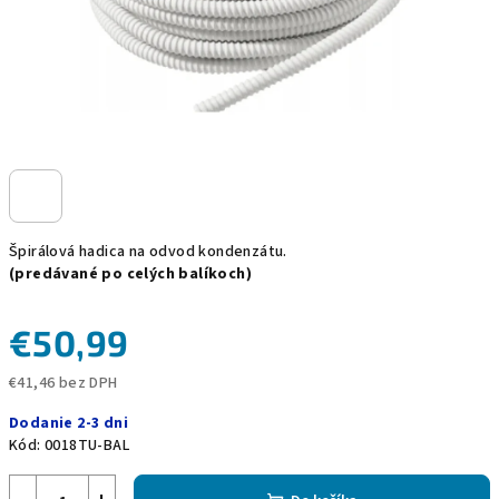
Špirálová hadica na odvod kondenzátu.
(predávané po celých balíkoch)
€50,99
€41,46 bez DPH
Jednotková
Dodanie 2-3 dni
cena:
Kód:
0018TU-BAL