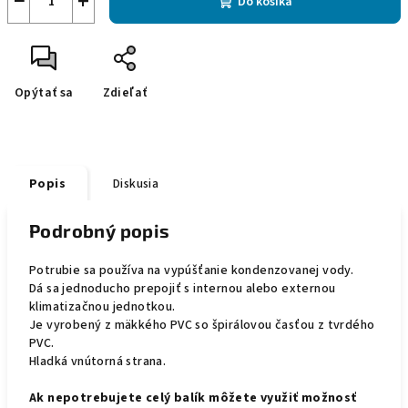
−
+
Do košíka
Opýtať sa
Zdieľať
Popis
Diskusia
Podrobný popis
Potrubie sa používa na vypúšťanie kondenzovanej vody.
Dá sa jednoducho prepojiť s internou alebo externou
klimatizačnou jednotkou.
Je vyrobený z mäkkého PVC so špirálovou časťou z tvrdého
PVC.
Hladká vnútorná strana.
Ak nepotrebujete celý balík môžete využiť možnosť