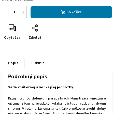
−
+
Do košíka
Opýtať sa
Zdieľať
Popis
Diskusia
Podrobný popis
Sada vnútornej a vonkajšej jednotky.
Dizajn týchto delených parapetných klimatizácií umožňuje
optimalizáciu prevádzky vďaka výstupu vzduchu dvomi
smermi. V režime kúrenia si tak ľahko môžete zvoliť dolný
výstup vzduchu, ktorý vytvára pocit podlahového kúrenia.