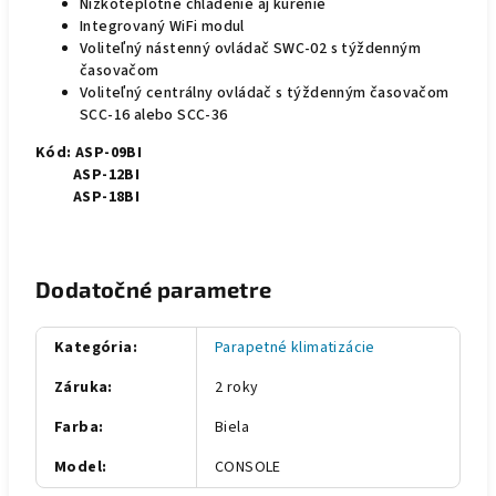
Nízkoteplotné chladenie aj kúrenie
Integrovaný WiFi modul
Voliteľný nástenný ovládač SWC-02 s týždenným
časovačom
Voliteľný centrálny ovládač s týždenným časovačom
SCC-16 alebo SCC-36
Kód:
ASP-09BI
ASP-12BI
ASP-18BI
Dodatočné parametre
Kategória
:
Parapetné klimatizácie
Záruka
:
2 roky
Farba
:
Biela
Model
:
CONSOLE