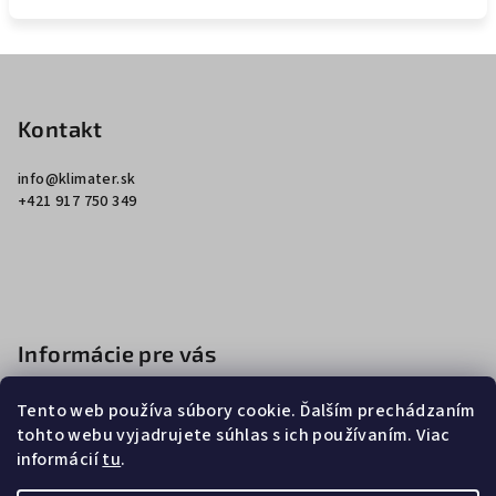
Z
á
p
Kontakt
ä
info
@
klimater.sk
t
+421 917 750 349
i
e
Informácie pre vás
Ako nakupovať
Tento web používa súbory cookie. Ďalším prechádzaním
Obchodné podmienky
tohto webu vyjadrujete súhlas s ich používaním. Viac
informácií
tu
.
Podmienky ochrany osobných údajov