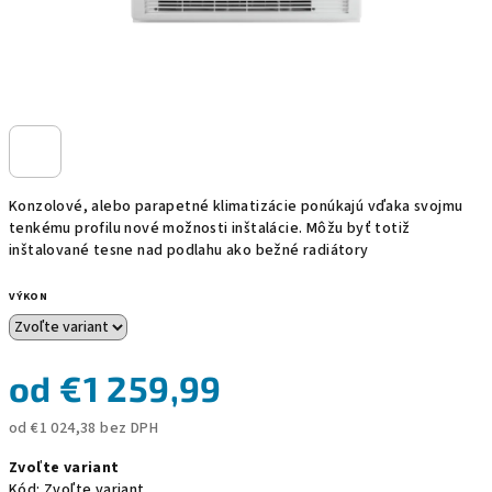
Konzolové, alebo parapetné klimatizácie ponúkajú vďaka svojmu
tenkému profilu nové možnosti inštalácie. Môžu byť totiž
inštalované tesne nad podlahu ako bežné radiátory
VÝKON
od
€1 259,99
od
€1 024,38
bez DPH
Jednotková
Zvoľte variant
cena:
Kód:
Zvoľte variant