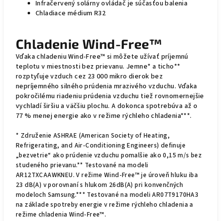
Infračervený solárny ovládač je súčasťou balenia
Chladiace médium R32
Chladenie Wind-Free™
Vďaka chladeniu Wind-Free™ si môžete užívať príjemnú
teplotu v miestnosti bez prievanu. Jemne* a ticho**
rozptyľuje vzduch cez 23 000 mikro dierok bez
nepríjemného silného prúdenia mrazivého vzduchu. Vďaka
pokročilému riadeniu prúdenia vzduchu tiež rovnomernejšie
vychladí širšiu a väčšiu plochu. A dokonca spotrebúva až o
77 % menej energie ako v režime rýchleho chladenia***.
* Združenie ASHRAE (American Society of Heating,
Refrigerating, and Air-Conditioning Engineers) definuje
„bezvetrie“ ako prúdenie vzduchu pomalšie ako 0,15 m/s bez
studeného prievanu.** Testované na modeli
AR12TXCAAWKNEU. V režime Wind-Free™ je úroveň hluku iba
23 dB(A) v porovnaní s hlukom 26dB(A) pri konvenčných
modeloch Samsung.*** Testované na modeli AR07T9170HA3
na základe spotreby energie v režime rýchleho chladenia a
režime chladenia Wind-Free™.