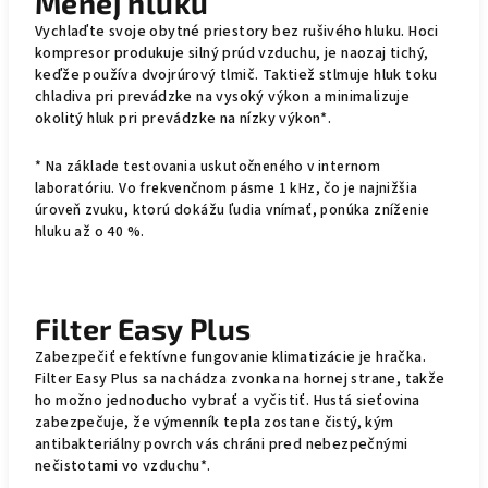
Menej hluku
Vychlaďte svoje obytné priestory bez rušivého hluku. Hoci
kompresor produkuje silný prúd vzduchu, je naozaj tichý,
keďže používa dvojrúrový tlmič. Taktiež stlmuje hluk toku
chladiva pri prevádzke na vysoký výkon a minimalizuje
okolitý hluk pri prevádzke na nízky výkon*.
* Na základe testovania uskutočneného v internom
laboratóriu. Vo frekvenčnom pásme 1 kHz, čo je najnižšia
úroveň zvuku, ktorú dokážu ľudia vnímať, ponúka zníženie
hluku až o 40 %.
Filter Easy Plus
Zabezpečiť efektívne fungovanie klimatizácie je hračka.
Filter Easy Plus sa nachádza zvonka na hornej strane, takže
ho možno jednoducho vybrať a vyčistiť. Hustá sieťovina
zabezpečuje, že výmenník tepla zostane čistý, kým
antibakteriálny povrch vás chráni pred nebezpečnými
nečistotami vo vzduchu*.