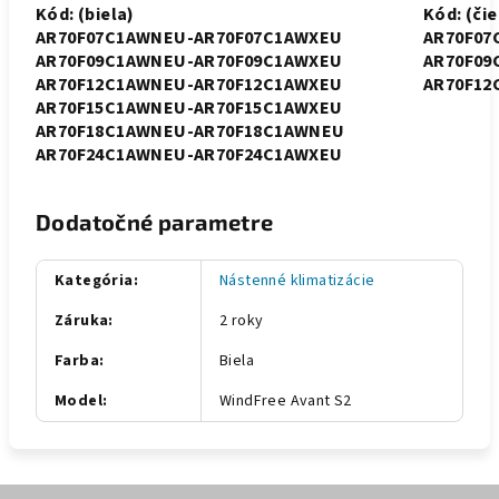
Kód: (biela)
Kód: (čie
AR70F07C1AWNEU-AR70F07C1AWXEU
AR70F07
AR70F09C1AWNEU-AR70F09C1AWXEU
AR70F09
AR70F12C1AWNEU-AR70F12C1AWXEU
AR70F12
AR70F15C1AWNEU-AR70F15C1AWXEU
AR70F18C1AWNEU-AR70F18C1AWNEU
AR70F24C1AWNEU-AR70F24C1AWXEU
Dodatočné parametre
Kategória
:
Nástenné klimatizácie
Záruka
:
2 roky
Farba
:
Biela
Model
:
WindFree Avant S2
Z