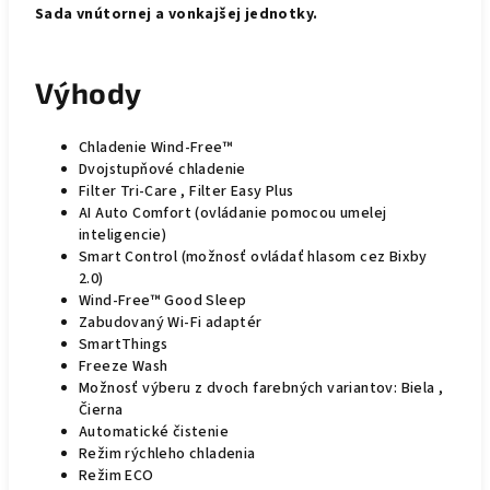
Sada vnútornej a vonkajšej jednotky.
Výhody
Chladenie Wind-Free™
Dvojstupňové chladenie
Filter Tri-Care , Filter Easy Plus
AI Auto Comfort (ovládanie pomocou umelej
inteligencie)
Smart Control
(možnosť ovládať hlasom cez Bixby
2.0)
Wind-Free™ Good Sleep
Zabudovaný Wi-Fi adaptér
SmartThings
Freeze Wash
Možnosť výberu z dvoch farebných variantov: Biela ,
Čierna
Automatické čistenie
Režim rýchleho chladenia
Režim ECO