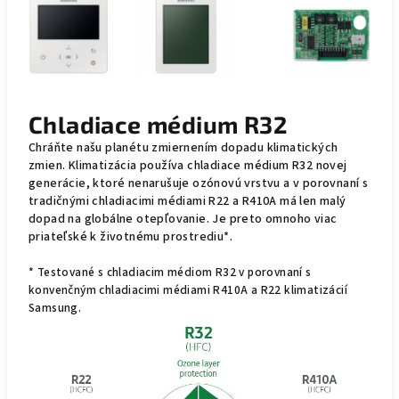
Chladiace médium R32
Chráňte našu planétu zmiernením dopadu klimatických
zmien. Klimatizácia používa chladiace médium R32 novej
generácie, ktoré nenarušuje ozónovú vrstvu a v porovnaní s
tradičnými chladiacimi médiami R22 a R410A má len malý
dopad na globálne otepľovanie. Je preto omnoho viac
priateľské k životnému prostrediu*.
* Testované s chladiacim médiom R32 v porovnaní s
konvenčným chladiacimi médiami R410A a R22 klimatizácií
Samsung.