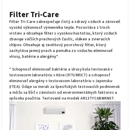
Filter Tri-Care
Filter Tri-Care zabezpečuje čistý a zdravý vzduch a zároveň
vysokú výkonnosť výmenníka tepla. Pozostáva z troch
vrstiev a obsahuje filter s vysokou hustotou, ktorý vzduch
zbavuje väčších prachových častíc, vláken a zvieracích
chlpov. Obsahuje aj zeolitový povrchový filter, ktorý
zachytáva jemný prach a pomáha zo vzduchu eliminovať
vírusy, batérie a alergény*.
* Schopnosť eliminovať baktérie a vírusy bola testovaná v
testovacom laboratóriu v Kórei (FITI/KRICT) a schopnosť
eliminovať alergény v testovacom laboratóriu v Japonsku
(ITEA). Údaje sa merali za špecifických testovacích podmienok
a môžu sa líšiť v závislosti od environmentálnych faktorov a
spôsobu použitia. Testované na modeli AR13TYCABWKNST.