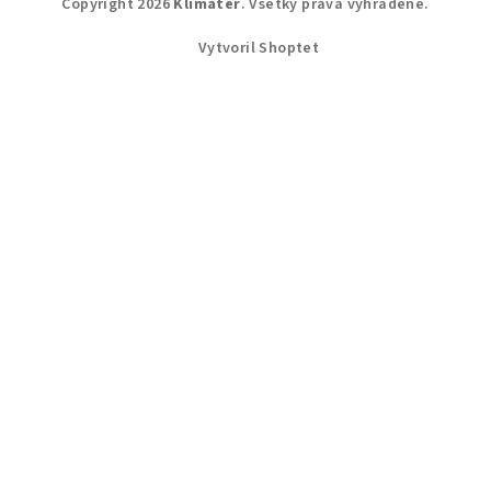
Copyright 2026
Klimater
. Všetky práva vyhradené.
Vytvoril Shoptet