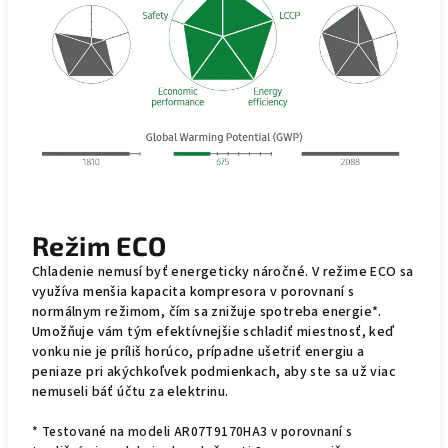
Režim ECO
Chladenie nemusí byť energeticky náročné. V režime ECO sa
využíva menšia kapacita kompresora v porovnaní s
normálnym režimom, čím sa znižuje spotreba energie*.
Umožňuje vám tým efektívnejšie schladiť miestnosť, keď
vonku nie je príliš horúco, prípadne ušetriť energiu a
peniaze pri akýchkoľvek podmienkach, aby ste sa už viac
nemuseli báť účtu za elektrinu.
* Testované na modeli AR07T9170HA3 v porovnaní s