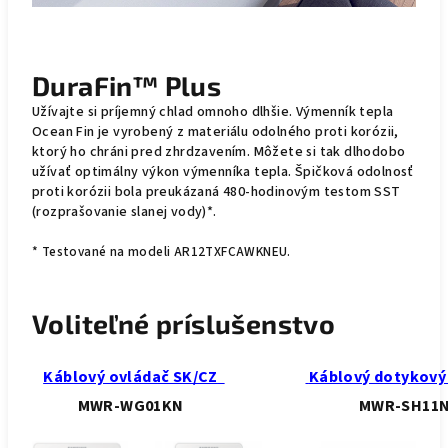
DuraFin™ Plus
Užívajte si príjemný chlad omnoho dlhšie. Výmenník tepla
Ocean Fin je vyrobený z materiálu odolného proti korózii,
ktorý ho chráni pred zhrdzavením. Môžete si tak dlhodobo
užívať optimálny výkon výmenníka tepla. Špičková odolnosť
proti korózii bola preukázaná 480-hodinovým testom SST
(rozprašovanie slanej vody)*.
* Testované na modeli AR12TXFCAWKNEU.
Voliteľné príslušenstvo
Káblový ovládač SK/CZ
Káblový dotykový
MWR-WG01KN
MWR-SH