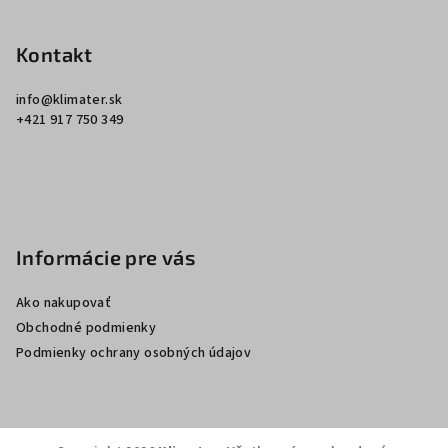
á
p
Kontakt
ä
info
@
klimater.sk
t
+421 917 750 349
i
e
Informácie pre vás
Ako nakupovať
Obchodné podmienky
Podmienky ochrany osobných údajov