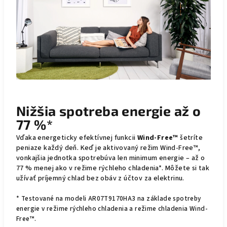
Nižšia spotreba energie až o
77 %*
Vďaka energeticky efektívnej funkcii
Wind-Free™
šetríte
peniaze každý deň. Keď je aktivovaný režim Wind-Free™,
vonkajšia jednotka spotrebúva len minimum energie – až o
77 % menej ako v režime rýchleho chladenia*. Môžete si tak
užívať príjemný chlad bez obáv z účtov za elektrinu.
* Testované na modeli AR07T9170HA3 na základe spotreby
energie v režime rýchleho chladenia a režime chladenia Wind-
Free™.