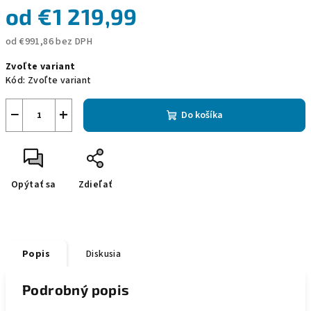
od
€1 219,99
od
€991,86
bez DPH
Jednotková
Zvoľte variant
cena:
Kód:
Zvoľte variant
−
+
Do košíka
Opýtať sa
Zdieľať
Popis
Diskusia
Podrobný popis