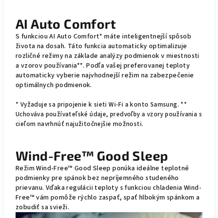
AI Auto Comfort
S funkciou AI Auto Comfort* máte inteligentnejší spôsob
života na dosah. Táto funkcia automaticky optimalizuje
rozličné režimy na základe analýzy podmienok v miestnosti
a vzorov používania**. Podľa vašej preferovanej teploty
automaticky vyberie najvhodnejší režim na zabezpečenie
optimálnych podmienok.
* Vyžaduje sa pripojenie k sieti Wi-Fi a konto Samsung. **
Uchováva používateľské údaje, predvoľby a vzory používania s
cieľom navrhnúť najužitočnejšie možnosti.
Wind-Free™ Good Sleep
Režim Wind-Free™ Good Sleep ponúka ideálne teplotné
podmienky pre spánok bez nepríjemného studeného
prievanu. Vďaka regulácii teploty s funkciou chladenia Wind-
Free™ vám pomôže rýchlo zaspať, spať hlbokým spánkom a
zobudiť sa svieži.