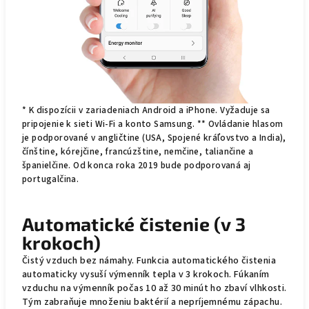
* K dispozícii v zariadeniach Android a iPhone. Vyžaduje sa
pripojenie k sieti Wi-Fi a konto Samsung. ** Ovládanie hlasom
je podporované v angličtine (USA, Spojené kráľovstvo a India),
čínštine, kórejčine, francúzštine, nemčine, taliančine a
španielčine. Od konca roka 2019 bude podporovaná aj
portugalčina.
Automatické čistenie (v 3
krokoch)
Čistý vzduch bez námahy. Funkcia automatického čistenia
automaticky vysuší výmenník tepla v 3 krokoch. Fúkaním
vzduchu na výmenník počas 10 až 30 minút ho zbaví vlhkosti.
Tým zabraňuje množeniu baktérií a nepríjemnému zápachu.