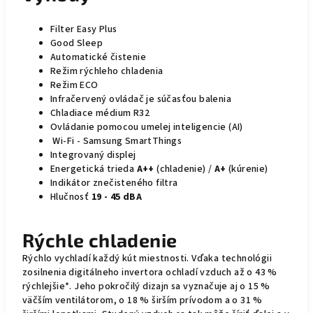
Filter Easy Plus
Good Sleep
Automatické čistenie
Režim rýchleho chladenia
Režim ECO
Infračervený ovládač je súčasťou balenia
Chladiace médium R32
Ovládanie pomocou umelej inteligencie (AI)
Wi-Fi - Samsung SmartThings
Integrovaný displej
Energetická trieda
A++
(chladenie) /
A+
(kúrenie)
Indikátor znečisteného filtra
Hlučnosť
19 - 45 dBA
Rýchle chladenie
Rýchlo vychladí každý kút miestnosti. Vďaka technológii
zosilnenia digitálneho invertora ochladí vzduch až o 43 %
rýchlejšie*. Jeho pokročilý dizajn sa vyznačuje aj o 15 %
väčším ventilátorom, o 18 % širším prívodom a o 31 %