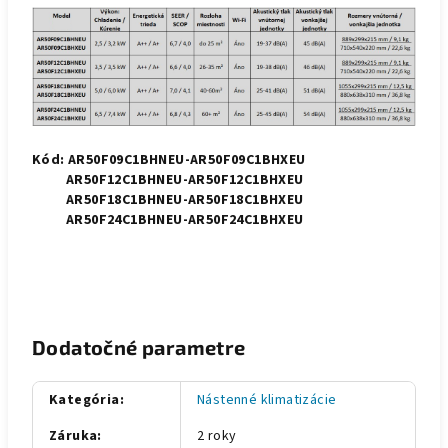
Kód:
AR50F09C1BHNEU-AR50F09C1BHXEU
AR50F12C1BHNEU-AR50F12C1BHXEU
AR50F18C1BHNEU-AR50F18C1BHXEU
AR50F24C1BHNEU-AR50F24C1BHXEU
Dodatočné parametre
Kategória
:
Nástenné klimatizácie
Záruka
:
2 roky