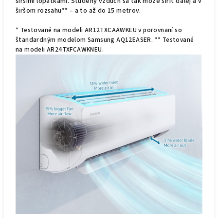
širšími lopatkami. Studený vzduch sa tak môže šíriť ďalej a v
širšom rozsahu** – a to až do 15 metrov.
* Testované na modeli AR12TXCAAWKEU v porovnaní so
štandardným modelom Samsung AQ12EASER. ** Testované
na modeli AR24TXFCAWKNEU.