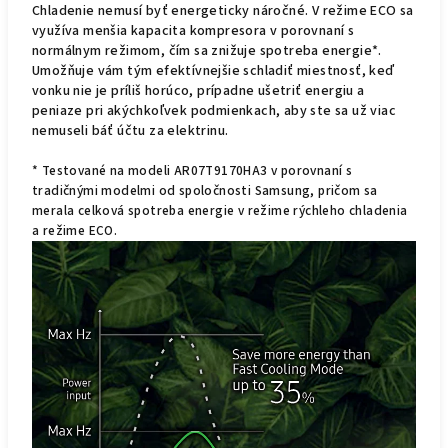
Chladenie nemusí byť energeticky náročné. V režime ECO sa
využíva menšia kapacita kompresora v porovnaní s
normálnym režimom, čím sa znižuje spotreba energie*.
Umožňuje vám tým efektívnejšie schladiť miestnosť, keď
vonku nie je príliš horúco, prípadne ušetriť energiu a
peniaze pri akýchkoľvek podmienkach, aby ste sa už viac
nemuseli báť účtu za elektrinu.
* Testované na modeli AR07T9170HA3 v porovnaní s
tradičnými modelmi od spoločnosti Samsung, pričom sa
merala celková spotreba energie v režime rýchleho chladenia
a režime ECO.