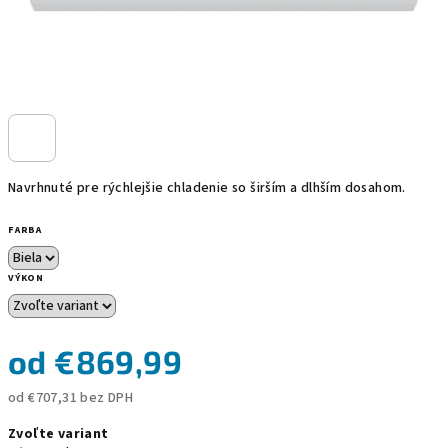
Navrhnuté pre rýchlejšie chladenie so širším a dlhším dosahom.
FARBA
VÝKON
od
€869,99
od
€707,31
bez DPH
Jednotková
Zvoľte variant
cena: