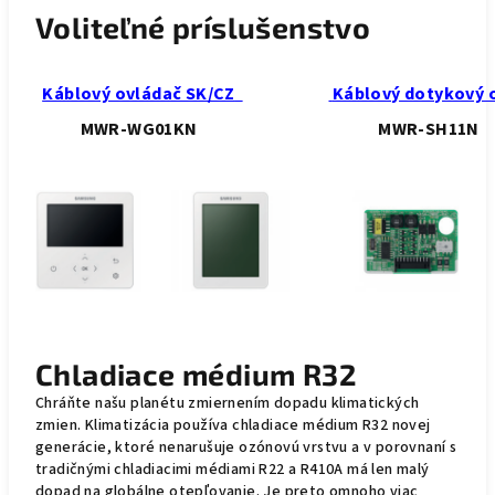
Voliteľné príslušenstvo
Káblový ovládač SK/CZ
Káblový dotykový 
MWR-WG01KN
MWR-SH11
Chladiace médium R32
Chráňte našu planétu zmiernením dopadu klimatických
zmien. Klimatizácia používa chladiace médium R32 novej
generácie, ktoré nenarušuje ozónovú vrstvu a v porovnaní s
tradičnými chladiacimi médiami R22 a R410A má len malý
dopad na globálne otepľovanie. Je preto omnoho viac