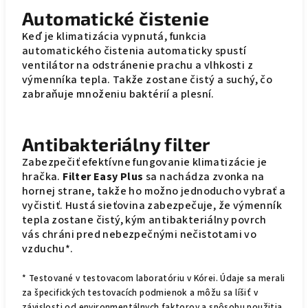
Automatické čistenie
Keď je klimatizácia vypnutá, funkcia
automatického čistenia automaticky spustí
ventilátor na odstránenie prachu a vlhkosti z
výmenníka tepla. Takže zostane čistý a suchý, čo
zabraňuje množeniu baktérií a plesní.
Antibakteriálny filter
Zabezpečiť efektívne fungovanie klimatizácie je
hračka.
Filter Easy Plus
sa nachádza zvonka na
hornej strane, takže ho možno jednoducho vybrať a
vyčistiť. Hustá sieťovina zabezpečuje, že výmenník
tepla zostane čistý, kým antibakteriálny povrch
vás chráni pred nebezpečnými nečistotami vo
vzduchu*.
* Testované v testovacom laboratóriu v Kórei. Údaje sa merali
za špecifických testovacích podmienok a môžu sa líšiť v
závislosti od environmentálnych faktorov a spôsobu použitia.