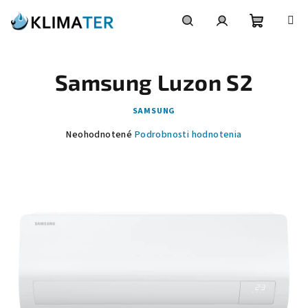
Prejsť
na
obsah
Nákupn
Hľadať
Prihlásenie
Samsung Luzon S2
košík
SAMSUNG
Priemerné
Neohodnotené
Podrobnosti hodnotenia
hodnotenie
produktu
je
0,0
z
5
hviezdičiek.