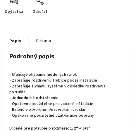
Opýtať sa
Zdieľať
Popis
Diskusia
Podrobný popis
- Uľahčuje ohýbanie medených rúrok
- Zabraňuje rozdrveniu trubice počas inštalácie
- Zabraňuje zlyhaniu systému v dôsledku rozdrvenia
potrubia
- Jednoduché odstránenie
- Opätovne použiteľné pre viaceré inštalácie
- Balené v otvorenom/uzavretom vrecku
- Opakovane použiteľné uzatváracie popruhy
Určené pre potrubie o rozmere:
1/2" + 5/8"