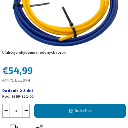
Uľahčuje ohýbanie medených rúrok
€54,99
€44,71 bez DPH
Jednotková
Dodanie 2-3 dni
cena:
Kód:
9899-852-00
−
+
Do košíka