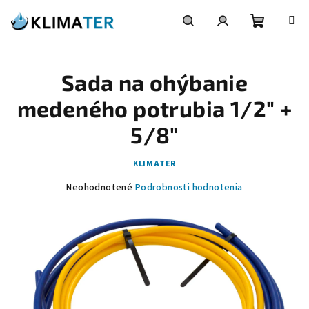
Prejsť
na
obsah
Nákupn
Hľadať
Prihlásenie
Sada na ohýbanie
košík
medeného potrubia 1/2" +
5/8"
KLIMATER
Priemerné
Neohodnotené
Podrobnosti hodnotenia
hodnotenie
produktu
je
0,0
z
5
hviezdičiek.