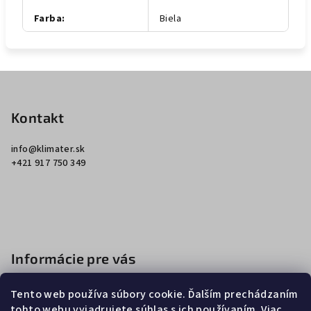
Farba
:
Biela
Z
á
p
Kontakt
ä
info
@
klimater.sk
t
+421 917 750 349
i
e
Informácie pre vás
Ako nakupovať
Tento web používa súbory cookie. Ďalším prechádzaním
Obchodné podmienky
tohto webu vyjadrujete súhlas s ich používaním. Viac