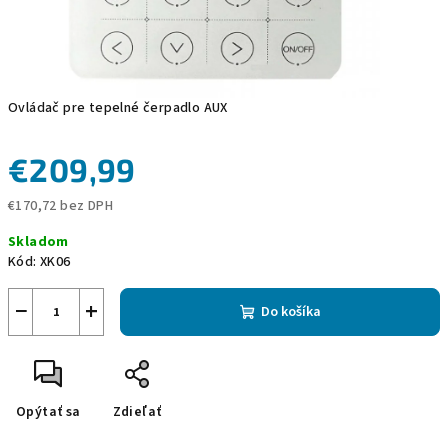
Ovládač pre tepelné čerpadlo AUX
€209,99
€170,72 bez DPH
Jednotková
Skladom
cena:
Kód:
XK06
−
+
Do košíka
Opýtať sa
Zdieľať