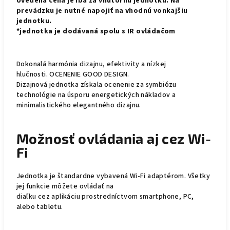
Uvedená cena je iba za vnútornú jednotku. Na
prevádzku je nutné napojiť na vhodnú vonkajšiu
jednotku.
*jednotka je dodávaná spolu s IR ovládačom
Dokonalá harmónia dizajnu, efektivity a nízkej
hlučnosti. OCENENIE GOOD DESIGN.
Dizajnová jednotka získala ocenenie za symbiózu
technológie na úsporu energetických nákladov a
minimalistického elegantného dizajnu.
Možnosť ovládania aj cez Wi-
Fi
Jednotka je štandardne vybavená Wi-Fi adaptérom. Všetky
jej funkcie môžete ovládať na
diaľku cez aplikáciu prostredníctvom smartphone, PC,
alebo tabletu.