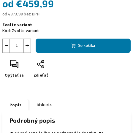
od
€459,99
od
€373,98
bez DPH
Jednotková
Zvoľte variant
cena:
Kód:
Zvoľte variant
−
+
Do košíka
Opýtať sa
Zdieľať
Popis
Diskusia
Podrobný popis