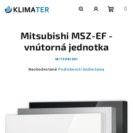
Prejsť
na
obsah
Nákupn
Hľadať
Prihlásenie
Mitsubishi MSZ-EF -
košík
vnútorná jednotka
MITSUBISHI
Priemerné
Neohodnotené
Podrobnosti hodnotenia
hodnotenie
produktu
je
0,0
z
5
hviezdičiek.