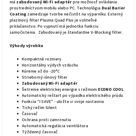
má
zabudovaný Wi-Fi adaptér
pre možnosť ovládania
prostredníctvom mobilu alebo PC. Technológia
Dual Barier
Coating
zamedzuje tvorbe nečistôt na výparníku. Externý
plazmový filter Plasma Quad Plus je voliteľné
príslušenstvo. Po vypnutí má jednotka funkciu
samočistenia. Zabudovaný je štandardne V-Blocking filter.
Výhody výrobku
Kompaktné rozmery
Horizontálny výdych vzduchu
Kúrenie až do -20°C
Strieborný iónový filter
Zabudovaný Wi-Fi adaptér
Šetrenie elektrickej energie s režmom
ECONO COOL
Automatický reštart po výpadku elektrického prúdu
Funkcia "I SAVE" - uložte si svoje nastavnia
Tichý režim Silent
Časovač
Ochrana proti zamrznutiu
Automatická regulácia ventilátora
Týždenný časovač