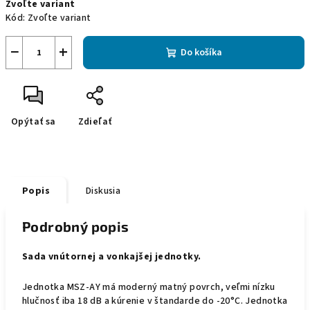
Zvoľte variant
cena:
Kód:
Zvoľte variant
−
+
Do košíka
Opýtať sa
Zdieľať
Popis
Diskusia
Podrobný popis
Sada vnútornej a vonkajšej jednotky.
Jednotka MSZ-AY má moderný matný povrch, veľmi nízku
hlučnosť iba 18 dB a kúrenie v štandarde do -20°C. Jednotka