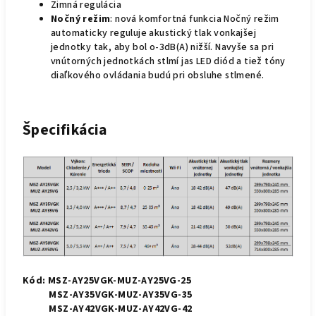
Zimná regulácia
Nočný režim
: nová komfortná funkcia Nočný režim
automaticky reguluje akustický tlak vonkajšej
jednotky tak, aby bol o-3dB(A) nižší. Navyše sa pri
vnútorných jednotkách stlmí jas LED diód a tiež tóny
diaľkového ovládania budú pri obsluhe stlmené.
Špecifikácia
Kód:
MSZ-AY25VGK-MUZ-AY25VG-25
MSZ-AY35VGK-MUZ-AY35VG-35
MSZ-AY42VGK-MUZ-AY42VG-42