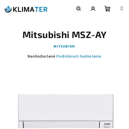
Prejsť
na
obsah
Nákupn
Hľadať
Prihlásenie
Mitsubishi MSZ-AY
košík
MITSUBISHI
Priemerné
Neohodnotené
Podrobnosti hodnotenia
hodnotenie
produktu
je
0,0
z
5
hviezdičiek.