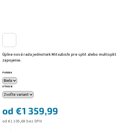
Úplne nová rada jednotiek Mitsubishi pre split alebo multisplit
zapojenie.
FARBA
VÝKON
od
€1 359,99
od
€1 105,68
bez DPH
Jednotková