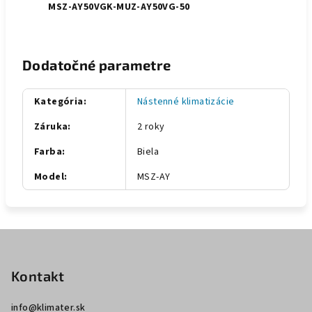
MSZ-AY50VGK-MUZ-AY50VG-50
Dodatočné parametre
Kategória
:
Nástenné klimatizácie
Záruka
:
2 roky
Farba
:
Biela
Model
:
MSZ-AY
Z
á
p
Kontakt
ä
info
@
klimater.sk