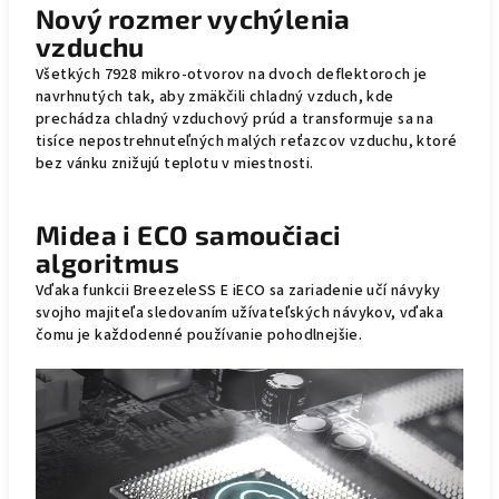
Nový rozmer vychýlenia
vzduchu
Všetkých 7928 mikro-otvorov na dvoch deflektoroch je
navrhnutých tak, aby zmäkčili chladný vzduch, kde
prechádza chladný vzduchový prúd a transformuje sa na
tisíce nepostrehnuteľných malých reťazcov vzduchu, ktoré
bez vánku znižujú teplotu v miestnosti.
Midea i ECO samoučiaci
algoritmus
Vďaka funkcii BreezeleSS E iECO sa zariadenie učí návyky
svojho majiteľa sledovaním užívateľských návykov, vďaka
čomu je každodenné používanie pohodlnejšie.