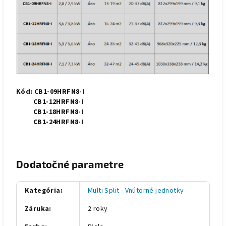
Kód: CB1-09HRFN8-I
CB1-12HRFN8-I
CB1-18HRFN8-I
CB1-24HRFN8-I
Dodatočné parametre
Kategória
:
Multi Split - Vnútorné jednotky
Záruka
:
2 roky