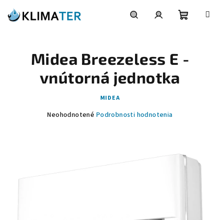
Prejsť
na
obsah
Nákupn
Hľadať
Prihlásenie
Midea Breezeless E -
košík
vnútorná jednotka
MIDEA
Priemerné
Neohodnotené
Podrobnosti hodnotenia
hodnotenie
produktu
je
0,0
z
5
hviezdičiek.