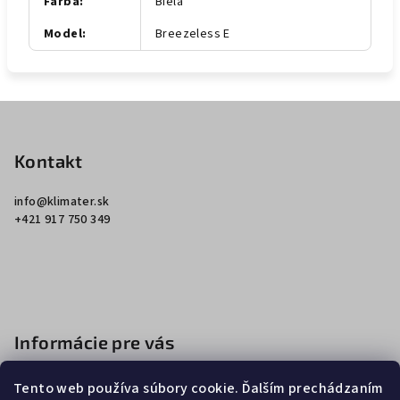
Farba
:
Biela
Model
:
Breezeless E
Z
á
p
Kontakt
ä
info
@
klimater.sk
t
+421 917 750 349
i
e
Informácie pre vás
Ako nakupovať
Tento web používa súbory cookie. Ďalším prechádzaním