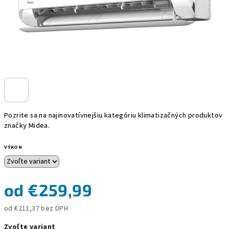
Pozrite sa na najinovatívnejšiu kategóriu klimatizačných produktov
značky Midea.
VÝKON
od
€259,99
od
€211,37
bez DPH
Jednotková
Zvoľte variant
cena: