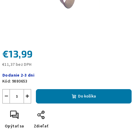
€13,99
€11,37 bez DPH
Jednotková
Dodanie 2-3 dni
cena:
Kód:
9880653
−
+
Do košíka
Opýtať sa
Zdieľať