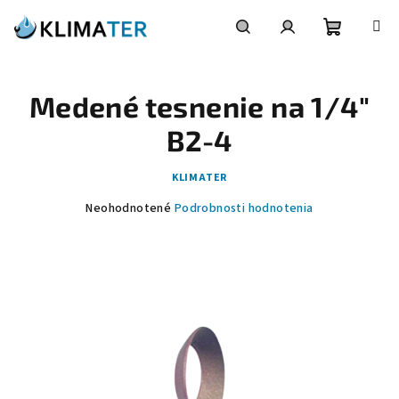
Prejsť
na
obsah
Nákupn
Hľadať
Prihlásenie
Medené tesnenie na 1/4"
košík
B2-4
KLIMATER
Priemerné
Neohodnotené
Podrobnosti hodnotenia
hodnotenie
produktu
je
0,0
z
5
hviezdičiek.