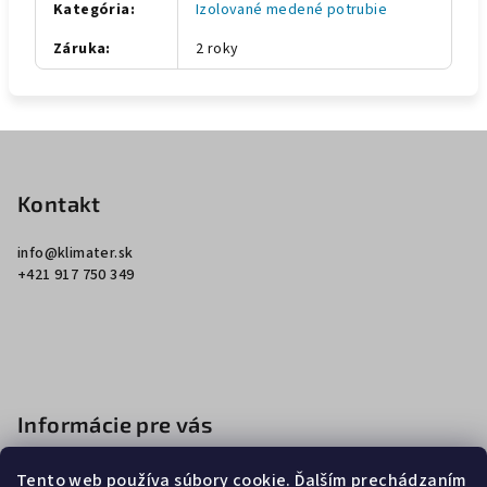
Kategória
:
Izolované medené potrubie
Záruka
:
2 roky
Z
á
p
Kontakt
ä
info
@
klimater.sk
t
+421 917 750 349
i
e
Informácie pre vás
Ako nakupovať
Tento web používa súbory cookie. Ďalším prechádzaním