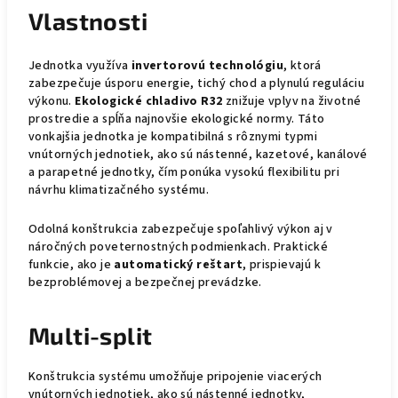
Vlastnosti
Jednotka využíva
invertorovú technológiu
, ktorá
zabezpečuje úsporu energie, tichý chod a plynulú reguláciu
výkonu.
Ekologické chladivo R32
znižuje vplyv na životné
prostredie a spĺňa najnovšie ekologické normy. Táto
vonkajšia jednotka je kompatibilná s rôznymi typmi
vnútorných jednotiek, ako sú nástenné, kazetové, kanálové
a parapetné jednotky, čím ponúka vysokú flexibilitu pri
návrhu klimatizačného systému.
Odolná konštrukcia zabezpečuje spoľahlivý výkon aj v
náročných poveternostných podmienkach. Praktické
funkcie, ako je
automatický reštart
, prispievajú k
bezproblémovej a bezpečnej prevádzke.
Multi-split
Konštrukcia systému umožňuje pripojenie viacerých
vnútorných jednotiek, ako sú nástenné jednotky,