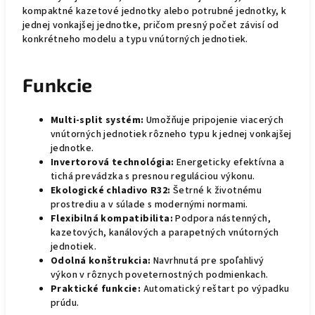
kompaktné kazetové jednotky alebo potrubné jednotky, k
jednej vonkajšej jednotke, pričom presný počet závisí od
konkrétneho modelu a typu vnútorných jednotiek.
Funkcie
Multi-split systém:
Umožňuje pripojenie viacerých
vnútorných jednotiek rôzneho typu k jednej vonkajšej
jednotke.
Invertorová technológia:
Energeticky efektívna a
tichá prevádzka s presnou reguláciou výkonu.
Ekologické chladivo R32:
Šetrné k životnému
prostrediu a v súlade s modernými normami.
Flexibilná kompatibilita:
Podpora nástenných,
kazetových, kanálových a parapetných vnútorných
jednotiek.
Odolná konštrukcia:
Navrhnutá pre spoľahlivý
výkon v rôznych poveternostných podmienkach.
Praktické funkcie:
Automatický reštart po výpadku
prúdu.