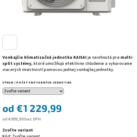
Vonkajšia klimatizačná jednotka KAISAI
je navrhnutá pre
multi-
split systémy
, ktoré umožňujú efektívne chladenie a vykurovanie
viacerých miestností pomocou jednej vonkajšej jednotky.
VÝKON / POČET VNÚTORNÝCH JEDNOTIEK
od
€1 229,99
od
€999,99
bez DPH
Jednotková
Zvoľte variant
cena:
Kód:
Zvoľte variant