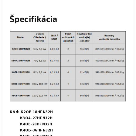
Špecifikácia
Kód: K2OE-18HFN32H
K3OA-27HFN32H
K4OE-28HFN32H
K4OB-36HFN32H