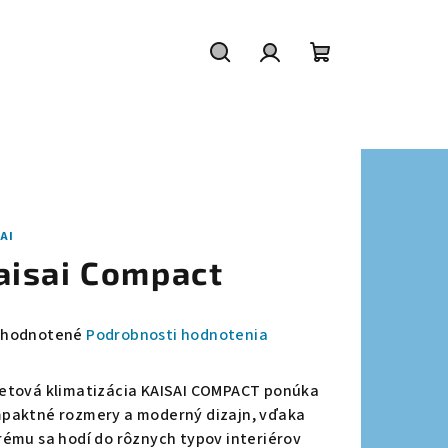
Hľadať
Prihlásenie
Nákupný
košík
AI
aisai Compact
emerné
hodnotené
Podrobnosti hodnotenia
notenie
duktu
etová klimatizácia KAISAI COMPACT ponúka
paktné rozmery a moderný dizajn, vďaka
rému sa hodí do rôznych typov interiérov