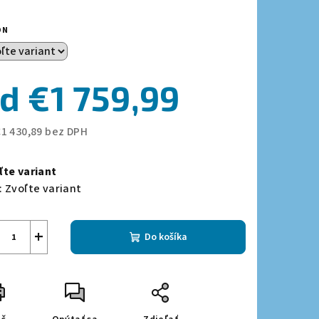
ON
zdičiek.
od
€1 759,99
€1 430,89
bez DPH
notková
a:
ľte variant
:
Zvoľte variant
+
Do košíka