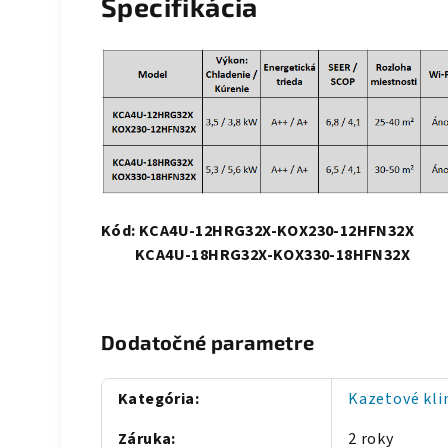
Špecifikácia
Kód: KCA4U-12HRG32X-KOX230-12HFN32X
KCA4U-18HRG32X-KOX330-18HFN32X
Dodatočné parametre
Kategória
:
Kazetové kli
Záruka
:
2 roky