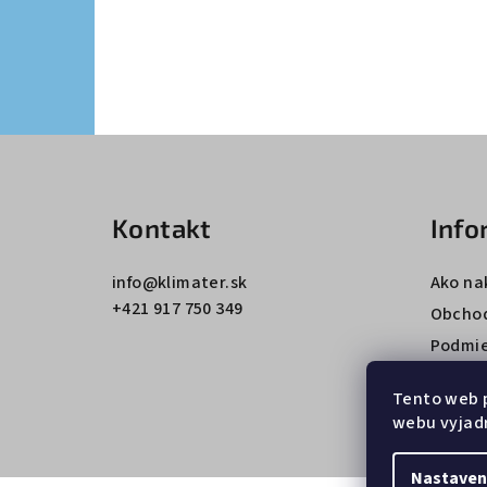
Z
á
Kontakt
Info
p
ä
info
@
klimater.sk
Ako na
+421 917 750 349
t
Obcho
Podmie
i
údajov
e
Tento web 
webu vyjadr
Nastaven