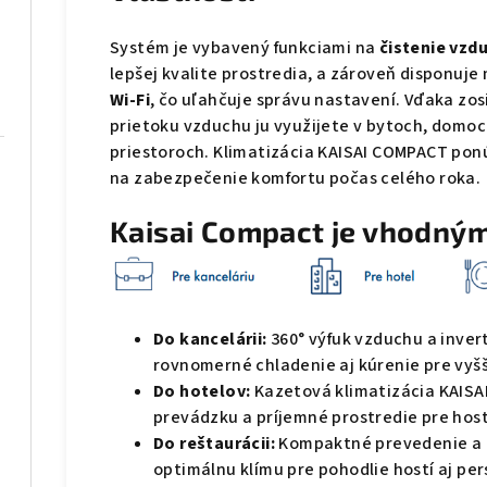
Systém je vybavený funkciami na
čistenie vzd
lepšej kvalite prostredia, a zároveň disponuj
Wi-Fi
, čo uľahčuje správu nastavení. Vďaka zos
prietoku vzduchu ju využijete v bytoch, domo
priestoroch. Klimatizácia KAISAI COMPACT ponúk
na zabezpečenie komfortu počas celého roka.
Kaisai Compact je vhodný
Do kancelárii:
360° výfuk vzduchu a inve
rovnomerné chladenie aj kúrenie pre vyšši
Do hotelov:
Kazetová klimatizácia KAISA
prevádzku a príjemné prostredie pre host
Do reštaurácii:
Kompaktné prevedenie a ú
optimálnu klímu pre pohodlie hostí aj per