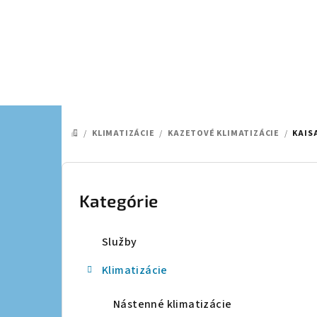
Prejsť
na
obsah
/
KLIMATIZÁCIE
/
KAZETOVÉ KLIMATIZÁCIE
/
KAIS
DOMOV
B
o
Kategórie
Preskočiť
kategórie
č
Služby
n
Klimatizácie
ý
p
Nástenné klimatizácie