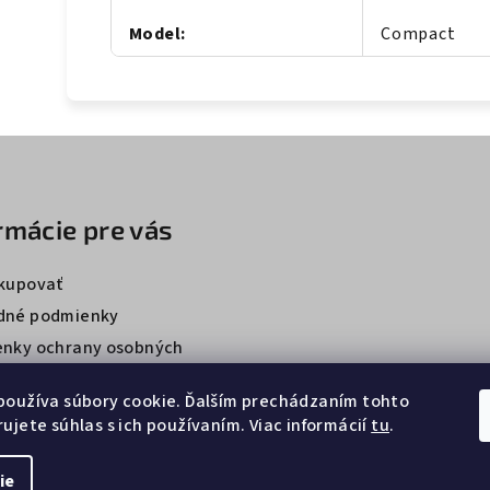
Model
:
Compact
rmácie pre vás
kupovať
dné podmienky
nky ochrany osobných
používa súbory cookie. Ďalším prechádzaním tohto
ujete súhlas s ich používaním. Viac informácií
tu
.
ie