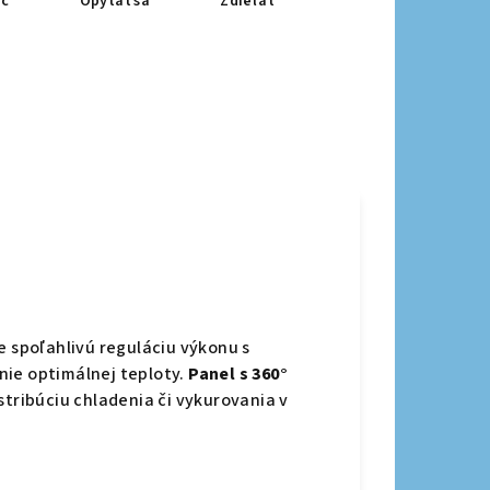
ač
Opýtať sa
Zdieľať
e spoľahlivú reguláciu výkonu s
nie optimálnej teploty.
Panel s 360°
ribúciu chladenia či vykurovania v