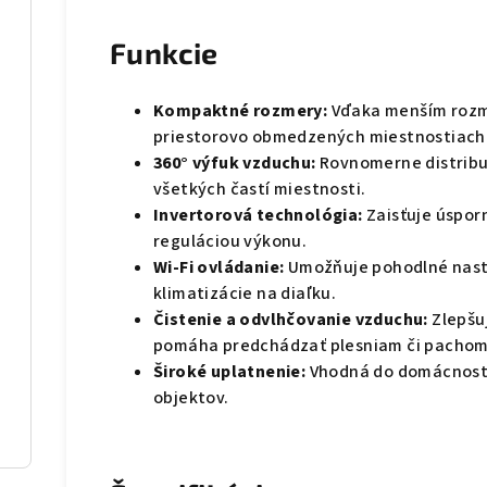
Funkcie
Kompaktné rozmery:
Vďaka menším rozme
priestorovo obmedzených miestnostiach
360° výfuk vzduchu:
Rovnomerne distribu
všetkých častí miestnosti.
Invertorová technológia:
Zaisťuje úspor
reguláciou výkonu.
Wi-Fi ovládanie:
Umožňuje pohodlné nast
klimatizácie na diaľku.
Čistenie a odvlhčovanie vzduchu:
Zlepšu
pomáha predchádzať plesniam či pachom
Široké uplatnenie:
Vhodná do domácností
objektov.