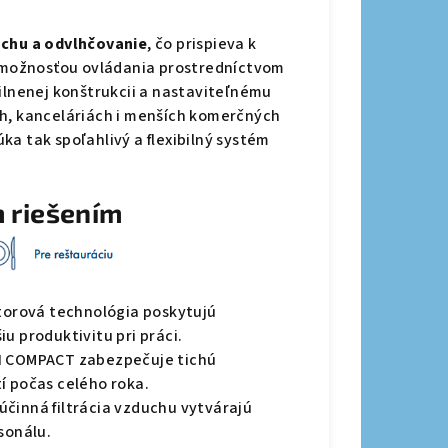
uchu a odvlhčovanie
, čo prispieva k
e možnosťou ovládania prostredníctvom
ilnenej konštrukcii a nastaviteľnému
ch, kanceláriách i menších komerčných
a tak spoľahlivý a flexibilný systém
m riešením
rtorová technológia poskytujú
u produktivitu pri práci.
I COMPACT zabezpečuje tichú
í počas celého roka.
činná filtrácia vzduchu vytvárajú
sonálu.