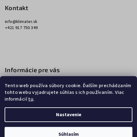
p
Kontakt
ä
info
@
klimater.sk
t
+421 917 750 349
i
e
Informácie pre vás
Ako nakupovať
Tento web používa súbory cookie. Ďalším prechádzaním
Obchodné podmienky
tohto webu vyjadrujete súhlas s ich používaním. Viac
informácií
tu
.
Podmienky ochrany osobných údajov
Nastavenie
Copyright 2026
Klimater
. Všetky práva vyhradené.
Súhlasím