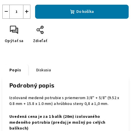
−
+
Do košíka
Opýtať sa
Zdieľať
Popis
Diskusia
Podrobný popis
Izolované medené potrubie s priemerom 3/8" + 5/8" (9.52 x
0.8 mm + 15.8 x 1.0 mm) a hrúbkou steny 0,8 a 1,0 mm.
Uvedená cena je za
1 balík (20m)
izolovaného
medeného potrubia (predaj je možný po celých
balíkoch)