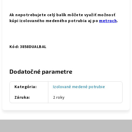
Ak nepotrebujete celý balík môžete využiť možnosť
kúpi izolovaného medeného potrubia aj po
metroch
.
Kód: 3858DUALBAL
Dodatočné parametre
Kategória
:
Izolované medené potrubie
Záruka
:
2 roky
Z
á