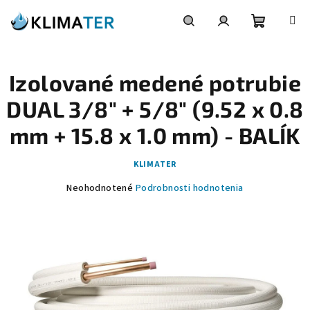
Prejsť
na
obsah
Nákupn
Hľadať
Prihlásenie
Izolované medené potrubie
košík
DUAL 3/8" + 5/8" (9.52 x 0.8
mm + 15.8 x 1.0 mm) - BALÍK
KLIMATER
Priemerné
Neohodnotené
Podrobnosti hodnotenia
hodnotenie
produktu
je
0,0
z
5
hviezdičiek.