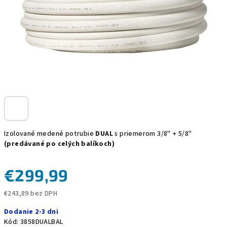
Izolované medené potrubie
DUAL
s priemerom 3/8" + 5/8"
(predávané po celých balíkoch)
€299,99
€243,89 bez DPH
Jednotková
Dodanie 2-3 dni
cena:
Kód:
3858DUALBAL