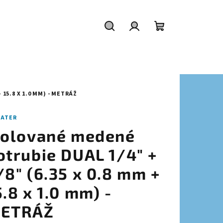
Hľadať
Prihlásenie
Nákupný
košík
 15.8 X 1.0 MM) - METRÁŽ
MATER
zolované medené
otrubie DUAL 1/4" +
/8" (6.35 x 0.8 mm +
5.8 x 1.0 mm) -
ETRÁŽ