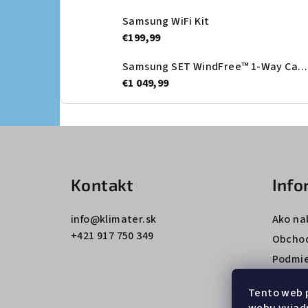
Samsung WiFi Kit
€199,99
Samsung SET WindFree™ 1-Way Cassette + Dekoračný panel - vnútorná jednotka
€1 049,99
Z
á
Kontakt
Info
p
ä
info
@
klimater.sk
Ako na
+421 917 750 349
t
Obcho
Podmie
i
údajov
e
Tento web 