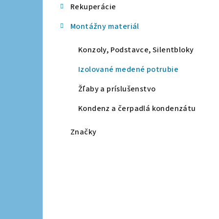
Rekuperácie
a
Montážny materiál
n
e
Konzoly, Podstavce, Silentbloky
l
Izolované medené potrubie
Žľaby a príslušenstvo
Kondenz a čerpadlá kondenzátu
Značky