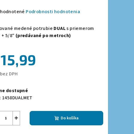
emerné
hodnotené
Podrobnosti hodnotenia
notenie
duktu
lované medené potrubie
DUAL
s priemerom
 + 5/8"
(predávané po metroch)
15,99
zdičiek.
 bez DPH
notková
a:
e dostupné
:
1458DUALMET
+
Do košíka