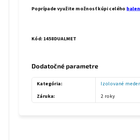
Poprípade využite možnosť kúpi celého
bale
Kód: 1458DUALMET
Dodatočné parametre
Kategória
:
Izolované meden
Záruka
:
2 roky