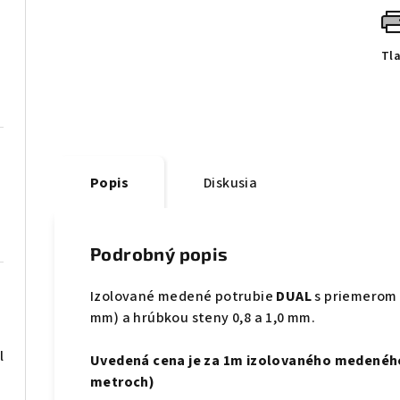
Tl
Popis
Diskusia
Podrobný popis
Izolované medené potrubie
DUAL
s priemerom 1
mm) a hrúbkou steny 0,8 a 1,0 mm.
l
Uvedená cena je za
1m
izolovaného medeného 
metroch)