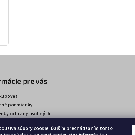
rmácie pre vás
kupovať
dné podmienky
nky ochrany osobných
používa súbory cookie. Ďalším prechádzaním tohto