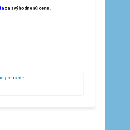
nia
za zvýhodnenú cenu.
é potrubie