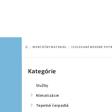
Prejsť
na
obsah
/
MONTÁŽNY MATERIÁL
/
IZOLOVANÉ MEDENÉ POT
DOMOV
B
o
Kategórie
Preskočiť
kategórie
č
Služby
n
Klimatizácie
ý
Tepelné čerpadlá
p