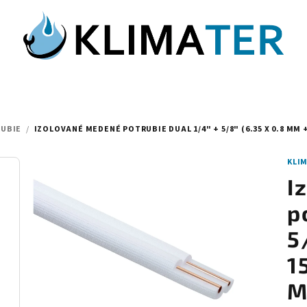
RUBIE
/
IZOLOVANÉ MEDENÉ POTRUBIE DUAL 1/4" + 5/8" (6.35 X 0.8 MM +
KLI
I
p
5
1
M