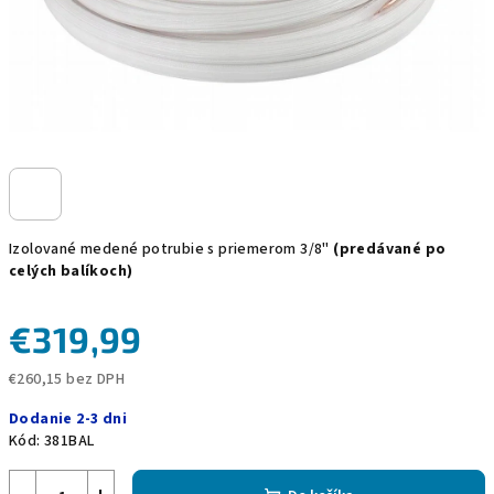
Izolované medené potrubie s priemerom 3/8"
(predávané po
celých balíkoch)
€319,99
€260,15 bez DPH
Jednotková
Dodanie 2-3 dni
cena:
Kód:
381BAL