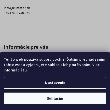
ä
info
@
klimater.sk
t
+421 917 750 349
i
e
Informácie pre vás
Ako nakupovať
Tento web používa súbory cookie. Ďalším prechádzaním
Obchodné podmienky
tohto webu vyjadrujete súhlas s ich používaním. Viac
informácií
tu
.
Podmienky ochrany osobných údajov
Nastavenie
Copyright 2026
Klimater
. Všetky práva vyhradené.
Súhlasím
Vytvoril Shoptet