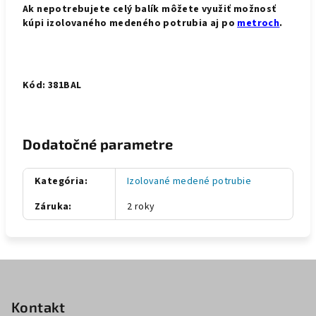
Ak nepotrebujete celý balík môžete využiť možnosť
kúpi izolovaného medeného potrubia aj po
metroch
.
Kód: 381BAL
Dodatočné parametre
Kategória
:
Izolované medené potrubie
Záruka
:
2 roky
Z
á
p
Kontakt