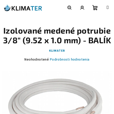
Prejsť
na
obsah
Nákupn
Hľadať
Prihlásenie
Izolované medené potrubie
košík
3/8" (9.52 x 1.0 mm) - BALÍK
KLIMATER
Priemerné
Neohodnotené
Podrobnosti hodnotenia
hodnotenie
produktu
je
0,0
z
5
hviezdičiek.