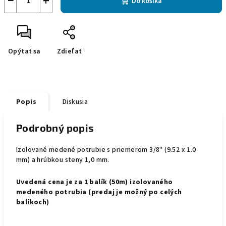
−
+
Do košíka
Opýtať sa
Zdieľať
Popis
Diskusia
Podrobný popis
Izolované medené potrubie s priemerom 3/8" (9.52 x 1.0
mm) a hrúbkou steny 1,0 mm.
Uvedená cena je za
1 balík (50m)
izolovaného
medeného potrubia (predaj je možný po celých
balíkoch)