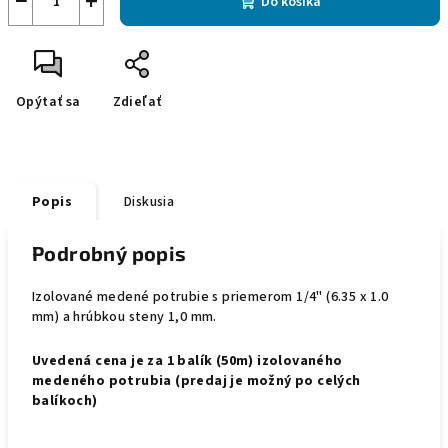
−
+
Do košíka
Opýtať sa
Zdieľať
Popis
Diskusia
Podrobný popis
Izolované medené potrubie s priemerom 1/4" (6.35 x 1.0
mm) a hrúbkou steny 1,0 mm.
Uvedená cena je za
1 balík (50m)
izolovaného
medeného potrubia (predaj je možný po celých
balíkoch)