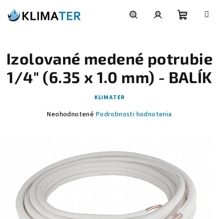
Prejsť
na
obsah
Nákupn
Hľadať
Prihlásenie
Izolované medené potrubie
košík
1/4" (6.35 x 1.0 mm) - BALÍK
KLIMATER
Priemerné
Neohodnotené
Podrobnosti hodnotenia
hodnotenie
produktu
je
0,0
z
5
hviezdičiek.