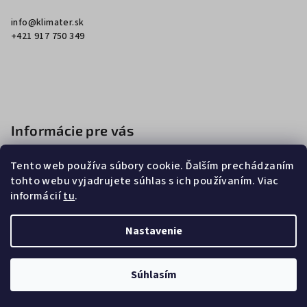
ä
info
@
klimater.sk
t
+421 917 750 349
i
e
Informácie pre vás
Ako nakupovať
Tento web používa súbory cookie. Ďalším prechádzaním
Obchodné podmienky
tohto webu vyjadrujete súhlas s ich používaním. Viac
informácií
tu
.
Podmienky ochrany osobných údajov
Nastavenie
Copyright 2026
Klimater
. Všetky práva vyhradené.
Súhlasím
Vytvoril Shoptet