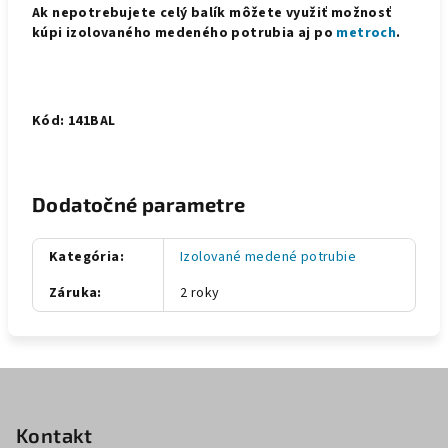
Ak nepotrebujete celý balík môžete využiť možnosť
kúpi izolovaného medeného potrubia aj po
metroch
.
Kód: 141BAL
Dodatočné parametre
Kategória
:
Izolované medené potrubie
Záruka
:
2 roky
Z
á
p
Kontakt