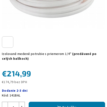
Izolované medené potrubie s priemerom 1/4"
(predávané po
celých balíkoch)
€214,99
€174,79 bez DPH
Jednotková
Dodanie 2-3 dni
cena:
Kód:
141BAL