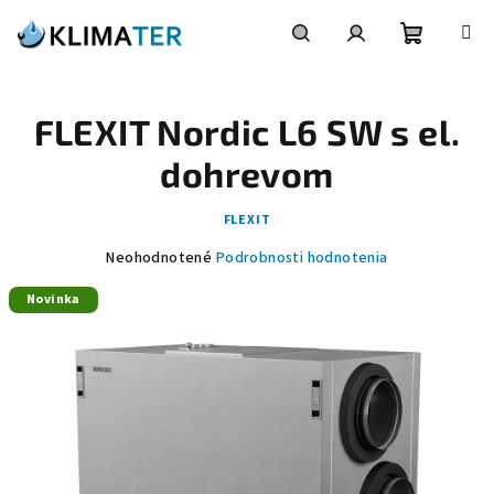
Prejsť
na
obsah
Nákupn
Hľadať
Prihlásenie
FLEXIT Nordic L6 SW s el.
košík
dohrevom
FLEXIT
Priemerné
Neohodnotené
Podrobnosti hodnotenia
hodnotenie
Novinka
produktu
je
0,0
z
5
hviezdičiek.