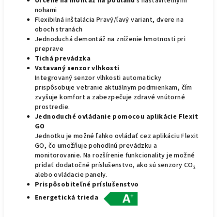
Určené na montáž na podlahu
s nastaviteľnými
nohami
Flexibilná inštalácia Pravý/ľavý variant, dvere na
oboch stranách
Jednoduchá demontáž na zníženie hmotnosti pri
preprave
Tichá prevádzka
Vstavaný senzor vlhkosti
Integrovaný senzor vlhkosti automaticky
prispôsobuje vetranie aktuálnym podmienkam, čím
zvyšuje komfort a zabezpečuje zdravé vnútorné
prostredie.
Jednoduché ovládanie pomocou aplikácie Flexit
GO
Jednotku je možné ľahko ovládať cez aplikáciu Flexit
GO, čo umožňuje pohodlnú prevádzku a
monitorovanie. Na rozšírenie funkcionality je možné
pridať dodatočné príslušenstvo, ako sú senzory CO₂
alebo ovládacie panely.
Prispôsobiteľné príslušenstvo
Energetická trieda