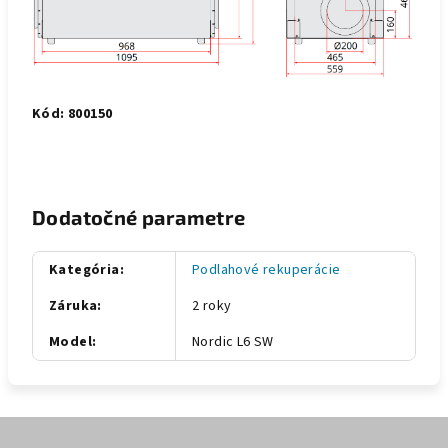
Kód: 800150
Dodatočné parametre
Kategória
:
Podlahové rekuperácie
Záruka
:
2 roky
Model
:
Nordic L6 SW
Z