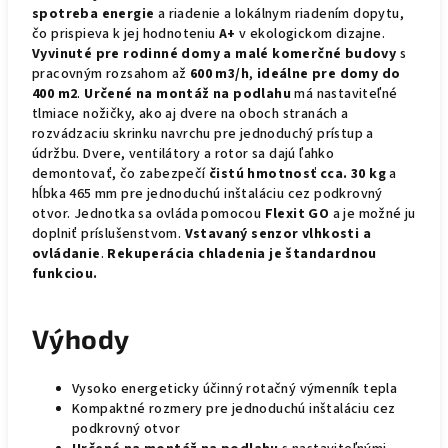
spotreba energie
a riadenie a lokálnym riadením dopytu,
čo prispieva k jej hodnoteniu
A+
v ekologickom dizajne.
Vyvinuté pre rodinné domy a malé komerčné budovy
s
pracovným rozsahom až
600 m3/h
,
ideálne pre domy do
400 m2
.
Určené na montáž na podlahu
má nastaviteľné
tlmiace nožičky, ako aj dvere na oboch stranách a
rozvádzaciu skrinku navrchu pre jednoduchý prístup a
údržbu. Dvere, ventilátory a rotor sa dajú ľahko
demontovať, čo zabezpečí
čistú hmotnosť cca. 30 kg
a
hĺbka 465 mm
pre jednoduchú inštaláciu cez podkrovný
otvor.
Jednotka sa ovláda pomocou
Flexit GO
a je možné ju
doplniť príslušenstvom.
Vstavaný senzor vlhkosti a
ovládanie
.
Rekuperácia chladenia je štandardnou
funkciou.
Výhody
Vysoko energeticky účinný rotačný výmenník tepla
Kompaktné rozmery pre jednoduchú inštaláciu cez
podkrovný otvor