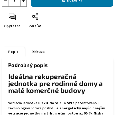
−
+
Do košíka
Opýtať sa
Zdieľať
Popis
Diskusia
Podrobný popis
Ideálna rekuperačná
jednotka pre rodinné domy a
malé komerčné budovy
Vetracia jednotka
Flexit Nordic L6 SW
s patentovanou
technológiou rotora poskytuje
energeticky najúčinnejšiu
vetraciu jednotku na trhu s účinnosťou až 95 %.
Nízka