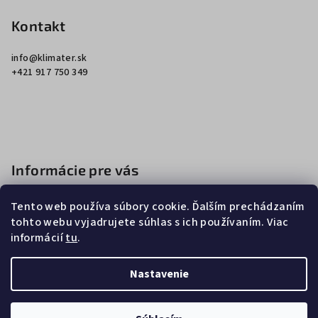
á
p
Kontakt
ä
info
@
klimater.sk
t
+421 917 750 349
i
e
Informácie pre vás
Ako nakupovať
Tento web používa súbory cookie. Ďalším prechádzaním
Obchodné podmienky
tohto webu vyjadrujete súhlas s ich používaním. Viac
informácií
tu
.
Podmienky ochrany osobných údajov
Nastavenie
Copyright 2026
Klimater
. Všetky práva vyhradené.