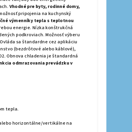
kach.
Vhodné pre byty, rodinné domy,
ožnosť pripojenia na kuchynský
čné výmenníky tepla s teplotnou
trebou energie. Nízka konštrukčná
tudených podkroviach. Možnosť výberu
Ovláda sa štandardne cez aplikáciu
enstvo (bezdrôtové alebo káblové),
 CO2. Obnova chladenia je štandardná
funkcia odmrazovania prevádzku v
m tepla.
 alebo horizontálne/vertikálne na