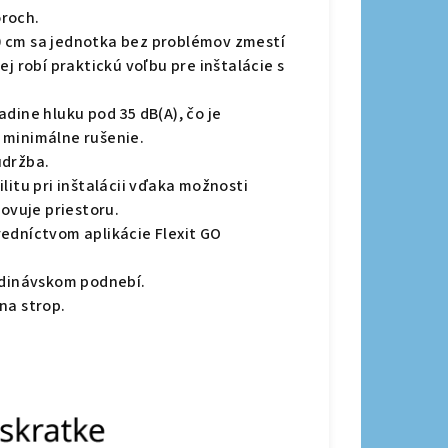
oroch.
0 cm sa jednotka bez problémov zmestí
j robí praktickú voľbu pre inštalácie s
adine hluku pod 35 dB(A), čo je
 minimálne rušenie.
údržba.
ilitu pri inštalácii vďaka možnosti
hovuje priestoru.
edníctvom aplikácie Flexit GO
ndinávskom podnebí.
 na strop.