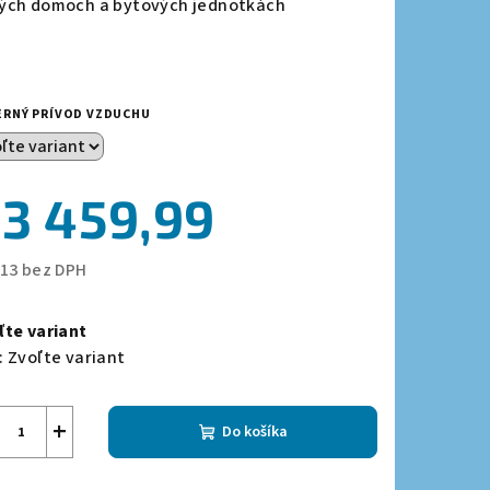
ých domoch a bytových jednotkách
zdičiek.
ERNÝ PRÍVOD VZDUCHU
3 459,99
813 bez DPH
notková
a:
ľte variant
:
Zvoľte variant
+
Do košíka