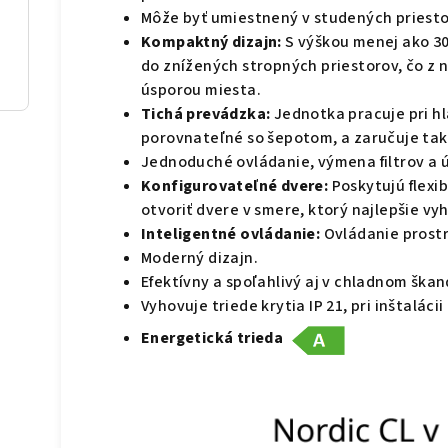
Môže byť umiestnený v studených priest
Kompaktný dizajn:
S výškou menej ako 3
do znížených stropných priestorov, čo z ne
úsporou miesta.
Tichá prevádzka:
Jednotka pracuje pri hl
porovnateľné so šepotom, a zaručuje tak
Jednoduché ovládanie, výmena filtrov a 
Konfigurovateľné dvere:
Poskytujú flexib
otvoriť dvere v smere, ktorý najlepšie vy
Inteligentné ovládanie:
Ovládanie prostr
Moderný dizajn.
Efektívny a spoľahlivý aj v chladnom ška
Vyhovuje triede krytia IP 21, pri inštalácii
Energetická trieda