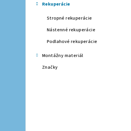
Rekuperácie
a
n
Stropné rekuperácie
e
Nástenné rekuperácie
l
Podlahové rekuperácie
Montážny materiál
Značky