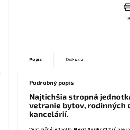
Tl
Popis
Diskusia
Podrobný popis
Najtichšia stropná jednotk
vetranie bytov, rodinných
kancelárií.
Ventilačné jednotky
Flexit Nordic CL2
sú navrh