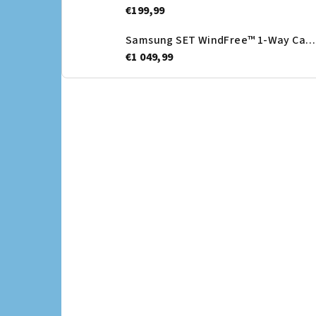
€199,99
Samsung SET WindFree™ 1-Way Cassette + Dekoračný panel - vnútorná jednotka
€1 049,99