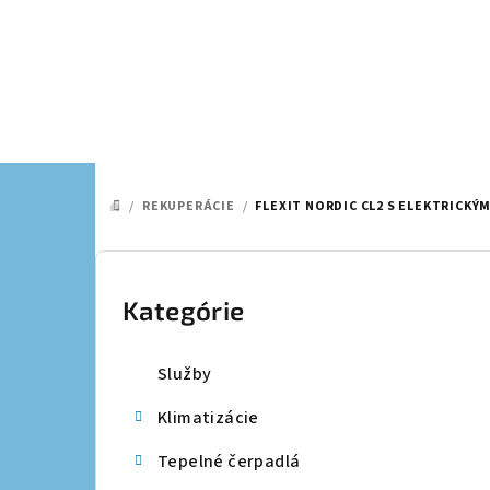
Prejsť
na
obsah
/
REKUPERÁCIE
/
FLEXIT NORDIC CL2 S ELEKTRICK
DOMOV
B
o
Kategórie
Preskočiť
kategórie
č
Služby
n
Klimatizácie
ý
Tepelné čerpadlá
p