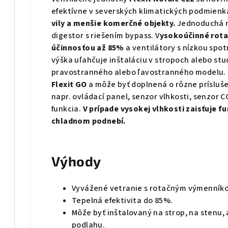
efektívne v severských klimatických podmien
vily a menšie komerčné objekty.
Jednoduchá m
digestor s riešením bypass. V
ysokoúčinné rota
účinnosťou až 85%
a ventilátory s nízkou spo
výška uľahčuje inštaláciu v stropoch alebo s
pravostranného alebo ľavostranného modelu. 
Flexit GO
a môže byť doplnená o rôzne prísluš
napr. ovládací panel, senzor vlhkosti, senzor
funkcia.
V prípade vysokej vlhkosti zaisťuje 
chladnom podnebí.
Výhody
Vyvážené vetranie s rotačným výmenníko
Tepelná efektivita do 85%.
Môže byť inštalovaný na strop, na stenu,
podlahu.