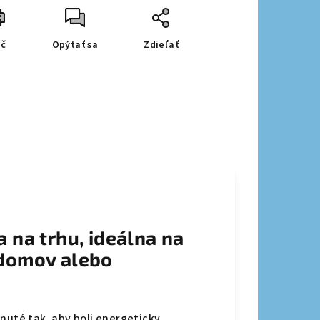
ač
Opýtať sa
Zdieľať
a na trhu, ideálna na
 domov alebo
nuté tak, aby boli energeticky