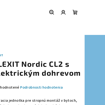
Hľadať
Prihlásenie
Nákupný
košík
IT
LEXIT Nordic CL2 s
lektrickým dohrevom
emerné
hodnotené
Podrobnosti hodnotenia
notenie
duktu
racia jednotka pre stropnú montáž v bytoch,