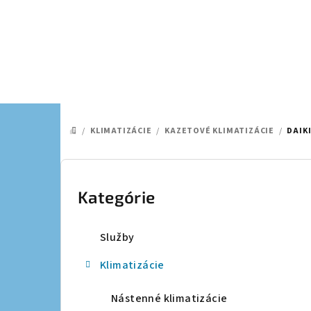
Prejsť
na
obsah
/
KLIMATIZÁCIE
/
KAZETOVÉ KLIMATIZÁCIE
/
DAIKI
DOMOV
B
o
Kategórie
Preskočiť
kategórie
č
Služby
n
Klimatizácie
ý
p
Nástenné klimatizácie