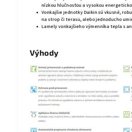
nízkou hlučnosťou a vysokou energetick
Vonkajšie jednotky Daikin sú vkusné, rob
na strop či terasu, alebo jednoducho umi
Lamely vonkajšieho výmenníka tepla s a
Výhody