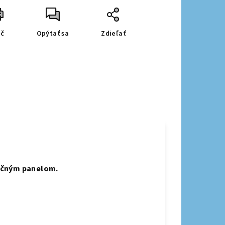
ač
Opýtať sa
Zdieľať
račným panelom.