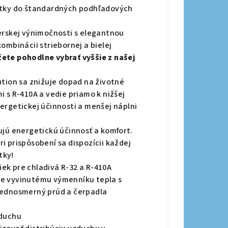
notky do štandardných podhľadových
erskej výnimočnosti s elegantnou
ombinácii striebornej a bielej
ete pohodlne vybrať vyššie z našej
ution sa znižuje dopad na životné
 s R-410A a vedie priamo k nižšej
ergetickej účinnosti a menšej náplni
ujú energetickú účinnosť a komfort.
pri prispôsobení sa dispozícii každej
tky!
ek pre chladivá R-32 a R-410A
ne vyvinutému výmenníku tepla s
jednosmerný prúd a čerpadla
zduchu