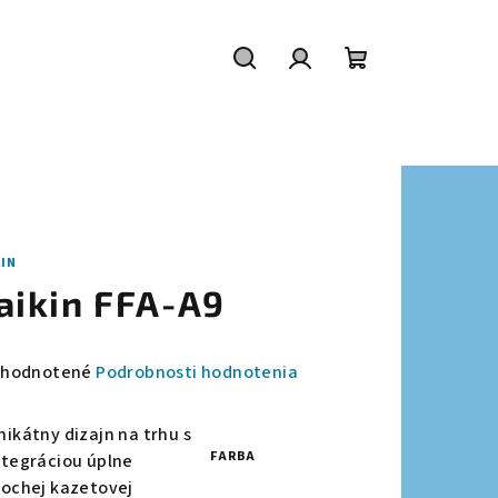
Hľadať
Prihlásenie
Nákupný
košík
KIN
aikin FFA-A9
emerné
hodnotené
Podrobnosti hodnotenia
notenie
duktu
nikátny dizajn na trhu s
FARBA
ntegráciou úplne
lochej kazetovej