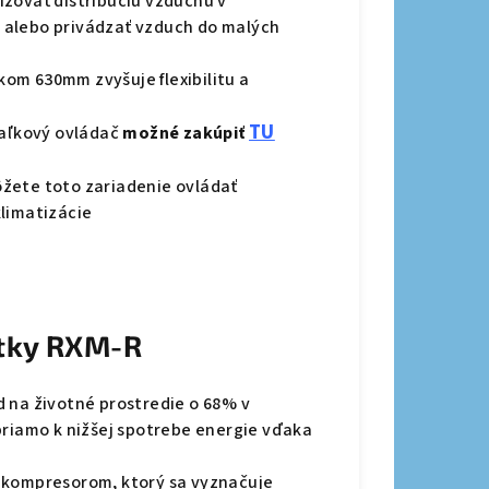
izovať distribúciu vzduchu v
 alebo privádzať vzduch do malých
om 630mm zvyšuje flexibilitu a
TU
iaľkový ovládač
možné zakúpiť
žete toto zariadenie ovládať
klimatizácie
otky RXM-R
 na životné prostredie o 68% v
priamo k nižšej spotrebe energie vďaka
 kompresorom, ktorý sa vyznačuje