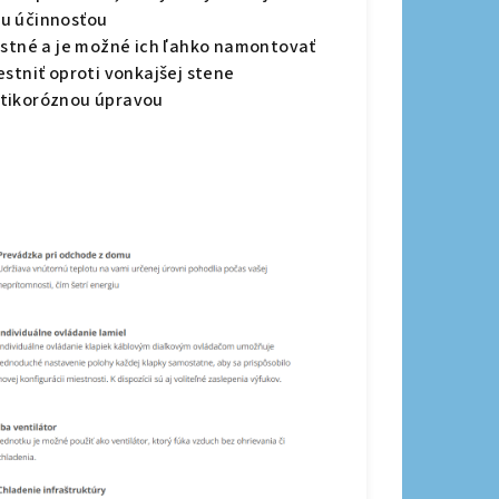
ou účinnosťou
ustné a je možné ich ľahko namontovať
estniť oproti vonkajšej stene
ntikoróznou úpravou