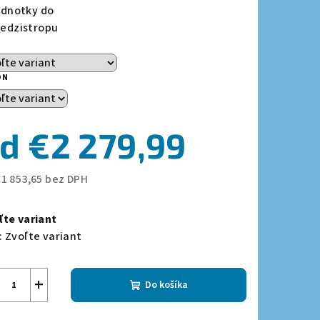
ednotky do
edzistropu
zdičiek.
ON
od
€2 279,99
€1 853,65
bez DPH
notková
a:
ľte variant
:
Zvoľte variant
+
Do košíka