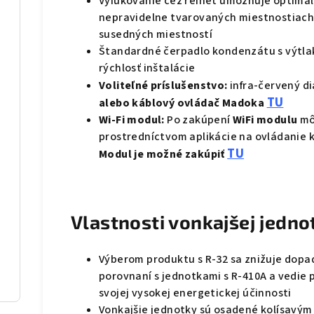
Vyfukovanie cez refnet umožňuje optimal
nepravidelne tvarovaných miestnostiach
susedných miestností
Štandardné čerpadlo kondenzátu s výtlak
rýchlosť inštalácie
Voliteľné príslušenstvo:
infra-červený d
TU
alebo káblový ovládač Madoka
Wi-Fi modul:
Po zakúpení
WiFi
modulu
mô
prostredníctvom aplikácie na ovládanie 
TU
Modul je možné zakúpiť
Vlastnosti vonkajšej jedn
Výberom produktu s R-32 sa znižuje dopad
porovnaní s jednotkami s R-410A a vedie 
svojej vysokej energetickej účinnosti
Vonkajšie jednotky sú osadené kolísavým