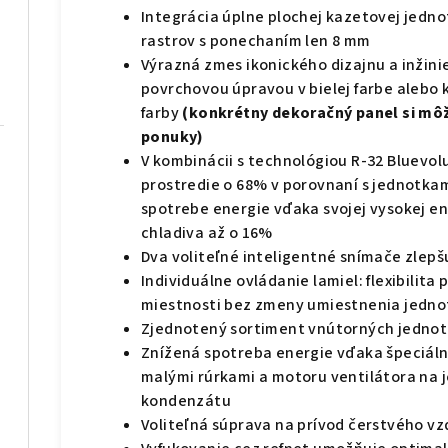
Integrácia úplne plochej kazetovej jed
rastrov s ponechaním len 8 mm
Výrazná zmes ikonického dizajnu a inžini
povrchovou úpravou v bielej farbe alebo k
farby
(konkrétny dekoračný panel si môž
ponuky)
V kombinácii s technológiou R-32 Bluevol
prostredie o 68% v porovnaní s jednotkami
spotrebe energie vďaka svojej vysokej en
chladiva až o 16%
Dva voliteľné inteligentné snímače zlepš
Individuálne ovládanie lamiel: flexibilita 
miestnosti bez zmeny umiestnenia jedno
Zjednotený sortiment vnútorných jednoti
Znížená spotreba energie vďaka špeciál
malými rúrkami a motoru ventilátora na 
kondenzátu
Voliteľná súprava na prívod čerstvého v