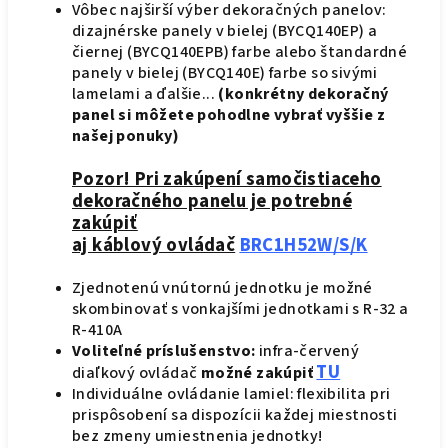
Vôbec najširší výber dekoračných panelov:
dizajnérske panely v bielej (BYCQ140EP) a
čiernej (BYCQ140EPB) farbe alebo štandardné
panely v bielej (BYCQ140E) farbe so sivými
lamelami a ďalšie...
(konkrétny dekoračný
panel si môžete pohodlne vybrať vyššie z
našej ponuky)
Pozor! Pri zakúpení samočistiaceho
dekoračného panelu je potrebné
zakúpiť
aj káblový ovládač
BRC1H52W/S/K
Zjednotenú vnútornú jednotku je možné
skombinovať s vonkajšími jednotkami s R-32 a
R-410A
Voliteľné príslušenstvo:
infra-červený
TU
diaľkový ovládač
možné zakúpiť
Individuálne ovládanie lamiel: flexibilita pri
prispôsobení sa dispozícii každej miestnosti
bez zmeny umiestnenia jednotky!