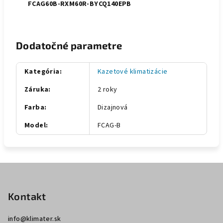
FCAG60B-RXM60R-BYCQ140EPB
Dodatočné parametre
Kategória
:
Kazetové klimatizácie
Záruka
:
2 roky
Farba
:
Dizajnová
Model
:
FCAG-B
Z
á
p
Kontakt
ä
info
@
klimater.sk