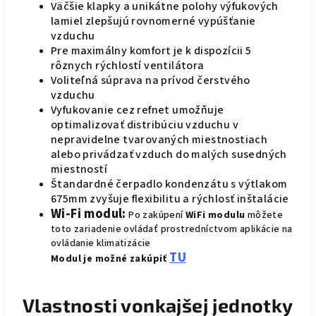
Väčšie klapky a unikátne polohy výfukových
lamiel zlepšujú rovnomerné vypúšťanie
vzduchu
Pre maximálny komfort je k dispozícii 5
rôznych rýchlostí ventilátora
Voliteľná súprava na prívod čerstvého
vzduchu
Vyfukovanie cez refnet umožňuje
optimalizovať distribúciu vzduchu v
nepravidelne tvarovaných miestnostiach
alebo privádzať vzduch do malých susedných
miestností
Štandardné čerpadlo kondenzátu s výtlakom
675mm zvyšuje flexibilitu a rýchlosť inštalácie
Wi-Fi modul:
Po zakúpení
WiFi
modulu
môžete
toto zariadenie ovládať prostredníctvom aplikácie na
ovládanie klimatizácie
TU
Modul je možné zakúpiť
Vlastnosti vonkajšej jednotky