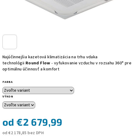
Najúčinnejšia kazetová klimatizácia na trhu vdaka
technológii
Round Flow
- v
yfukovanie vzduchu v rozsahu 360° pre
optimálnu účinnosť a komfort
FARBA
VÝKON
od
€2 679,99
od
€2 178,85
bez DPH