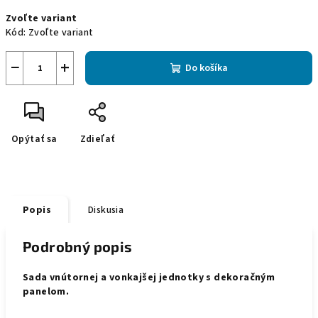
Jednotková
Zvoľte variant
cena:
Kód:
Zvoľte variant
−
+
Do košíka
Opýtať sa
Zdieľať
Popis
Diskusia
Podrobný popis
Sada vnútornej a vonkajšej jednotky s dekoračným
panelom.