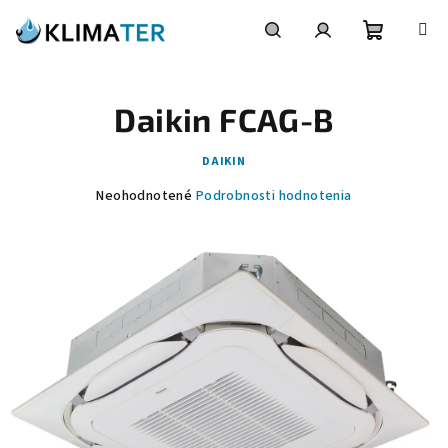
Prejsť
na
obsah
Nákupn
Hľadať
Prihlásenie
Daikin FCAG-B
košík
DAIKIN
Priemerné
Neohodnotené
Podrobnosti hodnotenia
hodnotenie
produktu
je
0,0
z
5
hviezdičiek.