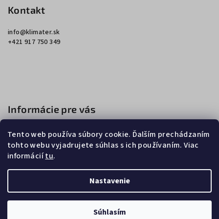
p
Kontakt
ä
info
@
klimater.sk
t
+421 917 750 349
i
e
Informácie pre vás
Ako nakupovať
Tento web používa súbory cookie. Ďalším prechádzaním
Obchodné podmienky
tohto webu vyjadrujete súhlas s ich používaním. Viac
informácií
tu
.
Podmienky ochrany osobných údajov
Nastavenie
Copyright 2026
Klimater
. Všetky práva vyhradené.
Súhlasím