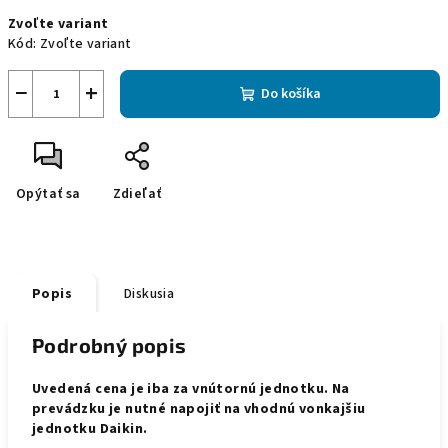
Jednotková
Zvoľte variant
cena:
Kód:
Zvoľte variant
−
+
Do košíka
Opýtať sa
Zdieľať
Popis
Diskusia
Podrobný popis
Uvedená cena je iba za vnútornú jednotku. Na
prevádzku je nutné napojiť na vhodnú vonkajšiu
jednotku Daikin.