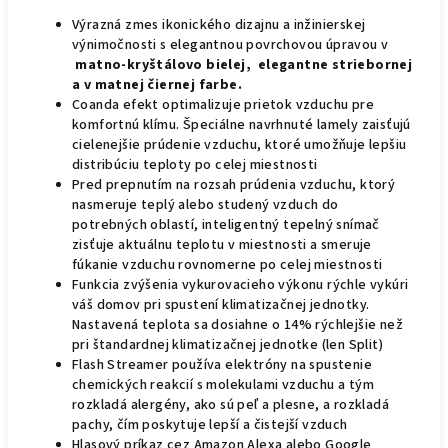
Výrazná zmes ikonického dizajnu a inžinierskej
výnimočnosti s elegantnou povrchovou úpravou v
matno-kryštálovo bielej, elegantne striebornej
a v matnej čiernej farbe.
Coanda efekt optimalizuje prietok vzduchu pre
komfortnú klímu. Špeciálne navrhnuté lamely zaisťujú
cielenejšie prúdenie vzduchu, ktoré umožňuje lepšiu
distribúciu teploty po celej miestnosti
Pred prepnutím na rozsah prúdenia vzduchu, ktorý
nasmeruje teplý alebo studený vzduch do
potrebných oblastí, inteligentný tepelný snímač
zisťuje aktuálnu teplotu v miestnosti a smeruje
fúkanie vzduchu rovnomerne po celej miestnosti
Funkcia zvýšenia vykurovacieho výkonu rýchle vykúri
váš domov pri spustení klimatizačnej jednotky.
Nastavená teplota sa dosiahne o 14% rýchlejšie než
pri štandardnej klimatizačnej jednotke (len Split)
Flash Streamer používa elektróny na spustenie
chemických reakcií s molekulami vzduchu a tým
rozkladá alergény, ako sú peľ a plesne, a rozkladá
pachy, čím poskytuje lepší a čistejší vzduch
Hlasový príkaz cez Amazon Alexa alebo Google