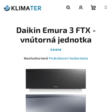
Prejsť
na
obsah
Nákupn
Hľadať
Prihlásenie
Daikin Emura 3 FTX -
košík
vnútorná jednotka
DAIKIN
Priemerné
Neohodnotené
Podrobnosti hodnotenia
hodnotenie
produktu
je
0,0
z
5
hviezdičiek.