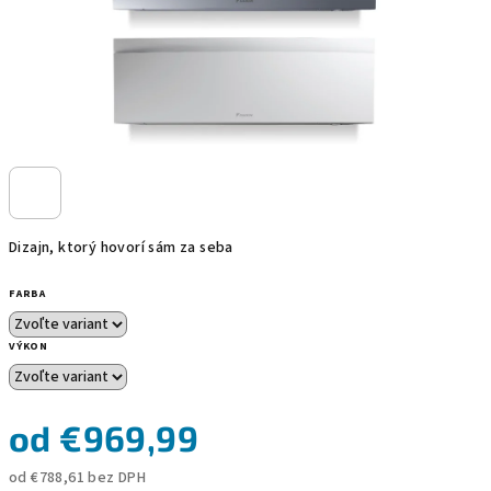
Dizajn, ktorý hovorí sám za seba
FARBA
VÝKON
od
€969,99
od
€788,61
bez DPH