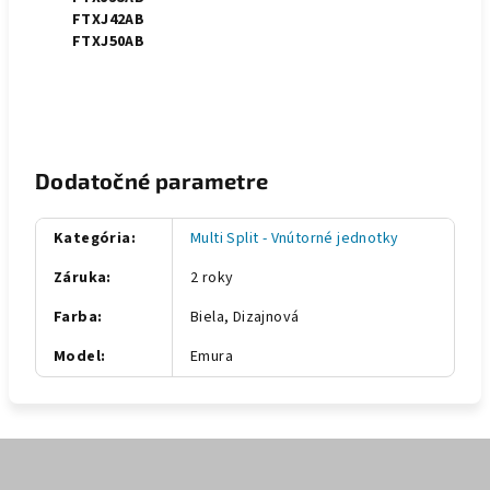
FTXJ42AB
FTXJ50AB
Dodatočné parametre
Kategória
:
Multi Split - Vnútorné jednotky
Záruka
:
2 roky
Farba
:
Biela, Dizajnová
Model
:
Emura
Z
á