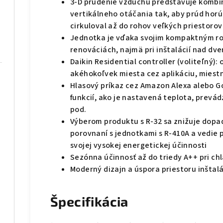
3-D prúdenie vzduchu predstavuje kombin
vertikálneho otáčania tak, aby prúd ho
cirkuloval až do rohov veľkých priestorov
Jednotka je vďaka svojim kompaktným ro
renováciách, najmä pri inštalácií nad dv
Daikin Residential controller (voliteľný)
akéhokoľvek miesta cez aplikáciu, miestn
Hlasový príkaz cez Amazon Alexa alebo G
funkcií, ako je nastavená teplota, prevád
pod.
Výberom produktu s R-32 sa znižuje dopad
porovnaní s jednotkami s R-410A a vedie 
svojej vysokej energetickej účinnosti
Sezónna účinnosť až do triedy A++ pri ch
Moderný dizajn a úspora priestoru inštal
Špecifikácia