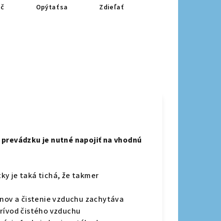
ač
Opýtať sa
Zdieľať
 prevádzku je nutné napojiť na vhodnú
ky je taká tichá, že takmer
énov a čistenie vzduchu zachytáva
prívod čistého vzduchu