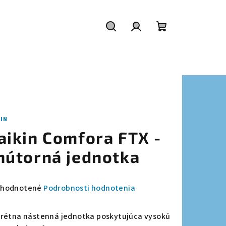
Hľadať
Prihlásenie
Nákupný
košík
KIN
aikin Comfora FTX -
nútorná jednotka
emerné
hodnotené
Podrobnosti hodnotenia
notenie
duktu
krétna nástenná jednotka poskytujúca vysokú