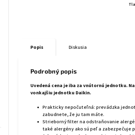
Tl
Popis
Diskusia
Podrobný popis
Uvedená cena je iba za vnútornú jednotku. Na
vonkajšiu jednotku Daikin.
Prakticky nepočuteľná: prevádzka jednot
zabudnete, že ju tam máte.
Strieborný filter na odstraňovanie alerg
také alergény ako sú peľ a zabezpečuje 