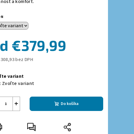
nnosť a komfort.
ON
zdičiek.
od
€379,99
€308,93
bez DPH
notková
a:
ľte variant
:
Zvoľte variant
+
Do košíka