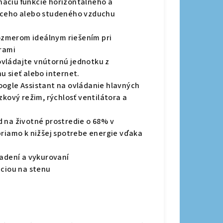
áciu funkcie horizontálneho a
rúceho alebo studeného vzduchu
zmerom ideálnym riešením pri
erami
: ovládajte vnútornú jednotku z
u sieť alebo internet.
oogle Assistant na ovládanie hlavných
zkový režim, rýchlosť ventilátora a
 na životné prostredie o 68% v
priamo k nižšej spotrebe energie vďaka
ladení a vykurovaní
áciou na stenu