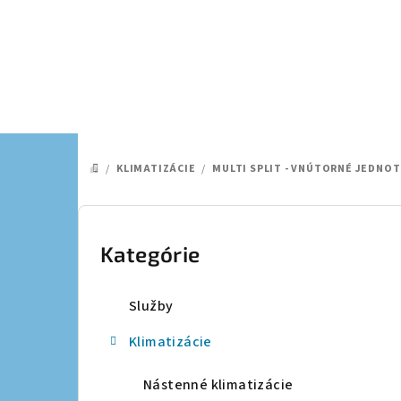
Prejsť
na
obsah
/
KLIMATIZÁCIE
/
MULTI SPLIT - VNÚTORNÉ JEDNOT
DOMOV
B
o
Kategórie
Preskočiť
kategórie
č
Služby
n
Klimatizácie
ý
p
Nástenné klimatizácie