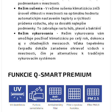
podmienkam v miestnosti.
Režim sušenia -
V režime sušenia klimatizácia zníži
úroveň vlhkosti v miestnosti na optimálnu hodnotu
automatickým nastavením teploty a rýchlosti
prúdenia vzduchu, aby sa dosiahli najlepšie
podmienky.
To zabraňuje rastu húb, plesní a baktérií
Režim vykurovania -
Režim vykurovania vám
umožňuje používať klimatizáciu po celý rok, dokonca
aj v chladnejších mesiacoch. Vďaka tepelnému
čerpadlu dokáže zariadenie ohrievať vzduch v
miestnosti, čím je alternatívou k tradičným
vykurovacím systémom
FUNKCIE Q-SMART PREMIUM