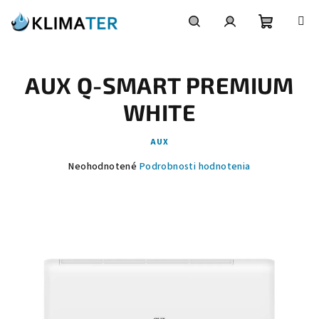
Prejsť
na
obsah
Nákupn
Hľadať
Prihlásenie
AUX Q-SMART PREMIUM
košík
WHITE
AUX
Priemerné
Neohodnotené
Podrobnosti hodnotenia
hodnotenie
produktu
je
0,0
z
5
hviezdičiek.