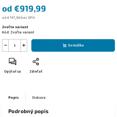
od
€919,99
od
€747,96
bez DPH
Jednotková
Zvoľte variant
cena:
Kód:
Zvoľte variant
−
+
Do košíka
Opýtať sa
Zdieľať
Popis
Diskusia
Podrobný popis