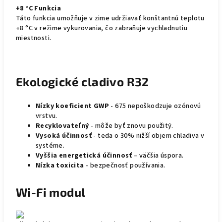
+8 °C Funkcia
Táto funkcia umožňuje v zime udržiavať konštantnú teplotu
+8 °C v režime vykurovania, čo zabraňuje vychladnutiu
miestnosti.
Ekologické cladivo R32
Nízky koeficient GWP
- 675 nepoškodzuje ozónovú
vrstvu.
Recyklovateľný
- môže byť znovu použitý.
Vysoká účinnosť
- teda o 30% nižší objem chladiva v
systéme.
Vyššia energetická účinnosť
– väčšia úspora.
Nízka toxicita
- bezpečnosť používania.
Wi-Fi modul