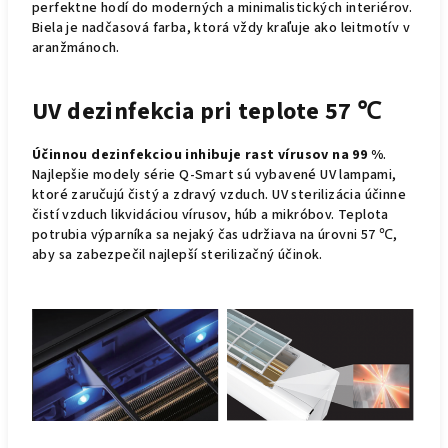
perfektne hodí do moderných a minimalistických interiérov.
Biela je nadčasová farba, ktorá vždy kraľuje ako leitmotív v
aranžmánoch.
UV dezinfekcia pri teplote 57 ℃
Účinnou dezinfekciou inhibuje rast vírusov na 99 %
.
Najlepšie modely série Q-Smart sú vybavené UV lampami,
ktoré zaručujú čistý a zdravý vzduch. UV sterilizácia účinne
čistí vzduch likvidáciou vírusov, húb a mikróbov. Teplota
potrubia výparníka sa nejaký čas udržiava na úrovni 57 ℃,
aby sa zabezpečil najlepší sterilizačný účinok.