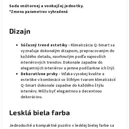
Sada vnútornej a vonkajšej jednotky.
*Zmena parametrov vyhradená
Dizajn
Súčasný trend estetiky -
Klimatizácia Q-Smart sa
vyznačuje dokonalým dizajnom, prepracovaným do
každého detailu, navrhnutým podľa najnovších
interiérových trendov. Dokonale zapadne do
elegantných interiérov a jemne podčiarkne ich štýl.
Dekoratívne prvky -
Vďaka vysokej kvalite a
estetike v kombinácii so štíhlym tvarom klimatizácií
Q-Smart dokonale zapadne do každého štýlu
interiéru. Môžu byť elegantnou a decentnou
dekoráciou.
Lesklá biela farba
Jednoduché a kompaktné puzdro v lesklej bielej farbe sa