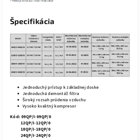
Špecifikácia
Jednoduchý prístup k základnej doske
Jednoduchá demontáž filtra
Široký rozsah prúdenia vzduchu
Vysoko kvalitný kompresor
Kód:
09QP/I-09QP/0
12QP/I-12QP/0
18QP/I-18QP/0
24QP/I-24QP/0