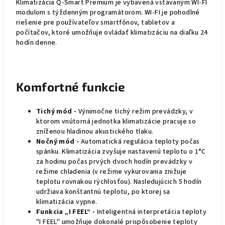
Klimatizácia Q-Smart Premium je vybavená vstavaným WI-FI
modulom s týždenným programátorom. WI-FI je pohodlné
riešenie pre používateľov smartfónov, tabletov a
počítačov, ktoré umožňuje ovládať klimatizáciu na diaľku 24
hodín denne.
Komfortné funkcie
Tichý mód -
V
ýnimočne tichý režim prevádzky, v
ktorom vnútorná jednotka klimatizácie pracuje so
zníženou hladinou akustického tlaku.
Nočný mód -
Automatická regulácia teploty počas
spánku. Klimatizácia zvyšuje nastavenú teplotu o 1°C
za hodinu počas prvých dvoch hodín prevádzky v
režime chladenia (v režime vykurovania znižuje
teplotu rovnakou rýchlosťou). Nasledujúcich 5 hodín
udržiava konštantnú teplotu, po ktorej sa
klimatizácia vypne.
Funkcia „I FEEL“ -
Inteligentná interpretácia teploty
"I FEEL" umožňuje dokonalé prispôsobenie teploty