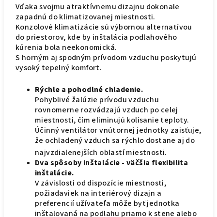
Vďaka svojmu atraktívnemu dizajnu dokonale
zapadnú do klimatizovanej miestnosti.
Konzolové klimatizácie sú výbornou alternatívou
do priestorov, kde by inštalácia podlahového
kúrenia bola neekonomická.
S horným aj spodným prívodom vzduchu poskytujú
vysoký tepelný komfort.
Rýchle a pohodlné chladenie.
Pohyblivé žalúzie prívodu vzduchu
rovnomerne rozvádzajú vzduch po celej
miestnosti, čím eliminujú kolísanie teploty.
Účinný ventilátor vnútornej jednotky zaisťuje,
že ochladený vzduch sa rýchlo dostane aj do
najvzdialenejších oblastí miestnosti.
Dva spôsoby inštalácie - väčšia flexibilita
inštalácie.
V závislosti od dispozície miestnosti,
požiadaviek na interiérový dizajn a
preferencií užívateľa môže byť jednotka
inštalovaná na podlahu priamo k stene alebo