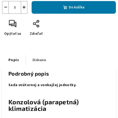
−
+
Do košíka
Opýtať sa
Zdieľať
Popis
Diskusia
Podrobný popis
Sada vnútornej a vonkajšej jednotky.
Konzolová (parapetná)
klimatizácia