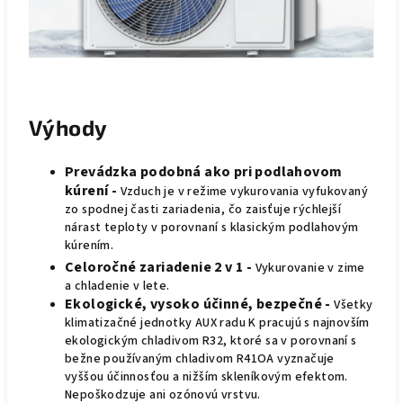
Výhody
Prevádzka podobná ako pri podlahovom
kúrení -
Vzduch je v režime vykurovania vyfukovaný
zo spodnej časti zariadenia, čo zaisťuje rýchlejší
nárast teploty v porovnaní s klasickým podlahovým
kúrením.
Celoročné zariadenie 2 v 1 -
Vykurovanie v zime
a chladenie v lete.
Ekologické, vysoko účinné, bezpečné -
Všetky
klimatizačné jednotky AUX radu K pracujú s najnovším
ekologickým chladivom R32, ktoré sa v porovnaní s
bežne používaným chladivom R41OA vyznačuje
vyššou účinnosťou a nižším skleníkovým efektom.
Nepoškodzuje ani ozónovú vrstvu.