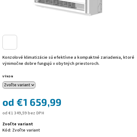
Konzolové klimatizácie sú efektívne a kompaktné zariadenia, ktoré
výnimočne dobre fungujú v obytných priestoroch.
VÝKON
od
€1 659,99
od
€1 349,59
bez DPH
Jednotková
Zvoľte variant
cena:
Kód:
Zvoľte variant