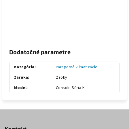
Dodatočné parametre
Kategória
:
Parapetné klimatizácie
Záruka
:
2 roky
Model
:
Console Séria K
Z
á
Kontakt