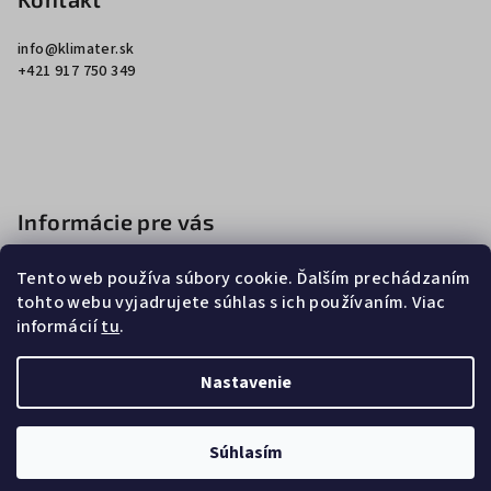
p
ä
info
@
klimater.sk
t
+421 917 750 349
i
e
Informácie pre vás
Ako nakupovať
Tento web používa súbory cookie. Ďalším prechádzaním
Obchodné podmienky
tohto webu vyjadrujete súhlas s ich používaním. Viac
informácií
tu
.
Podmienky ochrany osobných údajov
Nastavenie
Copyright 2026
Klimater
. Všetky práva vyhradené.
Súhlasím
Vytvoril Shoptet