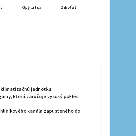
ač
Opýtať sa
Zdieľať
 klimatizačnú jednotku.
 gumy, ktorá zaručuje vysoký pokles
 hliníkového kanála zapusteného do