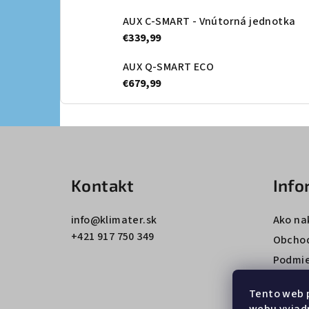
AUX C-SMART - Vnútorná jednotka
€339,99
AUX Q-SMART ECO
€679,99
Z
á
Kontakt
Info
p
ä
info
@
klimater.sk
Ako na
+421 917 750 349
t
Obcho
Podmie
i
údajov
e
Tento web 