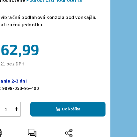
emerné
hodnotené
Podrobnosti hodnotenia
notenie
duktu
ivibračná podlahová konzola pod vonkajšiu
matizačnú jednotku.
62,99
zdičiek.
,21 bez DPH
notková
a:
anie 2-3 dni
:
9898-053-95-400
+
Do košíka