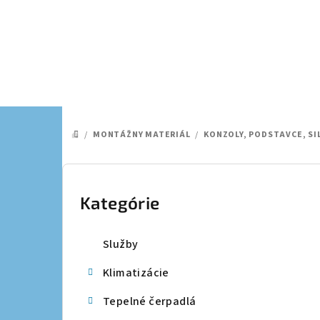
Prejsť
na
obsah
/
MONTÁŽNY MATERIÁL
/
KONZOLY, PODSTAVCE, S
DOMOV
B
o
Kategórie
Preskočiť
kategórie
č
Služby
n
Klimatizácie
ý
Tepelné čerpadlá
p