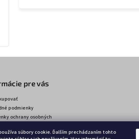
rmácie pre vás
kupovať
dné podmienky
nky ochrany osobných
používa súbory cookie. Ďalším prechádzaním tohto