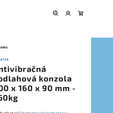
Hľadať
Prihlásenie
Nákupný
košík
560KG
MATER
ntivibračná
odlahová konzola
00 x 160 x 90 mm -
60kg