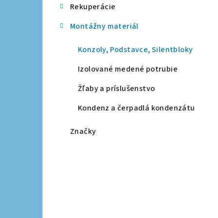
Rekuperácie
a
Montážny materiál
n
e
Konzoly, Podstavce, Silentbloky
l
Izolované medené potrubie
Žľaby a príslušenstvo
Kondenz a čerpadlá kondenzátu
Značky